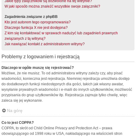
Jakie typy załączników są dozwolone na tej witrynie?
W jaki sposób można znaleźć wszystkie swoje załączniki?
Zagadnienia związane z phpBB
Kto jest autorem tego oprogramowania?
Dlaczego funkcja X nie jest dostępna?
Z kim się kontaktować w sprawach nadużyć lub zagadnień prawnych
związanych z tą witryną?
Jak nawiązać kontakt z administratorem witryny?
Problemy z logowaniem i rejestracją
Dlaczego w ogóle muszę się rejestrować?
Możliwe, że nie musisz. To od administratora witryny zależy czy, aby pisać
wiadomości, konieczna jest rejestracja. Niemniej rejestracja umożliwia dostęp
do dodatkowych funkcji niedostępnych dla gości, takich jak własny awatar,
wysyłanie prywatnych wiadomości i e-maili do innych użytkowników, możliwość
przypisania do grup użytkowników itp. Rejestracja zajmuje tylko chwilę, więc
zaleca się jej wykonanie.
Na górę
Co to jest COPPA?
COPPA, to skrót od Child Online Privacy and Protection Act – prawa
obowiązującego od 1998 roku w USA, nakładającego na właścicieli stron