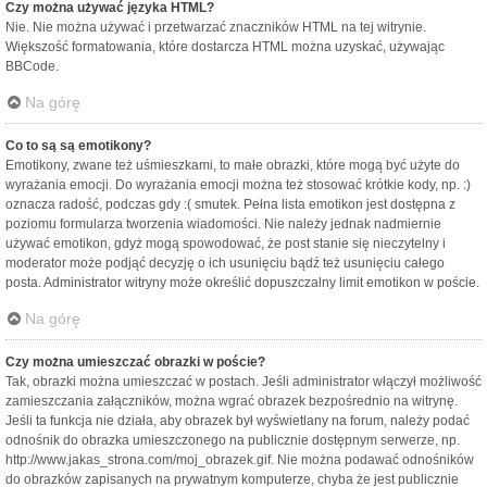
Czy można używać języka HTML?
Nie. Nie można używać i przetwarzać znaczników HTML na tej witrynie.
Większość formatowania, które dostarcza HTML można uzyskać, używając
BBCode.
Na górę
Co to są są emotikony?
Emotikony, zwane też uśmieszkami, to małe obrazki, które mogą być użyte do
wyrażania emocji. Do wyrażania emocji można też stosować krótkie kody, np. :)
oznacza radość, podczas gdy :( smutek. Pełna lista emotikon jest dostępna z
poziomu formularza tworzenia wiadomości. Nie należy jednak nadmiernie
używać emotikon, gdyż mogą spowodować, że post stanie się nieczytelny i
moderator może podjąć decyzję o ich usunięciu bądź też usunięciu całego
posta. Administrator witryny może określić dopuszczalny limit emotikon w poście.
Na górę
Czy można umieszczać obrazki w poście?
Tak, obrazki można umieszczać w postach. Jeśli administrator włączył możliwość
zamieszczania załączników, można wgrać obrazek bezpośrednio na witrynę.
Jeśli ta funkcja nie działa, aby obrazek był wyświetlany na forum, należy podać
odnośnik do obrazka umieszczonego na publicznie dostępnym serwerze, np.
http://www.jakas_strona.com/moj_obrazek.gif. Nie można podawać odnośników
do obrazków zapisanych na prywatnym komputerze, chyba że jest publicznie