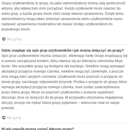
Grupy użytkowników, to grupy, na jakie administratorzy dzielą całą społeczność
witryny, aby łatwiej było nimi zarządzać. Każdy użytkownik może należeć do
wielu grup, a każda grupa może mieć swoje własne uprawnienia. Dzięki temu
administratorzy mogą łatwo zmieniać uprawnienia wielu użytkowników naraz,
nadawać uprawnienia moderatora lub dawać dostęp użytkownikom do
prywatnego forum.
Na górę
Gdzie znajduje się spis grup użytkowników i jak można dołączyć do grupy?
Spis grup użytkowników można zobaczyć, otwierając kartę
Grupy
znajdującą się
w panelu zarządzania kontem, który otwiera się po kliknięciu odnośnika
Moje
konto
. Nie wszystkie grupy są dostępne dla każdego. Niektóre mogą wymagać
akceptacji przyjęcia nowego członka, niektóre mogą być zamknięte, a jeszcze
inne mogą mieć ukrytych członków. Użytkownik może poprosić o przyjęcie do
danej grupy, naciskając odpowiedni przycisk. Prośba o przyjęcie do grupy, która
wymaga akceptacji przyjęcia nowego członka, musi zostać zaakceptowana
przez lidera grupy. Może on poprosić użytkownika o podanie wyjaśnień,
dlaczego chce on dołączyć do tej grupy. W przypadku otrzymania negatywnej
decyzji, proszę nie nękać lidera grupy pytaniami – widocznie miał on swoje
powody.
Na górę
W jaki sposób można zostać liderem grupy?