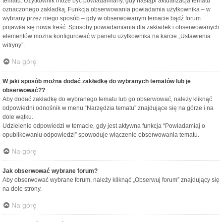
tematu. Użytkownik może być powiadamiany, gdy nastąpi aktualizacja tematu
oznaczonego zakładką. Funkcja obserwowania powiadamia użytkownika – w
wybrany przez niego sposób – gdy w obserwowanym temacie bądź forum
pojawiła się nowa treść. Sposoby powiadamiania dla zakładek i obserwowanych
elementów można konfigurować w panelu użytkownika na karcie „Ustawienia
witryny”.
Na górę
W jaki sposób można dodać zakładkę do wybranych tematów lub je
obserwować??
Aby dodać zakładkę do wybranego tematu lub go obserwować, należy kliknąć
odpowiedni odnośnik w menu “Narzędzia tematu” znajdujące się na górze i na
dole wątku.
Udzielenie odpowiedzi w temacie, gdy jest aktywna funkcja “Powiadamiaj o
opublikowaniu odpowiedzi” spowoduje włączenie obserwowania tematu.
Na górę
Jak obserwować wybrane forum?
Aby obserwować wybrane forum, należy kliknąć „Obserwuj forum” znajdujący się
na dole strony.
Na górę