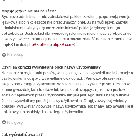
Mojego języka nie ma na liście!
Być może administrator nie zainstalował pakietu zawierającego twoją wersję
językową albo nikt jeszcze nie przetłumaczył phpBB3 na twój język. Zapytaj
administratora witryny czy może zainstalować pakiet językowy, którego
potrzebujesz. Jeśli pakiet dla twojego języka nie istnieje, może spróbujesz go
utworzyć. Więcej informacji na ten temat można znaleźć na stronie internetowej
phpBB Limited
phpBB.pl
® lub
phpBB.com
®
Na górę
Czym są obrazki wyświetlane obok nazwy użytkownika?
Na stronie przeglądania postów, w miejscu, gdzie są wyświetlane informacje o
użytkowniku, mogą być wyświetlane dwa obrazki. Pierwszy obrazek jest
skojarzony z rangą użytkownika. W zależności od używanego stylu jest on w
formie gwiazdek, kwadracików lub kropek pokazujących, jak dużo postów
zostało napisanych przez użytkownika lub jaki jest jego status na tej witrynie.
Jest on wyświetlany poniżej nazwy użytkownika. Drugi, zazwyczaj większy
obrazek, wyświetlany powyżej nazwy użytkownika jest znany jako awatar i jest
unikatowy lub osobisty dla każdego użytkownika.
Na górę
Jak wyświetlić awatar?