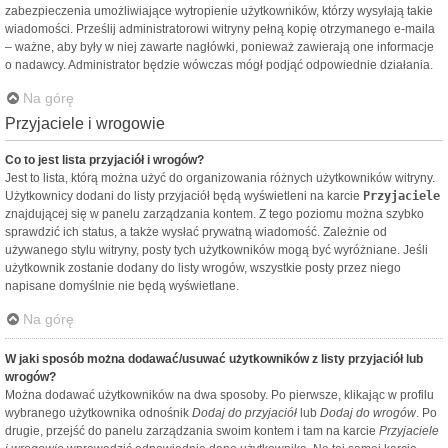
zabezpieczenia umożliwiające wytropienie użytkowników, którzy wysyłają takie
wiadomości. Prześlij administratorowi witryny pełną kopię otrzymanego e-maila
– ważne, aby były w niej zawarte nagłówki, ponieważ zawierają one informacje
o nadawcy. Administrator będzie wówczas mógł podjąć odpowiednie działania.
Na górę
Przyjaciele i wrogowie
Co to jest lista przyjaciół i wrogów?
Jest to lista, którą można użyć do organizowania różnych użytkowników witryny.
Użytkownicy dodani do listy przyjaciół będą wyświetleni na karcie
Przyjaciele
znajdującej się w panelu zarządzania kontem. Z tego poziomu można szybko
sprawdzić ich status, a także wysłać prywatną wiadomość. Zależnie od
używanego stylu witryny, posty tych użytkowników mogą być wyróżniane. Jeśli
użytkownik zostanie dodany do listy wrogów, wszystkie posty przez niego
napisane domyślnie nie będą wyświetlane.
Na górę
W jaki sposób można dodawać/usuwać użytkowników z listy przyjaciół lub
wrogów?
Można dodawać użytkowników na dwa sposoby. Po pierwsze, klikając w profilu
wybranego użytkownika odnośnik
Dodaj do przyjaciół
lub
Dodaj do wrogów
. Po
drugie, przejść do panelu zarządzania swoim kontem i tam na karcie
Przyjaciele