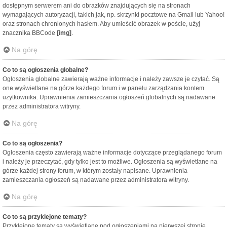
dostępnym serwerem ani do obrazków znajdujących się na stronach
wymagających autoryzacji, takich jak, np. skrzynki pocztowe na Gmail lub Yahoo!
oraz stronach chronionych hasłem. Aby umieścić obrazek w poście, użyj
znacznika BBCode
[img]
.
Na górę
Co to są ogłoszenia globalne?
Ogłoszenia globalne zawierają ważne informacje i należy zawsze je czytać. Są
one wyświetlane na górze każdego forum i w panelu zarządzania kontem
użytkownika. Uprawnienia zamieszczania ogłoszeń globalnych są nadawane
przez administratora witryny.
Na górę
Co to są ogłoszenia?
Ogłoszenia często zawierają ważne informacje dotyczące przeglądanego forum
i należy je przeczytać, gdy tylko jest to możliwe. Ogłoszenia są wyświetlane na
górze każdej strony forum, w którym zostały napisane. Uprawnienia
zamieszczania ogłoszeń są nadawane przez administratora witryny.
Na górę
Co to są przyklejone tematy?
Przyklejone tematy są wyświetlane pod ogłoszeniami na pierwszej stronie