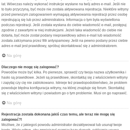
lat. Wówczas należy wykonać instrukcje wysłane na twój adres e-mail. Jeśli nie
to było przyczyną, być może nie została aktywowana rejestracja. Niektóre witryny
przed pierwszym zalogowaniem wymagają aktywowania rejestracji przez osobę
rejestrującą się lub przez administratora. Informacja o tym była wyświetlona
podczas rejestracji. Jeśli została wysłana do ciebie wiadomość e-mail, postępuj
zgodnie z zawartymi w niej instrukcjami. Jeżeli taka wiadomość do ciebie nie
dotarła, być może został podany nieprawidłowy adres e-mail lub wiadomość
została zatrzymana przez filtr antyspamowy. Jeśli na pewno podany przez ciebie
adres e-mail jest prawidłowy, spróbuj skontaktować się z administratorem.
Na górę
Dlaczego nie mogę się zalogować?
Powodów może być kilka. Po pierwsze, sprawdź czy twoja nazwa użytkownika i
hasło są prawidłowe. Jeżeli są prawidłowe, skontaktuj się z właścicielem witryny
i zapytaj czy cię nie zablokowano. Istnieje też prawdopodobieństwo, że problem
powoduje błędna konfiguracja witryny, na której znajduje się forum. Skontaktuj
się z właścicielem witryny i powiadom go o tym problemie. Musi on go naprawić.
Na górę
Rejestracja została dokonana jakiś czas temu, ale teraz nie mogę się
zalogować?!
Możliwe, że z jakiegoś powodu administrator dezaktywował lub usunął twoje