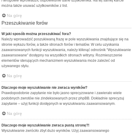
i wrogowie
wprowadzić odpowiednie dane użytkownika. Na tej samej karcie
można także usuwać użytkowników z list.
Na górę
Przeszukiwanie forów
W jaki sposób można przeszukiwać fora?
Należy wprowadzić poszukiwaną frazę w pole wyszukiwania znajdujące się na
stronie wykazu forów, a także stronach forów i tematów. W celu uzyskania
zaawansowanych funkcji wyszukiwania, należy kliknąć odnośnik “Wyszukiwanie
zaawansowane” dostępny na wszystkich stronach witryny. Rozmieszczenie
elementów sterujących mechanizmem wyszukiwania może zależeć od
używanego stylu.
Na górę
Dlaczego moje wyszukiwanie nie zwraca wyników?
Prawdopodobnie zapytanie nie było jasno sprecyzowane i zawierało wiele
podobnych zwrotów nie zindeksowanych przez phpBB. Dokładnie sprecyzuj
zapytanie – użyj funkcji dostępnych w wyszukiwaniu zaawansowanym.
Na górę
Dlaczego moje wyszukiwanie zwraca pustą stronę?!
Wyszukiwanie zwróciło zbyt dużo wyników. Użyj zaawansowanego