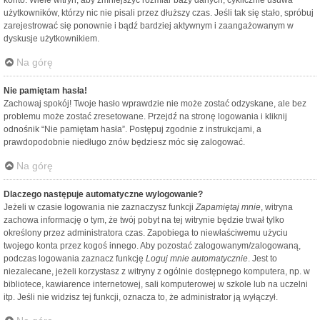
konto. Wiele witryn, aby zmniejszyć rozmiar bazy danych, cyklicznie usuwa
użytkowników, którzy nic nie pisali przez dłuższy czas. Jeśli tak się stało, spróbuj
zarejestrować się ponownie i bądź bardziej aktywnym i zaangażowanym w
dyskusje użytkownikiem.
Na górę
Nie pamiętam hasła!
Zachowaj spokój! Twoje hasło wprawdzie nie może zostać odzyskane, ale bez
problemu może zostać zresetowane. Przejdź na stronę logowania i kliknij
odnośnik “Nie pamiętam hasła”. Postępuj zgodnie z instrukcjami, a
prawdopodobnie niedługo znów będziesz móc się zalogować.
Na górę
Dlaczego następuje automatyczne wylogowanie?
Jeżeli w czasie logowania nie zaznaczysz funkcji
Zapamiętaj mnie
, witryna
zachowa informację o tym, że twój pobyt na tej witrynie będzie trwał tylko
określony przez administratora czas. Zapobiega to niewłaściwemu użyciu
twojego konta przez kogoś innego. Aby pozostać zalogowanym/zalogowaną,
podczas logowania zaznacz funkcję
Loguj mnie automatycznie
. Jest to
niezalecane, jeżeli korzystasz z witryny z ogólnie dostępnego komputera, np. w
bibliotece, kawiarence internetowej, sali komputerowej w szkole lub na uczelni
itp. Jeśli nie widzisz tej funkcji, oznacza to, że administrator ją wyłączył.