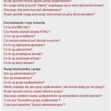
W jaki sposób można zgłosić posty moderatorowi?
Do czego służy przycisk “Zapisz” znajdujący się w oknie tworzenia tematu?
Dlaczego mój post musi być akceptowany?
W jaki sposób mogę przesunąć swój temat na górę strony tematów?
Formatowanie i typy tematów
Co to jest BBCode?
Czy można używać języka HTML?
Co to są są emotikony?
Czy można umieszczać obrazki w poście?
Co to są ogłoszenia globalne?
Co to są ogłoszenia?
Co to są przyklejone tematy?
Co to są zamknięte tematy?
Co to są ikony tematu?
Rangi użytkownika i grupy
Kim są administratorzy?
Kim są moderatorzy?
Co to są grupy użytkowników?
Gdzie znajduje się spis grup użytkowników i jak można dołączyć do grupy?
W jaki sposób można zostać liderem grupy?
Dlaczego niektóre nazwy użytkowników są wyświetlane innymi kolorami?
Co to jest “Domyślna grupa użytkownika”?
Czym jest odnośnik “Zespół administracyjny”?