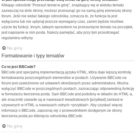
Klikając odnośnik “Przesuń temat w górę”, znajdujący się w widoku tematu
zazwyczaj na dole strony, możesz przesunąć go na samą górę pierwszej strony
forum. Jeśli nie widać takiego odnośnika, oznacza to, że funkcja ta jest
wyłączona lub nie upłynął jeszcze wymagany czas, zanim będzie możliwe
użycie tej funkcji. Innym, łatwym sposobem na przesunięcie tematu na początek,
jest napisanie w nim posta. Należy pamiętać, aby przy tym przestrzegać
regulaminu witryny.
Na górę
Formatowanie i typy tematów
Co to jest BBCode?
BBCode jest specjalną implementacją języka HTML, która daje lepszą kontrolę
formatowania poszczególnych elementów w postach. Używanie BBCode na
forum jest uzależnione od ustawień określanych przez administratora. Można
wyłączyć BBCode w poszczególnych postach, zaznaczając odpowiednią funkcję
w formularzu tworzenia posta. Sam BBCode jest podobny w składni do HTML-a,
ale znaczniki zawarte są w nawiasach kwadratowych [przykład] zamiast w
używanych w HTML-u nawiasach ostrych <przykład>. Aby uzyskać więcej
informacji o BBCode, zapoznaj się z przewodnikiem dostępnym ze strony
tworzenia posta po kliknięciu odnośnika
BBCode
.
Na górę