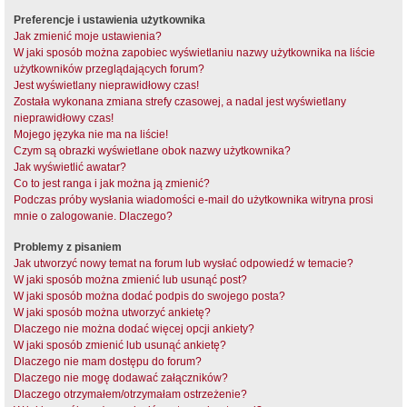
Preferencje i ustawienia użytkownika
Jak zmienić moje ustawienia?
W jaki sposób można zapobiec wyświetlaniu nazwy użytkownika na liście
użytkowników przeglądających forum?
Jest wyświetlany nieprawidłowy czas!
Została wykonana zmiana strefy czasowej, a nadal jest wyświetlany
nieprawidłowy czas!
Mojego języka nie ma na liście!
Czym są obrazki wyświetlane obok nazwy użytkownika?
Jak wyświetlić awatar?
Co to jest ranga i jak można ją zmienić?
Podczas próby wysłania wiadomości e-mail do użytkownika witryna prosi
mnie o zalogowanie. Dlaczego?
Problemy z pisaniem
Jak utworzyć nowy temat na forum lub wysłać odpowiedź w temacie?
W jaki sposób można zmienić lub usunąć post?
W jaki sposób można dodać podpis do swojego posta?
W jaki sposób można utworzyć ankietę?
Dlaczego nie można dodać więcej opcji ankiety?
W jaki sposób zmienić lub usunąć ankietę?
Dlaczego nie mam dostępu do forum?
Dlaczego nie mogę dodawać załączników?
Dlaczego otrzymałem/otrzymałam ostrzeżenie?