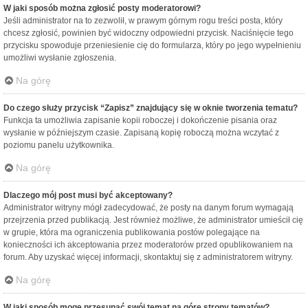
W jaki sposób można zgłosić posty moderatorowi?
Jeśli administrator na to zezwolił, w prawym górnym rogu treści posta, który
chcesz zgłosić, powinien być widoczny odpowiedni przycisk. Naciśnięcie tego
przycisku spowoduje przeniesienie cię do formularza, który po jego wypełnieniu
umożliwi wysłanie zgłoszenia.
Na górę
Do czego służy przycisk “Zapisz” znajdujący się w oknie tworzenia tematu?
Funkcja ta umożliwia zapisanie kopii roboczej i dokończenie pisania oraz
wysłanie w późniejszym czasie. Zapisaną kopię roboczą można wczytać z
poziomu panelu użytkownika.
Na górę
Dlaczego mój post musi być akceptowany?
Administrator witryny mógł zadecydować, że posty na danym forum wymagają
przejrzenia przed publikacją. Jest również możliwe, że administrator umieścił cię
w grupie, która ma ograniczenia publikowania postów polegające na
konieczności ich akceptowania przez moderatorów przed opublikowaniem na
forum. Aby uzyskać więcej informacji, skontaktuj się z administratorem witryny.
Na górę
W jaki sposób mogę przesunąć swój temat na górę strony tematów?