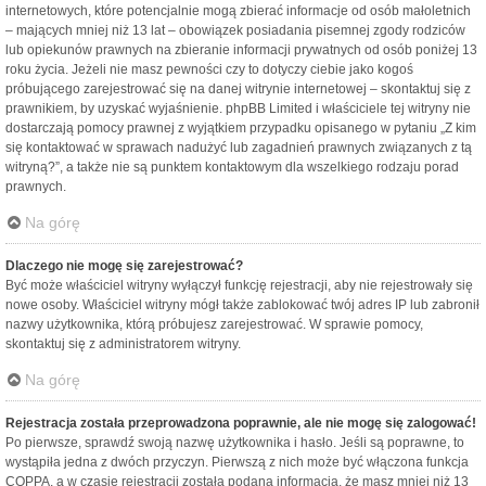
internetowych, które potencjalnie mogą zbierać informacje od osób małoletnich
– mających mniej niż 13 lat – obowiązek posiadania pisemnej zgody rodziców
lub opiekunów prawnych na zbieranie informacji prywatnych od osób poniżej 13
roku życia. Jeżeli nie masz pewności czy to dotyczy ciebie jako kogoś
próbującego zarejestrować się na danej witrynie internetowej – skontaktuj się z
prawnikiem, by uzyskać wyjaśnienie. phpBB Limited i właściciele tej witryny nie
dostarczają pomocy prawnej z wyjątkiem przypadku opisanego w pytaniu „Z kim
się kontaktować w sprawach nadużyć lub zagadnień prawnych związanych z tą
witryną?”, a także nie są punktem kontaktowym dla wszelkiego rodzaju porad
prawnych.
Na górę
Dlaczego nie mogę się zarejestrować?
Być może właściciel witryny wyłączył funkcję rejestracji, aby nie rejestrowały się
nowe osoby. Właściciel witryny mógł także zablokować twój adres IP lub zabronił
nazwy użytkownika, którą próbujesz zarejestrować. W sprawie pomocy,
skontaktuj się z administratorem witryny.
Na górę
Rejestracja została przeprowadzona poprawnie, ale nie mogę się zalogować!
Po pierwsze, sprawdź swoją nazwę użytkownika i hasło. Jeśli są poprawne, to
wystąpiła jedna z dwóch przyczyn. Pierwszą z nich może być włączona funkcja
COPPA, a w czasie rejestracji została podana informacja, że masz mniej niż 13