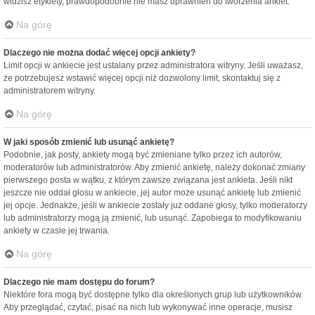
widzisz etykiety, prawdopodobnie nie masz uprawnień do tworzenia ankiet.
Na górę
Dlaczego nie można dodać więcej opcji ankiety?
Limit opcji w ankiecie jest ustalany przez administratora witryny. Jeśli uważasz,
że potrzebujesz wstawić więcej opcji niż dozwolony limit, skontaktuj się z
administratorem witryny.
Na górę
W jaki sposób zmienić lub usunąć ankietę?
Podobnie, jak posty, ankiety mogą być zmieniane tylko przez ich autorów,
moderatorów lub administratorów. Aby zmienić ankietę, należy dokonać zmiany
pierwszego posta w wątku, z którym zawsze związana jest ankieta. Jeśli nikt
jeszcze nie oddał głosu w ankiecie, jej autor może usunąć ankietę lub zmienić
jej opcje. Jednakże, jeśli w ankiecie zostały już oddane głosy, tylko moderatorzy
lub administratorzy mogą ją zmienić, lub usunąć. Zapobiega to modyfikowaniu
ankiety w czasie jej trwania.
Na górę
Dlaczego nie mam dostępu do forum?
Niektóre fora mogą być dostępne tylko dla określonych grup lub użytkowników.
Aby przeglądać, czytać, pisać na nich lub wykonywać inne operacje, musisz