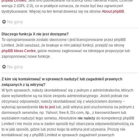
phpBB Limited
. Jest ono publikowane na licencji GNU General Public License
wersja 2 (GPL-2.0), co w praktyce oznacza, że może być bez ograniczeń
dystrybuowane. Więcej na ten temat dowiesz się na stronie
About phpBB
.
Na górę
Dlaczego funkcja X nie jest dostępna?
To oprogramowanie zostało stworzone i jest licencjonowane przez phpBB
Limited. Jeśli uważasz, że brakuje w nim jakiejś funkcji, przejdź na stronę
phpBB Ideas Centre
, gdzie możesz zagłosować na istniejące propozycje lub
zaproponować nowe funkcje.
Na górę
Z kim się kontaktować w sprawach nadużyć lub zagadnień prawnych
związanych z tą witryną?
W tych sprawach, należy skontaktować się z jednym z administratorów, których
dane wyświetlone są na liście zespołu administracyjnego. Jeżeli jednak nie
otrzymasz odpowiedzi, należy skontaktować się z właścicielem domeny –
wykonaj sprawdzenie
kto to jest
lub, jeśli witryna jest uruchomiona na jednym z
darmowych serwisów, np. Yahoo!, free.fr, f2s.com, itp., z kierownictwem lub
wydziałem nadużyć tego serwisu. Absolutnie
nie należy
do kompetencji phpBB
Limited i nie może ona w żaden sposób być obarczana odpowiedzialnością za
to w jaki sposób, gdzie lub przez kogo ta witryna jest używana. Proszę nie
kontaktować się z phpBB Limited w sprawach zagadnień prawnych