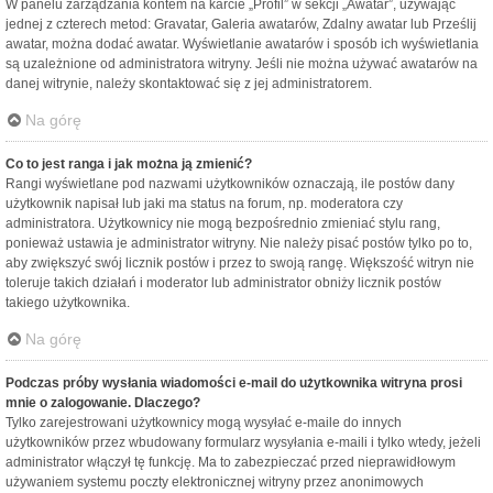
W panelu zarządzania kontem na karcie „Profil” w sekcji „Awatar”, używając
jednej z czterech metod: Gravatar, Galeria awatarów, Zdalny awatar lub Prześlij
awatar, można dodać awatar. Wyświetlanie awatarów i sposób ich wyświetlania
są uzależnione od administratora witryny. Jeśli nie można używać awatarów na
danej witrynie, należy skontaktować się z jej administratorem.
Na górę
Co to jest ranga i jak można ją zmienić?
Rangi wyświetlane pod nazwami użytkowników oznaczają, ile postów dany
użytkownik napisał lub jaki ma status na forum, np. moderatora czy
administratora. Użytkownicy nie mogą bezpośrednio zmieniać stylu rang,
ponieważ ustawia je administrator witryny. Nie należy pisać postów tylko po to,
aby zwiększyć swój licznik postów i przez to swoją rangę. Większość witryn nie
toleruje takich działań i moderator lub administrator obniży licznik postów
takiego użytkownika.
Na górę
Podczas próby wysłania wiadomości e-mail do użytkownika witryna prosi
mnie o zalogowanie. Dlaczego?
Tylko zarejestrowani użytkownicy mogą wysyłać e-maile do innych
użytkowników przez wbudowany formularz wysyłania e-maili i tylko wtedy, jeżeli
administrator włączył tę funkcję. Ma to zabezpieczać przed nieprawidłowym
używaniem systemu poczty elektronicznej witryny przez anonimowych