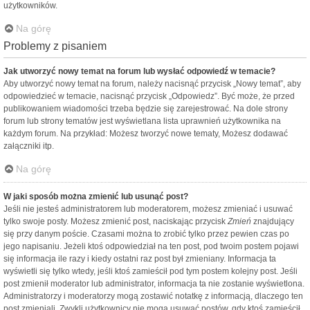
użytkowników.
Na górę
Problemy z pisaniem
Jak utworzyć nowy temat na forum lub wysłać odpowiedź w temacie?
Aby utworzyć nowy temat na forum, należy nacisnąć przycisk „Nowy temat”, aby
odpowiedzieć w temacie, nacisnąć przycisk „Odpowiedz”. Być może, że przed
publikowaniem wiadomości trzeba będzie się zarejestrować. Na dole strony
forum lub strony tematów jest wyświetlana lista uprawnień użytkownika na
każdym forum. Na przykład: Możesz tworzyć nowe tematy, Możesz dodawać
załączniki itp.
Na górę
W jaki sposób można zmienić lub usunąć post?
Jeśli nie jesteś administratorem lub moderatorem, możesz zmieniać i usuwać
tylko swoje posty. Możesz zmienić post, naciskając przycisk
Zmień
znajdujący
się przy danym poście. Czasami można to zrobić tylko przez pewien czas po
jego napisaniu. Jeżeli ktoś odpowiedział na ten post, pod twoim postem pojawi
się informacja ile razy i kiedy ostatni raz post był zmieniany. Informacja ta
wyświetli się tylko wtedy, jeśli ktoś zamieścił pod tym postem kolejny post. Jeśli
post zmienił moderator lub administrator, informacja ta nie zostanie wyświetlona.
Administratorzy i moderatorzy mogą zostawić notatkę z informacją, dlaczego ten
post zmieniali. Zwykli użytkownicy nie mogą usuwać postów, gdy ktoś zamieścił