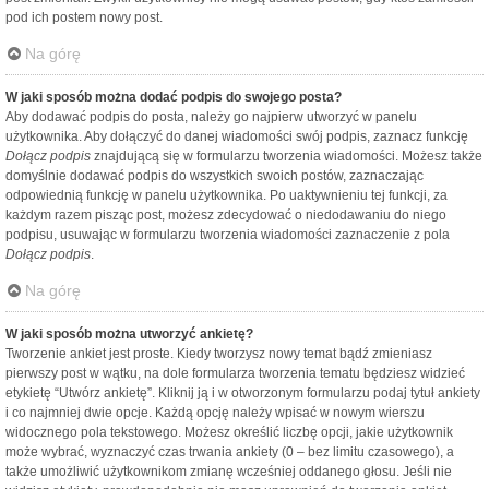
pod ich postem nowy post.
Na górę
W jaki sposób można dodać podpis do swojego posta?
Aby dodawać podpis do posta, należy go najpierw utworzyć w panelu
użytkownika. Aby dołączyć do danej wiadomości swój podpis, zaznacz funkcję
Dołącz podpis
znajdującą się w formularzu tworzenia wiadomości. Możesz także
domyślnie dodawać podpis do wszystkich swoich postów, zaznaczając
odpowiednią funkcję w panelu użytkownika. Po uaktywnieniu tej funkcji, za
każdym razem pisząc post, możesz zdecydować o niedodawaniu do niego
podpisu, usuwając w formularzu tworzenia wiadomości zaznaczenie z pola
Dołącz podpis
.
Na górę
W jaki sposób można utworzyć ankietę?
Tworzenie ankiet jest proste. Kiedy tworzysz nowy temat bądź zmieniasz
pierwszy post w wątku, na dole formularza tworzenia tematu będziesz widzieć
etykietę “Utwórz ankietę”. Kliknij ją i w otworzonym formularzu podaj tytuł ankiety
i co najmniej dwie opcje. Każdą opcję należy wpisać w nowym wierszu
widocznego pola tekstowego. Możesz określić liczbę opcji, jakie użytkownik
może wybrać, wyznaczyć czas trwania ankiety (0 – bez limitu czasowego), a
także umożliwić użytkownikom zmianę wcześniej oddanego głosu. Jeśli nie