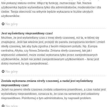
Nie pokazuj statusu online
. Włącz tę funkcję, zaznaczając
Tak
. Nazwa
użytkownika będzie wyświetlana tylko dla administratorów, moderatorów i dla
ciebie. Twoja obecność na witrynie będzie wykazana w liczbie ukrytych
użytkowników.
Na górę
Jest wyświetlany nieprawidłowy czas!
Możliwe, że jest wyświetlany czas z innej strefy czasowej, niż ta, w której się
znajdujesz. Jeśli tak właśnie jest, przejdź do panelu zarządzania kontem i zmień
strefę czasową, tak aby była zgodna z twoim miejscem pobytu. Np. Europa
centralna, Afryka, czy Nowa Zelandia. Zmiana strefy czasowej, tak jak i
większości ustawień, może zostać wykonana tylko przez zarejestrowanych
użytkowników. Jeżeli nie jesteś zarejestrowanym użytkownikiem – teraz jest
dobry moment, by się zarejestrować.
Na górę
Została wykonana zmiana strefy czasowej, a nadal jest wyświetlany
nieprawidłowy czas!
Jeżeli na pewno strefa czasowa została ustawiona prawidłowo, a czas nadal jest
wyświetlany nieprawidłowo, oznacza to, że czas na serwerze jest ustawiony
nieprawidłowo. Poinformuj o tym administratora, by naprawił problem.
Na górę