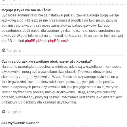
Mojego języka nie ma na liście!
Być może administrator nie zainstalował pakietu zawierającego twoją wersję
językową albo nikt jeszcze nie przetłumaczył phpBB3 na twój język. Zapytaj
administratora witryny czy może zainstalować pakiet językowy, którego
potrzebujesz. Jeśli pakiet dla twojego języka nie istnieje, może spróbujesz go
utworzyć. Więcej informacji na ten temat można znaleźć na stronie internetowej
phpBB Limited
phpBB.pl
® lub
phpBB.com
®
Na górę
Czym są obrazki wyświetlane obok nazwy użytkownika?
Na stronie przeglądania postów, w miejscu, gdzie są wyświetlane informacje o
użytkowniku, mogą być wyświetlane dwa obrazki. Pierwszy obrazek jest
skojarzony z rangą użytkownika. W zależności od używanego stylu jest on w
formie gwiazdek, kwadracików lub kropek pokazujących, jak dużo postów
zostało napisanych przez użytkownika lub jaki jest jego status na tej witrynie.
Jest on wyświetlany poniżej nazwy użytkownika. Drugi, zazwyczaj większy
obrazek, wyświetlany powyżej nazwy użytkownika jest znany jako awatar i jest
unikatowy lub osobisty dla każdego użytkownika.
Na górę
Jak wyświetlić awatar?