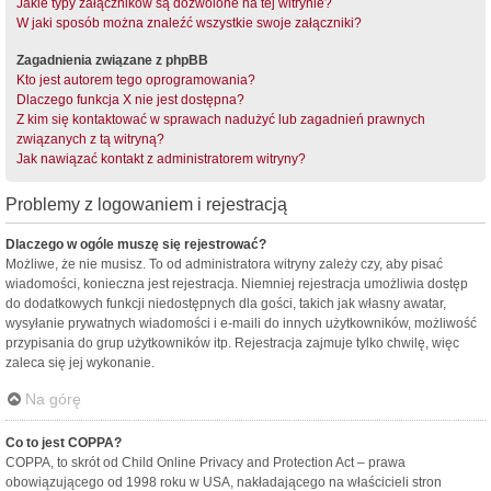
Jakie typy załączników są dozwolone na tej witrynie?
W jaki sposób można znaleźć wszystkie swoje załączniki?
Zagadnienia związane z phpBB
Kto jest autorem tego oprogramowania?
Dlaczego funkcja X nie jest dostępna?
Z kim się kontaktować w sprawach nadużyć lub zagadnień prawnych
związanych z tą witryną?
Jak nawiązać kontakt z administratorem witryny?
Problemy z logowaniem i rejestracją
Dlaczego w ogóle muszę się rejestrować?
Możliwe, że nie musisz. To od administratora witryny zależy czy, aby pisać
wiadomości, konieczna jest rejestracja. Niemniej rejestracja umożliwia dostęp
do dodatkowych funkcji niedostępnych dla gości, takich jak własny awatar,
wysyłanie prywatnych wiadomości i e-maili do innych użytkowników, możliwość
przypisania do grup użytkowników itp. Rejestracja zajmuje tylko chwilę, więc
zaleca się jej wykonanie.
Na górę
Co to jest COPPA?
COPPA, to skrót od Child Online Privacy and Protection Act – prawa
obowiązującego od 1998 roku w USA, nakładającego na właścicieli stron