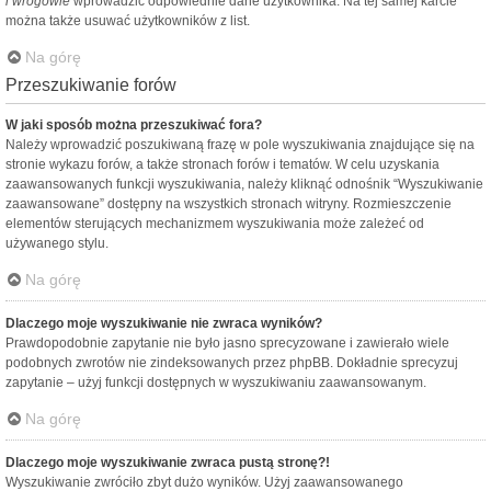
i wrogowie
wprowadzić odpowiednie dane użytkownika. Na tej samej karcie
można także usuwać użytkowników z list.
Na górę
Przeszukiwanie forów
W jaki sposób można przeszukiwać fora?
Należy wprowadzić poszukiwaną frazę w pole wyszukiwania znajdujące się na
stronie wykazu forów, a także stronach forów i tematów. W celu uzyskania
zaawansowanych funkcji wyszukiwania, należy kliknąć odnośnik “Wyszukiwanie
zaawansowane” dostępny na wszystkich stronach witryny. Rozmieszczenie
elementów sterujących mechanizmem wyszukiwania może zależeć od
używanego stylu.
Na górę
Dlaczego moje wyszukiwanie nie zwraca wyników?
Prawdopodobnie zapytanie nie było jasno sprecyzowane i zawierało wiele
podobnych zwrotów nie zindeksowanych przez phpBB. Dokładnie sprecyzuj
zapytanie – użyj funkcji dostępnych w wyszukiwaniu zaawansowanym.
Na górę
Dlaczego moje wyszukiwanie zwraca pustą stronę?!
Wyszukiwanie zwróciło zbyt dużo wyników. Użyj zaawansowanego