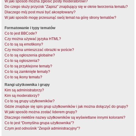
W jaki sposób można zgłosić posty moderatorowi?
Do czego służy przycisk “Zapisz” znajdujący się w oknie tworzenia tematu?
Dlaczego mój post musi być akceptowany?
W jaki sposób mogę przesunąć swój temat na górę strony tematów?
Formatowanie i typy tematów
Co to jest BBCode?
Czy można używać języka HTML?
Co to są są emotikony?
Czy można umieszczać obrazki w poście?
Co to są ogłoszenia globalne?
Co to są ogłoszenia?
Co to są przyklejone tematy?
Co to są zamknięte tematy?
Co to są ikony tematu?
Rangi użytkownika i grupy
Kim są administratorzy?
Kim są moderatorzy?
Co to są grupy użytkowników?
Gdzie znajduje się spis grup użytkowników i jak można dołączyć do grupy?
W jaki sposób można zostać liderem grupy?
Dlaczego niektóre nazwy użytkowników są wyświetlane innymi kolorami?
Co to jest “Domyślna grupa użytkownika”?
Czym jest odnośnik “Zespół administracyjny”?