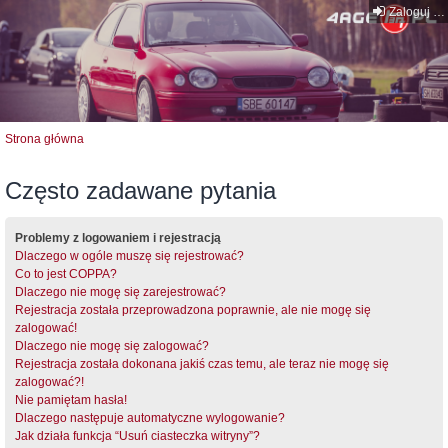
Zaloguj się
Strona główna
Często zadawane pytania
Problemy z logowaniem i rejestracją
Dlaczego w ogóle muszę się rejestrować?
Co to jest COPPA?
Dlaczego nie mogę się zarejestrować?
Rejestracja została przeprowadzona poprawnie, ale nie mogę się
zalogować!
Dlaczego nie mogę się zalogować?
Rejestracja została dokonana jakiś czas temu, ale teraz nie mogę się
zalogować?!
Nie pamiętam hasła!
Dlaczego następuje automatyczne wylogowanie?
Jak działa funkcja “Usuń ciasteczka witryny”?