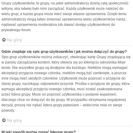
Grupy użytkowników, to grupy, na jakie administratorzy dzielą całą społeczność
witryny, aby łatwiej było nimi zarządzać. Każdy użytkownik może należeć do
wielu grup, a każda grupa może mieć swoje własne uprawnienia. Dzięki temu
administratorzy mogą łatwo zmieniać uprawnienia wielu użytkowników naraz,
nadawać uprawnienia moderatora lub dawać dostęp użytkownikom do
prywatnego forum.
Na górę
Gdzie znajduje się spis grup użytkowników i jak można dołączyć do grupy?
Spis grup użytkowników można zobaczyć, otwierając kartę
Grupy
znajdującą się
w panelu zarządzania kontem, który otwiera się po kliknięciu odnośnika
Moje
konto
. Nie wszystkie grupy są dostępne dla każdego. Niektóre mogą wymagać
akceptacji przyjęcia nowego członka, niektóre mogą być zamknięte, a jeszcze
inne mogą mieć ukrytych członków. Użytkownik może poprosić o przyjęcie do
danej grupy, naciskając odpowiedni przycisk. Prośba o przyjęcie do grupy, która
wymaga akceptacji przyjęcia nowego członka, musi zostać zaakceptowana
przez lidera grupy. Może on poprosić użytkownika o podanie wyjaśnień,
dlaczego chce on dołączyć do tej grupy. W przypadku otrzymania negatywnej
decyzji, proszę nie nękać lidera grupy pytaniami – widocznie miał on swoje
powody.
Na górę
W jaki sposób można zostać liderem grupy?