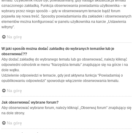
tematu. Użytkownik może być powiadamiany, gdy nastąpi aktualizacja tematu
oznaczonego zakładką. Funkcja obserwowania powiadamia użytkownika – w
wybrany przez niego sposób – gdy w obserwowanym temacie bądź forum
pojawiła się nowa treść. Sposoby powiadamiania dla zakładek i obserwowanych
elementów można konfigurować w panelu użytkownika na karcie „Ustawienia
witryny”.
Na górę
W jaki sposób można dodać zakładkę do wybranych tematów lub je
obserwować??
Aby dodać zakładkę do wybranego tematu lub go obserwować, należy kliknąć
odpowiedni odnośnik w menu “Narzędzia tematu” znajdujące się na górze i na
dole wątku.
Udzielenie odpowiedzi w temacie, gdy jest aktywna funkcja “Powiadamiaj o
opublikowaniu odpowiedzi” spowoduje włączenie obserwowania tematu.
Na górę
Jak obserwować wybrane forum?
Aby obserwować wybrane forum, należy kliknąć „Obserwuj forum” znajdujący się
na dole strony.
Na górę