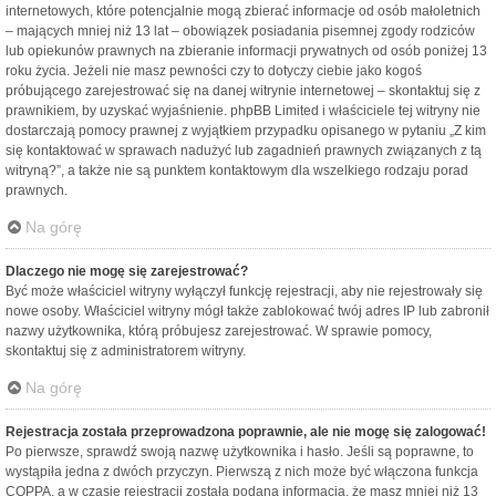
internetowych, które potencjalnie mogą zbierać informacje od osób małoletnich
– mających mniej niż 13 lat – obowiązek posiadania pisemnej zgody rodziców
lub opiekunów prawnych na zbieranie informacji prywatnych od osób poniżej 13
roku życia. Jeżeli nie masz pewności czy to dotyczy ciebie jako kogoś
próbującego zarejestrować się na danej witrynie internetowej – skontaktuj się z
prawnikiem, by uzyskać wyjaśnienie. phpBB Limited i właściciele tej witryny nie
dostarczają pomocy prawnej z wyjątkiem przypadku opisanego w pytaniu „Z kim
się kontaktować w sprawach nadużyć lub zagadnień prawnych związanych z tą
witryną?”, a także nie są punktem kontaktowym dla wszelkiego rodzaju porad
prawnych.
Na górę
Dlaczego nie mogę się zarejestrować?
Być może właściciel witryny wyłączył funkcję rejestracji, aby nie rejestrowały się
nowe osoby. Właściciel witryny mógł także zablokować twój adres IP lub zabronił
nazwy użytkownika, którą próbujesz zarejestrować. W sprawie pomocy,
skontaktuj się z administratorem witryny.
Na górę
Rejestracja została przeprowadzona poprawnie, ale nie mogę się zalogować!
Po pierwsze, sprawdź swoją nazwę użytkownika i hasło. Jeśli są poprawne, to
wystąpiła jedna z dwóch przyczyn. Pierwszą z nich może być włączona funkcja
COPPA, a w czasie rejestracji została podana informacja, że masz mniej niż 13