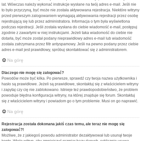
lat. Wówczas należy wykonać instrukcje wysłane na twój adres e-mail. Jeśli nie
to było przyczyną, być może nie została aktywowana rejestracja. Niektóre witryny
przed pierwszym zalogowaniem wymagają aktywowania rejestracji przez osobę
rejestrującą się lub przez administratora. Informacja o tym była wyświetlona
podczas rejestracji. Jeśli została wysłana do ciebie wiadomość e-mail, postępuj
zgodnie z zawartymi w niej instrukcjami. Jeżeli taka wiadomość do ciebie nie
dotarła, być może został podany nieprawidłowy adres e-mail lub wiadomość
została zatrzymana przez filtr antyspamowy. Jeśli na pewno podany przez ciebie
adres e-mail jest prawidłowy, spróbuj skontaktować się z administratorem.
Na górę
Dlaczego nie mogę się zalogować?
Powodów może być kilka. Po pierwsze, sprawdź czy twoja nazwa użytkownika i
hasło są prawidłowe. Jeżeli są prawidłowe, skontaktuj się z właścicielem witryny
i zapytaj czy cię nie zablokowano. Istnieje też prawdopodobieństwo, że problem
powoduje błędna konfiguracja witryny, na której znajduje się forum. Skontaktuj
się z właścicielem witryny i powiadom go o tym problemie. Musi on go naprawić.
Na górę
Rejestracja została dokonana jakiś czas temu, ale teraz nie mogę się
zalogować?!
Możliwe, że z jakiegoś powodu administrator dezaktywował lub usunął twoje