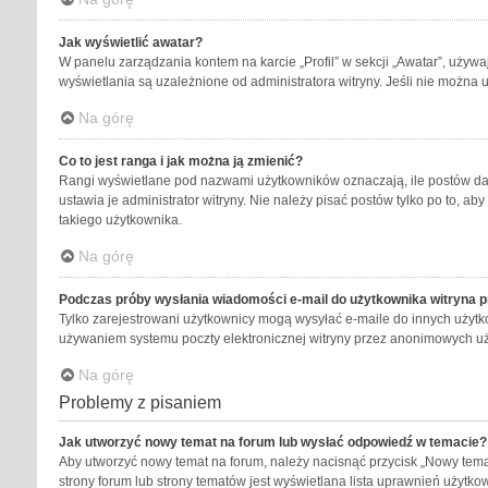
Jak wyświetlić awatar?
W panelu zarządzania kontem na karcie „Profil” w sekcji „Awatar”, używa
wyświetlania są uzależnione od administratora witryny. Jeśli nie można 
Na górę
Co to jest ranga i jak można ją zmienić?
Rangi wyświetlane pod nazwami użytkowników oznaczają, ile postów dany
ustawia je administrator witryny. Nie należy pisać postów tylko po to, aby
takiego użytkownika.
Na górę
Podczas próby wysłania wiadomości e-mail do użytkownika witryna p
Tylko zarejestrowani użytkownicy mogą wysyłać e-maile do innych użytko
używaniem systemu poczty elektronicznej witryny przez anonimowych u
Na górę
Problemy z pisaniem
Jak utworzyć nowy temat na forum lub wysłać odpowiedź w temacie?
Aby utworzyć nowy temat na forum, należy nacisnąć przycisk „Nowy tema
strony forum lub strony tematów jest wyświetlana lista uprawnień użytk