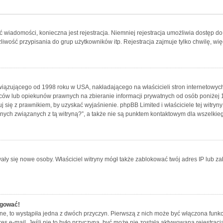
ać wiadomości, konieczna jest rejestracja. Niemniej rejestracja umożliwia dostęp d
wość przypisania do grup użytkowników itp. Rejestracja zajmuje tylko chwilę, więc
wiązującego od 1998 roku w USA, nakładającego na właścicieli stron internetowych
ów lub opiekunów prawnych na zbieranie informacji prywatnych od osób poniżej 13
uj się z prawnikiem, by uzyskać wyjaśnienie. phpBB Limited i właściciele tej witr
nych związanych z tą witryną?”, a także nie są punktem kontaktowym dla wszelkie
rowały się nowe osoby. Właściciel witryny mógł także zablokować twój adres IP lub 
ogować!
e, to wystąpiła jedna z dwóch przyczyn. Pierwszą z nich może być włączona funkc
res e-mail. Jeśli nie to było przyczyną, być może nie została aktywowana rejestr