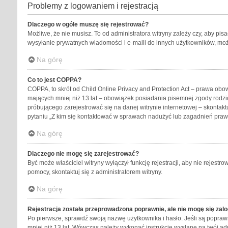
Problemy z logowaniem i rejestracją
Dlaczego w ogóle muszę się rejestrować?
Możliwe, że nie musisz. To od administratora witryny zależy czy, aby pis
wysyłanie prywatnych wiadomości i e-maili do innych użytkowników, możli
Na górę
Co to jest COPPA?
COPPA, to skrót od Child Online Privacy and Protection Act – prawa obo
mających mniej niż 13 lat – obowiązek posiadania pisemnej zgody rodzic
próbującego zarejestrować się na danej witrynie internetowej – skontakt
pytaniu „Z kim się kontaktować w sprawach nadużyć lub zagadnień praw
Na górę
Dlaczego nie mogę się zarejestrować?
Być może właściciel witryny wyłączył funkcję rejestracji, aby nie rejest
pomocy, skontaktuj się z administratorem witryny.
Na górę
Rejestracja została przeprowadzona poprawnie, ale nie mogę się zal
Po pierwsze, sprawdź swoją nazwę użytkownika i hasło. Jeśli są poprawn
mniej niż 13 lat. Wówczas należy wykonać instrukcje wysłane na twój ad