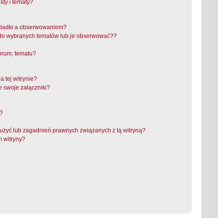
ty i tematy?
akładki a obserwowaniem?
do wybranych tematów lub je obserwować??
orum, tematu?
 tej witrynie?
e swoje załączniki?
a?
użyć lub zagadnień prawnych związanych z tą witryną?
m witryny?