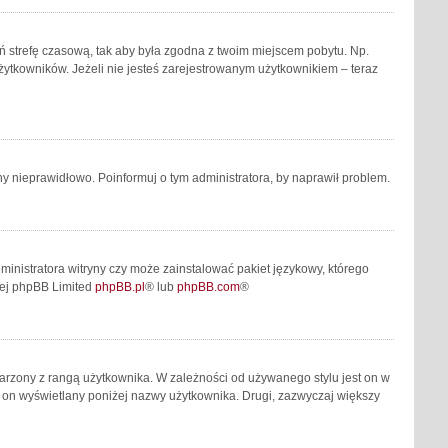
mień strefę czasową, tak aby była zgodna z twoim miejscem pobytu. Np.
żytkowników. Jeżeli nie jesteś zarejestrowanym użytkownikiem – teraz
y nieprawidłowo. Poinformuj o tym administratora, by naprawił problem.
ministratora witryny czy może zainstalować pakiet językowy, którego
owej phpBB Limited
phpBB.pl
® lub
phpBB.com
®
jarzony z rangą użytkownika. W zależności od używanego stylu jest on w
st on wyświetlany poniżej nazwy użytkownika. Drugi, zazwyczaj większy