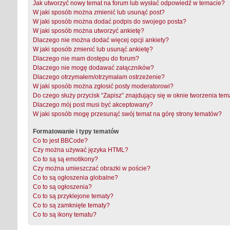
Jak utworzyć nowy temat na forum lub wysłać odpowiedź w temacie?
W jaki sposób można zmienić lub usunąć post?
W jaki sposób można dodać podpis do swojego posta?
W jaki sposób można utworzyć ankietę?
Dlaczego nie można dodać więcej opcji ankiety?
W jaki sposób zmienić lub usunąć ankietę?
Dlaczego nie mam dostępu do forum?
Dlaczego nie mogę dodawać załączników?
Dlaczego otrzymałem/otrzymałam ostrzeżenie?
W jaki sposób można zgłosić posty moderatorowi?
Do czego służy przycisk “Zapisz” znajdujący się w oknie tworzenia tem
Dlaczego mój post musi być akceptowany?
W jaki sposób mogę przesunąć swój temat na górę strony tematów?
Formatowanie i typy tematów
Co to jest BBCode?
Czy można używać języka HTML?
Co to są są emotikony?
Czy można umieszczać obrazki w poście?
Co to są ogłoszenia globalne?
Co to są ogłoszenia?
Co to są przyklejone tematy?
Co to są zamknięte tematy?
Co to są ikony tematu?