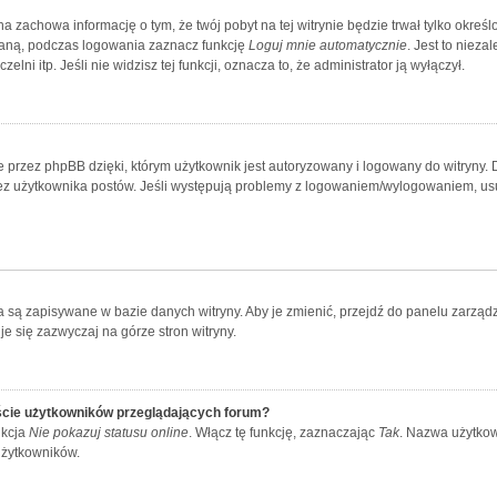
yna zachowa informację o tym, że twój pobyt na tej witrynie będzie trwał tylko okr
aną, podczas logowania zaznacz funkcję
Loguj mnie automatycznie
. Jest to nieza
lni itp. Jeśli nie widzisz tej funkcji, oznacza to, że administrator ją wyłączył.
 przez phpBB dzięki, którym użytkownik jest autoryzowany i logowany do witryny. D
przez użytkownika postów. Jeśli występują problemy z logowaniem/wylogowaniem, u
ia są zapisywane w bazie danych witryny. Aby je zmienić, przejdź do panelu zar
e się zazwyczaj na górze stron witryny.
ście użytkowników przeglądających forum?
nkcja
Nie pokazuj statusu online
. Włącz tę funkcję, zaznaczając
Tak
. Nazwa użytkow
użytkowników.