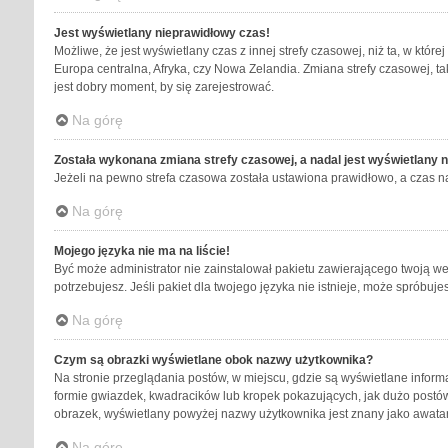
Jest wyświetlany nieprawidłowy czas!
Możliwe, że jest wyświetlany czas z innej strefy czasowej, niż ta, w któr
Europa centralna, Afryka, czy Nowa Zelandia. Zmiana strefy czasowej, t
jest dobry moment, by się zarejestrować.
Na górę
Została wykonana zmiana strefy czasowej, a nadal jest wyświetlany 
Jeżeli na pewno strefa czasowa została ustawiona prawidłowo, a czas na
Na górę
Mojego języka nie ma na liście!
Być może administrator nie zainstalował pakietu zawierającego twoją wer
potrzebujesz. Jeśli pakiet dla twojego języka nie istnieje, może spróbu
Na górę
Czym są obrazki wyświetlane obok nazwy użytkownika?
Na stronie przeglądania postów, w miejscu, gdzie są wyświetlane inform
formie gwiazdek, kwadracików lub kropek pokazujących, jak dużo postów z
obrazek, wyświetlany powyżej nazwy użytkownika jest znany jako awatar 
Na górę