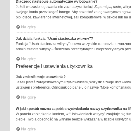
Dlaczego następuje automatyczne wylogowanie?
Jeżeli w czasie logowania nie zaznaczysz funkcji
Zapamiętaj mnie
, witr
twojego konta przez kogoś innego. Aby pozostać zalogowanym/zalogow
bibliotece, kawiarence internetowej, sali komputerowej w szkole lub na ucze
Na górę
Jak działa funkcja “Usuń ciasteczka witryny”?
Funkcja “Usuń ciasteczka witryny” usuwa wszystkie ciasteczka utworzone
administratora witryny – śledzenia przeczytanych i nieprzeczytanych 
Na górę
Preferencje i ustawienia użytkownika
Jak zmienić moje ustawienia?
Jeżeli jesteś zarejestrowanym użytkownikiem, wszystkie twoje ustawien
ustawień i preferencji. Odnośnik do panelu o nazwie “Moje konto” znajduj
Na górę
W jaki sposób można zapobiec wyświetlaniu nazwy użytkownika na li
W panelu zarządzania kontem, w “Ustawieniach witryny” znajduje się fu
ciebie. Twoja obecność na witrynie będzie wykazana w liczbie ukrytych 
Na górę