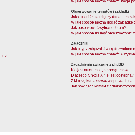
W jaki sposób można znaleźć swoje pos
Obserwowanie tematów i zakładki
Jaka jest różnica między dodaniem z
W jaki sposób można dodać zakładkę 
Jak obserwować wybrane forum?
W jaki sposób usunąć obserwowanie f
Załączniki
Jakie typy załączników są dozwolone na
W jaki sposób można znaleźć wszystki
atu?
Zagadnienia związane z phpBB
Kto jest autorem tego oprogramowani
Dlaczego funkcja X nie jest dostępna?
Z kim się kontaktować w sprawach nad
Jak nawiązać kontakt z administratore