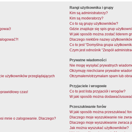
Rangi użytkownika i grupy
Kim są administratorzy?
Kim są moderatorzy?
Co to są grupy użytkowników?
ogować!
Gdzie znajduje się spis grup użytkown
W jaki sposób można zostać liderem g
 zalogować?!
Dlaczego niektóre nazwy użytkowników
Co to jest “Domyślna grupa użytkownik
Czym jest odnośnik “Zespół administra
Prywatne wiadomości
Nie mogę wysyłać prywatnych wiadomo
Otrzymuję niechciane prywatne wiado
cie użytkowników przeglądających
Otrzymałem/otrzymałam spam lub obraźl
Przyjaciele i wrogowie
Co to jest lista przyjaciół i wrogów?
eprawidłowy czas!
W jaki sposób można dodawać/usuwać u
Przeszukiwanie forów
W jaki sposób można przeszukiwać fo
Dlaczego moje wyszukiwanie nie zwr
osi mnie o zalogowanie. Dlaczego?
Dlaczego moje wyszukiwanie zwraca p
Jak można wyszukać użytkowników?