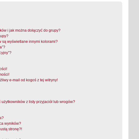
ików i jak można dołączyć do grupy?
rupy?
 są wyświetlane innymi kolorami?
a”?
cyjny”?
ści!
mości!
iwy e-mail od kogoś z tej witryny!
żytkowników z listy przyjaciół lub wrogów?
ra?
aca wyników?
ustą stronę?!