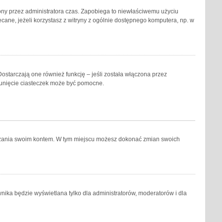
eślony przez administratora czas. Zapobiega to niewłaściwemu użyciu
lecane, jeżeli korzystasz z witryny z ogólnie dostępnego komputera, np. w
ostarczają one również funkcję – jeśli została włączona przez
sunięcie ciasteczek może być pomocne.
ządzania swoim kontem. W tym miejscu możesz dokonać zmian swoich
nika będzie wyświetlana tylko dla administratorów, moderatorów i dla