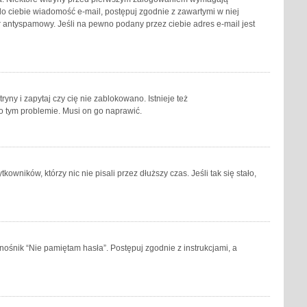
a do ciebie wiadomość e-mail, postępuj zgodnie z zawartymi w niej
tr antyspamowy. Jeśli na pewno podany przez ciebie adres e-mail jest
ny i zapytaj czy cię nie zablokowano. Istnieje też
 o tym problemie. Musi on go naprawić.
ników, którzy nic nie pisali przez dłuższy czas. Jeśli tak się stało,
ośnik “Nie pamiętam hasła”. Postępuj zgodnie z instrukcjami, a