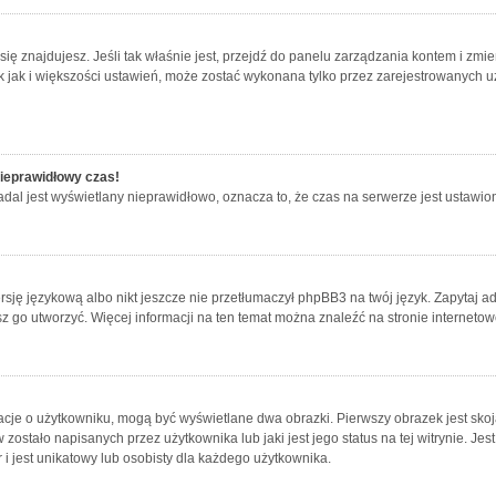
ej się znajdujesz. Jeśli tak właśnie jest, przejdź do panelu zarządzania kontem i z
ak jak i większości ustawień, może zostać wykonana tylko przez zarejestrowanych u
nieprawidłowy czas!
dal jest wyświetlany nieprawidłowo, oznacza to, że czas na serwerze jest ustawion
sję językową albo nikt jeszcze nie przetłumaczył phpBB3 na twój język. Zapytaj ad
jesz go utworzyć. Więcej informacji na ten temat można znaleźć na stronie internet
acje o użytkowniku, mogą być wyświetlane dwa obrazki. Pierwszy obrazek jest sko
ostało napisanych przez użytkownika lub jaki jest jego status na tej witrynie. Je
i jest unikatowy lub osobisty dla każdego użytkownika.