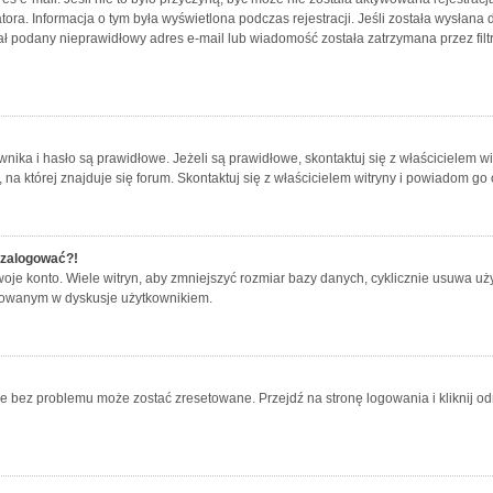
atora. Informacja o tym była wyświetlona podczas rejestracji. Jeśli została wysłan
tał podany nieprawidłowy adres e-mail lub wiadomość została zatrzymana przez fil
a i hasło są prawidłowe. Jeżeli są prawidłowe, skontaktuj się z właścicielem witry
a której znajduje się forum. Skontaktuj się z właścicielem witryny i powiadom go
ę zalogować?!
e konto. Wiele witryn, aby zmniejszyć rozmiar bazy danych, cyklicznie usuwa użytkow
ażowanym w dyskusje użytkownikiem.
bez problemu może zostać zresetowane. Przejdź na stronę logowania i kliknij odn