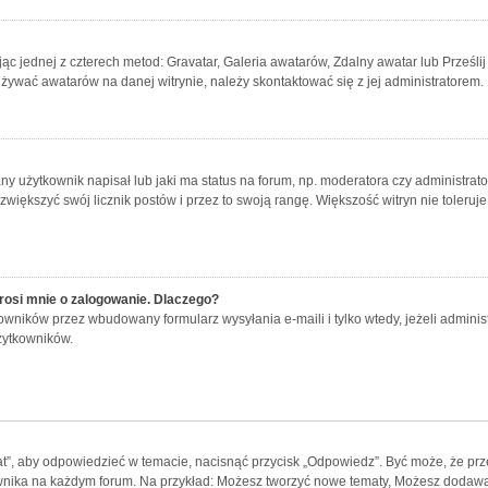
jąc jednej z czterech metod: Gravatar, Galeria awatarów, Zdalny awatar lub Prześl
używać awatarów na danej witrynie, należy skontaktować się z jej administratorem.
 użytkownik napisał lub jaki ma status na forum, np. moderatora czy administrat
 zwiększyć swój licznik postów i przez to swoją rangę. Większość witryn nie toleruje
rosi mnie o zalogowanie. Dlaczego?
wników przez wbudowany formularz wysyłania e-maili i tylko wtedy, jeżeli adminis
żytkowników.
t”, aby odpowiedzieć w temacie, nacisnąć przycisk „Odpowiedz”. Być może, że pr
ownika na każdym forum. Na przykład: Możesz tworzyć nowe tematy, Możesz dodawać