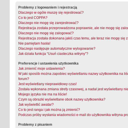
Problemy z logowaniem i rejestracją
Dlaczego w ogóle muszę się rejestrować?
Co to jest COPPA?
Dlaczego nie mogę się zarejestrować?
Rejestracja została przeprowadzona poprawnie, ale nie mogę się zal
Dlaczego nie mogę się zalogować?
Rejestracja została dokonana jakiś czas temu, ale teraz nie mogę się
Nie pamiętam hasła!
Dlaczego następuje automatyczne wylogowanie?
Jak działa funkcja “Usuń ciasteczka witryny”?
Preferencje i ustawienia użytkownika
Jak zmienić moje ustawienia?
W jaki sposób można zapobiec wyświetlaniu nazwy użytkownika na liś
forum?
Jest wyświetlany nieprawidłowy czas!
Została wykonana zmiana strefy czasowej, a nadal jest wyświetlany ni
Mojego języka nie ma na liście!
Czym są obrazki wyświetlane obok nazwy użytkownika?
Jak wyświetlić awatar?
Co to jest ranga i jak można ją zmienić?
Podczas próby wysłania wiadomości e-mail do użytkownika witryna pr
Problemy z pisaniem