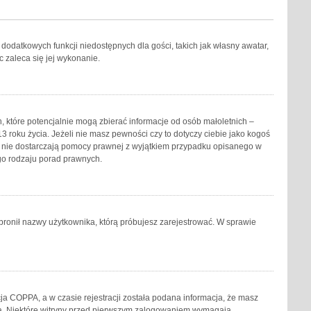
o dodatkowych funkcji niedostępnych dla gości, takich jak własny awatar,
 zaleca się jej wykonanie.
, które potencjalnie mogą zbierać informacje od osób małoletnich –
 roku życia. Jeżeli nie masz pewności czy to dotyczy ciebie jako kogoś
yny nie dostarczają pomocy prawnej z wyjątkiem przypadku opisanego w
go rodzaju porad prawnych.
zabronił nazwy użytkownika, którą próbujesz zarejestrować. W sprawie
ja COPPA, a w czasie rejestracji została podana informacja, że masz
acja. Niektóre witryny przed pierwszym zalogowaniem wymagają