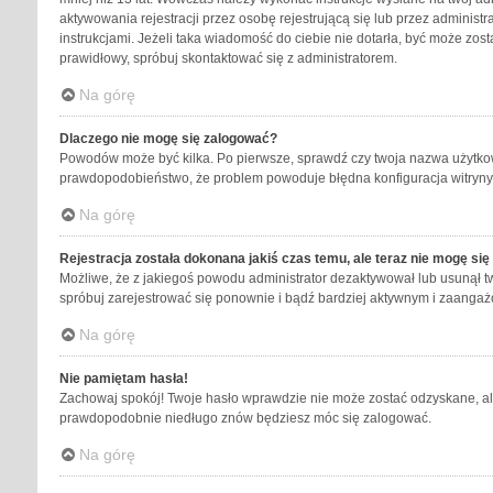
aktywowania rejestracji przez osobę rejestrującą się lub przez administr
instrukcjami. Jeżeli taka wiadomość do ciebie nie dotarła, być może zos
prawidłowy, spróbuj skontaktować się z administratorem.
Na górę
Dlaczego nie mogę się zalogować?
Powodów może być kilka. Po pierwsze, sprawdź czy twoja nazwa użytkownik
prawdopodobieństwo, że problem powoduje błędna konfiguracja witryny, n
Na górę
Rejestracja została dokonana jakiś czas temu, ale teraz nie mogę si
Możliwe, że z jakiegoś powodu administrator dezaktywował lub usunął twoj
spróbuj zarejestrować się ponownie i bądź bardziej aktywnym i zaang
Na górę
Nie pamiętam hasła!
Zachowaj spokój! Twoje hasło wprawdzie nie może zostać odzyskane, ale 
prawdopodobnie niedługo znów będziesz móc się zalogować.
Na górę