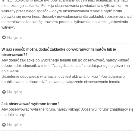
tematu. Użytkownik może być powiadamiany, gdy nastąpi aktualizacja tematu
oznaczonego zakładką. Funkcja obserwowania powiadamia użytkownika – w
wybrany przez niego sposób – gdy w obserwowanym temacie bądź forum
pojawiła się nowa treść. Sposoby powiadamiania dla zakładek i obserwowanych
elementów można konfigurować w panelu użytkownika na karcie „Ustawienia
witryny”.
Na górę
W jaki sposób można dodać zakładkę do wybranych tematów lub je
obserwować??
Aby dodać zakładkę do wybranego tematu lub go obserwować, należy kliknąć
odpowiedni odnośnik w menu “Narzędzia tematu” znajdujące się na górze i na
dole wątku.
Udzielenie odpowiedzi w temacie, gdy jest aktywna funkcja “Powiadamiaj o
opublikowaniu odpowiedzi” spowoduje włączenie obserwowania tematu.
Na górę
Jak obserwować wybrane forum?
Aby obserwować wybrane forum, należy kliknąć „Obserwuj forum” znajdujący się
na dole strony.
Na górę