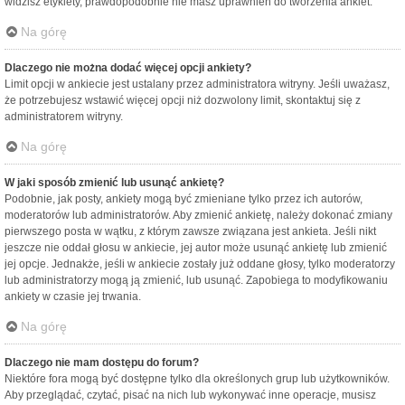
widzisz etykiety, prawdopodobnie nie masz uprawnień do tworzenia ankiet.
Na górę
Dlaczego nie można dodać więcej opcji ankiety?
Limit opcji w ankiecie jest ustalany przez administratora witryny. Jeśli uważasz,
że potrzebujesz wstawić więcej opcji niż dozwolony limit, skontaktuj się z
administratorem witryny.
Na górę
W jaki sposób zmienić lub usunąć ankietę?
Podobnie, jak posty, ankiety mogą być zmieniane tylko przez ich autorów,
moderatorów lub administratorów. Aby zmienić ankietę, należy dokonać zmiany
pierwszego posta w wątku, z którym zawsze związana jest ankieta. Jeśli nikt
jeszcze nie oddał głosu w ankiecie, jej autor może usunąć ankietę lub zmienić
jej opcje. Jednakże, jeśli w ankiecie zostały już oddane głosy, tylko moderatorzy
lub administratorzy mogą ją zmienić, lub usunąć. Zapobiega to modyfikowaniu
ankiety w czasie jej trwania.
Na górę
Dlaczego nie mam dostępu do forum?
Niektóre fora mogą być dostępne tylko dla określonych grup lub użytkowników.
Aby przeglądać, czytać, pisać na nich lub wykonywać inne operacje, musisz