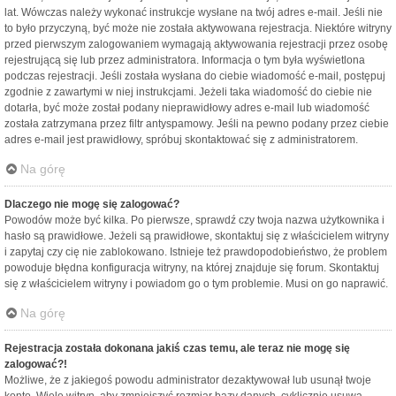
lat. Wówczas należy wykonać instrukcje wysłane na twój adres e-mail. Jeśli nie
to było przyczyną, być może nie została aktywowana rejestracja. Niektóre witryny
przed pierwszym zalogowaniem wymagają aktywowania rejestracji przez osobę
rejestrującą się lub przez administratora. Informacja o tym była wyświetlona
podczas rejestracji. Jeśli została wysłana do ciebie wiadomość e-mail, postępuj
zgodnie z zawartymi w niej instrukcjami. Jeżeli taka wiadomość do ciebie nie
dotarła, być może został podany nieprawidłowy adres e-mail lub wiadomość
została zatrzymana przez filtr antyspamowy. Jeśli na pewno podany przez ciebie
adres e-mail jest prawidłowy, spróbuj skontaktować się z administratorem.
Na górę
Dlaczego nie mogę się zalogować?
Powodów może być kilka. Po pierwsze, sprawdź czy twoja nazwa użytkownika i
hasło są prawidłowe. Jeżeli są prawidłowe, skontaktuj się z właścicielem witryny
i zapytaj czy cię nie zablokowano. Istnieje też prawdopodobieństwo, że problem
powoduje błędna konfiguracja witryny, na której znajduje się forum. Skontaktuj
się z właścicielem witryny i powiadom go o tym problemie. Musi on go naprawić.
Na górę
Rejestracja została dokonana jakiś czas temu, ale teraz nie mogę się
zalogować?!
Możliwe, że z jakiegoś powodu administrator dezaktywował lub usunął twoje