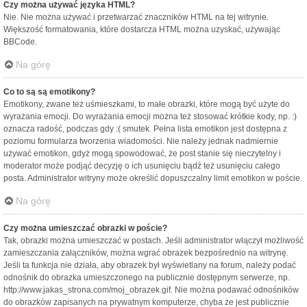
Czy można używać języka HTML?
Nie. Nie można używać i przetwarzać znaczników HTML na tej witrynie.
Większość formatowania, które dostarcza HTML można uzyskać, używając
BBCode.
Na górę
Co to są są emotikony?
Emotikony, zwane też uśmieszkami, to małe obrazki, które mogą być użyte do
wyrażania emocji. Do wyrażania emocji można też stosować krótkie kody, np. :)
oznacza radość, podczas gdy :( smutek. Pełna lista emotikon jest dostępna z
poziomu formularza tworzenia wiadomości. Nie należy jednak nadmiernie
używać emotikon, gdyż mogą spowodować, że post stanie się nieczytelny i
moderator może podjąć decyzję o ich usunięciu bądź też usunięciu całego
posta. Administrator witryny może określić dopuszczalny limit emotikon w poście.
Na górę
Czy można umieszczać obrazki w poście?
Tak, obrazki można umieszczać w postach. Jeśli administrator włączył możliwość
zamieszczania załączników, można wgrać obrazek bezpośrednio na witrynę.
Jeśli ta funkcja nie działa, aby obrazek był wyświetlany na forum, należy podać
odnośnik do obrazka umieszczonego na publicznie dostępnym serwerze, np.
http://www.jakas_strona.com/moj_obrazek.gif. Nie można podawać odnośników
do obrazków zapisanych na prywatnym komputerze, chyba że jest publicznie