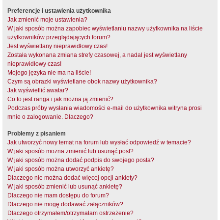
Preferencje i ustawienia użytkownika
Jak zmienić moje ustawienia?
W jaki sposób można zapobiec wyświetlaniu nazwy użytkownika na liście
użytkowników przeglądających forum?
Jest wyświetlany nieprawidłowy czas!
Została wykonana zmiana strefy czasowej, a nadal jest wyświetlany
nieprawidłowy czas!
Mojego języka nie ma na liście!
Czym są obrazki wyświetlane obok nazwy użytkownika?
Jak wyświetlić awatar?
Co to jest ranga i jak można ją zmienić?
Podczas próby wysłania wiadomości e-mail do użytkownika witryna prosi
mnie o zalogowanie. Dlaczego?
Problemy z pisaniem
Jak utworzyć nowy temat na forum lub wysłać odpowiedź w temacie?
W jaki sposób można zmienić lub usunąć post?
W jaki sposób można dodać podpis do swojego posta?
W jaki sposób można utworzyć ankietę?
Dlaczego nie można dodać więcej opcji ankiety?
W jaki sposób zmienić lub usunąć ankietę?
Dlaczego nie mam dostępu do forum?
Dlaczego nie mogę dodawać załączników?
Dlaczego otrzymałem/otrzymałam ostrzeżenie?