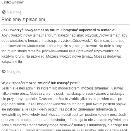
użytkowników.
Na górę
Problemy z pisaniem
Jak utworzyć nowy temat na forum lub wysłać odpowiedź w temacie?
Aby utworzyć nowy temat na forum, należy nacisnąć przycisk „Nowy temat”, aby
odpowiedzieć w temacie, nacisnąć przycisk „Odpowiedz”. Być może, że przed
publikowaniem wiadomości trzeba będzie się zarejestrować. Na dole strony
forum lub strony tematów jest wyświetlana lista uprawnień użytkownika na
każdym forum. Na przykład: Możesz tworzyć nowe tematy, Możesz dodawać
załączniki itp.
Na górę
W jaki sposób można zmienić lub usunąć post?
Jeśli nie jesteś administratorem lub moderatorem, możesz zmieniać i usuwać
tylko swoje posty. Możesz zmienić post, naciskając przycisk
Zmień
znajdujący
się przy danym poście. Czasami można to zrobić tylko przez pewien czas po
jego napisaniu. Jeżeli ktoś odpowiedział na ten post, pod twoim postem pojawi
się informacja ile razy i kiedy ostatni raz post był zmieniany. Informacja ta
wyświetli się tylko wtedy, jeśli ktoś zamieścił pod tym postem kolejny post. Jeśli
post zmienił moderator lub administrator, informacja ta nie zostanie wyświetlona.
Administratorzy i moderatorzy mogą zostawić notatkę z informacją, dlaczego ten
post zmieniali. Zwykli użytkownicy nie mogą usuwać postów, gdy ktoś zamieścił