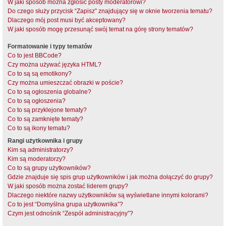
W jaki sposób można zgłosić posty moderatorowi?
Do czego służy przycisk “Zapisz” znajdujący się w oknie tworzenia tematu?
Dlaczego mój post musi być akceptowany?
W jaki sposób mogę przesunąć swój temat na górę strony tematów?
Formatowanie i typy tematów
Co to jest BBCode?
Czy można używać języka HTML?
Co to są są emotikony?
Czy można umieszczać obrazki w poście?
Co to są ogłoszenia globalne?
Co to są ogłoszenia?
Co to są przyklejone tematy?
Co to są zamknięte tematy?
Co to są ikony tematu?
Rangi użytkownika i grupy
Kim są administratorzy?
Kim są moderatorzy?
Co to są grupy użytkowników?
Gdzie znajduje się spis grup użytkowników i jak można dołączyć do grupy?
W jaki sposób można zostać liderem grupy?
Dlaczego niektóre nazwy użytkowników są wyświetlane innymi kolorami?
Co to jest “Domyślna grupa użytkownika”?
Czym jest odnośnik “Zespół administracyjny”?