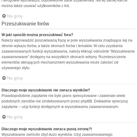
i wrogowie
wprowadzić odpowiednie dane użytkownika. Na tej samej karcie
można także usuwać użytkowników z list.
Na górę
Przeszukiwanie forów
W jaki sposób można przeszukiwać fora?
Należy wprowadzić poszukiwaną frazę w pole wyszukiwania znajdujące się na
stronie wykazu forów, a także stronach forów i tematów. W celu uzyskania
zaawansowanych funkcji wyszukiwania, należy kliknąć odnośnik “Wyszukiwanie
zaawansowane” dostępny na wszystkich stronach witryny. Rozmieszczenie
elementów sterujących mechanizmem wyszukiwania może zależeć od
używanego stylu.
Na górę
Dlaczego moje wyszukiwanie nie zwraca wyników?
Prawdopodobnie zapytanie nie było jasno sprecyzowane i zawierało wiele
podobnych zwrotów nie zindeksowanych przez phpBB. Dokładnie sprecyzuj
zapytanie – użyj funkcji dostępnych w wyszukiwaniu zaawansowanym.
Na górę
Dlaczego moje wyszukiwanie zwraca pustą stronę?!
Wyszukiwanie zwróciło zbyt dużo wyników. Użyj zaawansowanego