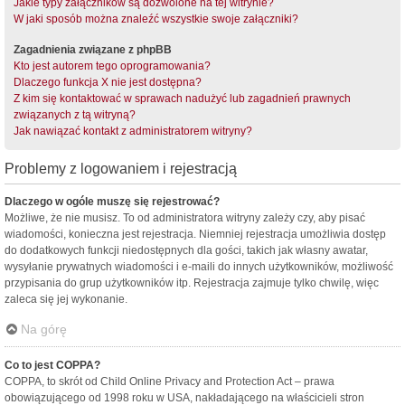
Jakie typy załączników są dozwolone na tej witrynie?
W jaki sposób można znaleźć wszystkie swoje załączniki?
Zagadnienia związane z phpBB
Kto jest autorem tego oprogramowania?
Dlaczego funkcja X nie jest dostępna?
Z kim się kontaktować w sprawach nadużyć lub zagadnień prawnych
związanych z tą witryną?
Jak nawiązać kontakt z administratorem witryny?
Problemy z logowaniem i rejestracją
Dlaczego w ogóle muszę się rejestrować?
Możliwe, że nie musisz. To od administratora witryny zależy czy, aby pisać
wiadomości, konieczna jest rejestracja. Niemniej rejestracja umożliwia dostęp
do dodatkowych funkcji niedostępnych dla gości, takich jak własny awatar,
wysyłanie prywatnych wiadomości i e-maili do innych użytkowników, możliwość
przypisania do grup użytkowników itp. Rejestracja zajmuje tylko chwilę, więc
zaleca się jej wykonanie.
Na górę
Co to jest COPPA?
COPPA, to skrót od Child Online Privacy and Protection Act – prawa
obowiązującego od 1998 roku w USA, nakładającego na właścicieli stron