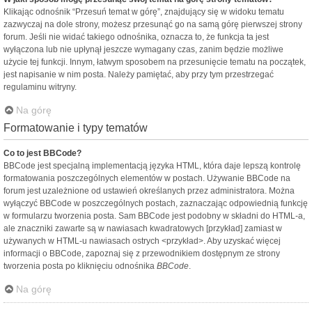
Klikając odnośnik “Przesuń temat w górę”, znajdujący się w widoku tematu
zazwyczaj na dole strony, możesz przesunąć go na samą górę pierwszej strony
forum. Jeśli nie widać takiego odnośnika, oznacza to, że funkcja ta jest
wyłączona lub nie upłynął jeszcze wymagany czas, zanim będzie możliwe
użycie tej funkcji. Innym, łatwym sposobem na przesunięcie tematu na początek,
jest napisanie w nim posta. Należy pamiętać, aby przy tym przestrzegać
regulaminu witryny.
Na górę
Formatowanie i typy tematów
Co to jest BBCode?
BBCode jest specjalną implementacją języka HTML, która daje lepszą kontrolę
formatowania poszczególnych elementów w postach. Używanie BBCode na
forum jest uzależnione od ustawień określanych przez administratora. Można
wyłączyć BBCode w poszczególnych postach, zaznaczając odpowiednią funkcję
w formularzu tworzenia posta. Sam BBCode jest podobny w składni do HTML-a,
ale znaczniki zawarte są w nawiasach kwadratowych [przykład] zamiast w
używanych w HTML-u nawiasach ostrych <przykład>. Aby uzyskać więcej
informacji o BBCode, zapoznaj się z przewodnikiem dostępnym ze strony
tworzenia posta po kliknięciu odnośnika
BBCode
.
Na górę