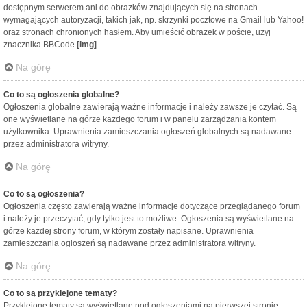
dostępnym serwerem ani do obrazków znajdujących się na stronach
wymagających autoryzacji, takich jak, np. skrzynki pocztowe na Gmail lub Yahoo!
oraz stronach chronionych hasłem. Aby umieścić obrazek w poście, użyj
znacznika BBCode
[img]
.
Na górę
Co to są ogłoszenia globalne?
Ogłoszenia globalne zawierają ważne informacje i należy zawsze je czytać. Są
one wyświetlane na górze każdego forum i w panelu zarządzania kontem
użytkownika. Uprawnienia zamieszczania ogłoszeń globalnych są nadawane
przez administratora witryny.
Na górę
Co to są ogłoszenia?
Ogłoszenia często zawierają ważne informacje dotyczące przeglądanego forum
i należy je przeczytać, gdy tylko jest to możliwe. Ogłoszenia są wyświetlane na
górze każdej strony forum, w którym zostały napisane. Uprawnienia
zamieszczania ogłoszeń są nadawane przez administratora witryny.
Na górę
Co to są przyklejone tematy?
Przyklejone tematy są wyświetlane pod ogłoszeniami na pierwszej stronie