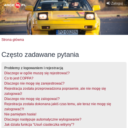
Zaloguj się
Strona główna
Często zadawane pytania
Problemy z logowaniem i rejestracją
Dlaczego w ogóle muszę się rejestrować?
Co to jest COPPA?
Dlaczego nie mogę się zarejestrować?
Rejestracja została przeprowadzona poprawnie, ale nie mogę się
zalogować!
Dlaczego nie mogę się zalogować?
Rejestracja została dokonana jakiś czas temu, ale teraz nie mogę się
zalogować?!
Nie pamiętam hasła!
Dlaczego następuje automatyczne wylogowanie?
Jak działa funkcja “Usuń ciasteczka witryny”?