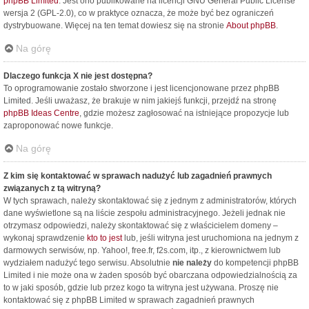
phpBB Limited
. Jest ono publikowane na licencji GNU General Public License
wersja 2 (GPL-2.0), co w praktyce oznacza, że może być bez ograniczeń
dystrybuowane. Więcej na ten temat dowiesz się na stronie
About phpBB
.
Na górę
Dlaczego funkcja X nie jest dostępna?
To oprogramowanie zostało stworzone i jest licencjonowane przez phpBB
Limited. Jeśli uważasz, że brakuje w nim jakiejś funkcji, przejdź na stronę
phpBB Ideas Centre
, gdzie możesz zagłosować na istniejące propozycje lub
zaproponować nowe funkcje.
Na górę
Z kim się kontaktować w sprawach nadużyć lub zagadnień prawnych
związanych z tą witryną?
W tych sprawach, należy skontaktować się z jednym z administratorów, których
dane wyświetlone są na liście zespołu administracyjnego. Jeżeli jednak nie
otrzymasz odpowiedzi, należy skontaktować się z właścicielem domeny –
wykonaj sprawdzenie
kto to jest
lub, jeśli witryna jest uruchomiona na jednym z
darmowych serwisów, np. Yahoo!, free.fr, f2s.com, itp., z kierownictwem lub
wydziałem nadużyć tego serwisu. Absolutnie
nie należy
do kompetencji phpBB
Limited i nie może ona w żaden sposób być obarczana odpowiedzialnością za
to w jaki sposób, gdzie lub przez kogo ta witryna jest używana. Proszę nie
kontaktować się z phpBB Limited w sprawach zagadnień prawnych