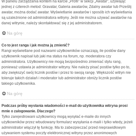
W panelu zarządzania kontem na karcie „Profil” w sekcji „Awatar”, używając
jednej z czterech metod: Gravatar, Galeria awatarów, Zdalny awatar lub Prześlij
awatar, można dodać awatar. Wyświetlanie awatarów i sposób ich wyświetlania
są uzależnione od administratora witryny. Jeśli nie można używać awatarów na
danej witrynie, należy skontaktować się z jej administratorem.
Na górę
Co to jest ranga i jak można ją zmienić?
Rangi wyświetlane pod nazwami użytkowników oznaczają, ile postów dany
użytkownik napisał lub jaki ma status na forum, np. moderatora czy
administratora. Użytkownicy nie mogą bezpośrednio zmieniać stylu rang,
ponieważ ustawia je administrator witryny. Nie należy pisać postów tylko po to,
aby zwiększyć swój licznik postów i przez to swoją rangę. Większość witryn nie
toleruje takich działań i moderator lub administrator obniży licznik postów
takiego użytkownika.
Na górę
Podczas próby wysłania wiadomości e-mail do użytkownika witryna prosi
mnie o zalogowanie. Dlaczego?
Tylko zarejestrowani użytkownicy mogą wysyłać e-maile do innych
użytkowników przez wbudowany formularz wysyłania e-maili i tylko wtedy, jeżeli
administrator włączył tę funkcję. Ma to zabezpieczać przed nieprawidłowym
używaniem systemu poczty elektronicznej witryny przez anonimowych