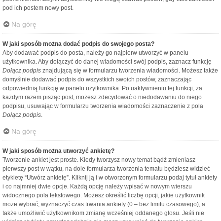
pod ich postem nowy post.
Na górę
W jaki sposób można dodać podpis do swojego posta?
Aby dodawać podpis do posta, należy go najpierw utworzyć w panelu
użytkownika. Aby dołączyć do danej wiadomości swój podpis, zaznacz funkcję
Dołącz podpis
znajdującą się w formularzu tworzenia wiadomości. Możesz także
domyślnie dodawać podpis do wszystkich swoich postów, zaznaczając
odpowiednią funkcję w panelu użytkownika. Po uaktywnieniu tej funkcji, za
każdym razem pisząc post, możesz zdecydować o niedodawaniu do niego
podpisu, usuwając w formularzu tworzenia wiadomości zaznaczenie z pola
Dołącz podpis
.
Na górę
W jaki sposób można utworzyć ankietę?
Tworzenie ankiet jest proste. Kiedy tworzysz nowy temat bądź zmieniasz
pierwszy post w wątku, na dole formularza tworzenia tematu będziesz widzieć
etykietę “Utwórz ankietę”. Kliknij ją i w otworzonym formularzu podaj tytuł ankiety
i co najmniej dwie opcje. Każdą opcję należy wpisać w nowym wierszu
widocznego pola tekstowego. Możesz określić liczbę opcji, jakie użytkownik
może wybrać, wyznaczyć czas trwania ankiety (0 – bez limitu czasowego), a
także umożliwić użytkownikom zmianę wcześniej oddanego głosu. Jeśli nie