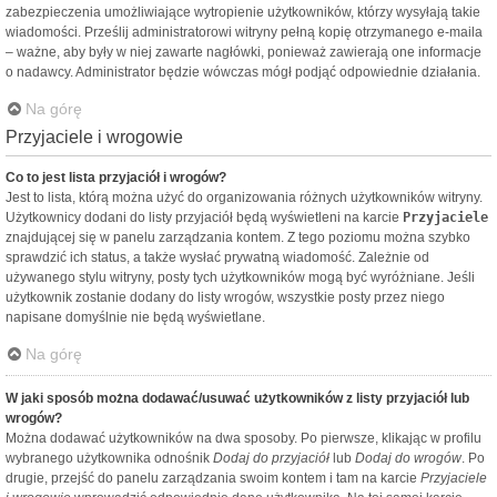
zabezpieczenia umożliwiające wytropienie użytkowników, którzy wysyłają takie
wiadomości. Prześlij administratorowi witryny pełną kopię otrzymanego e-maila
– ważne, aby były w niej zawarte nagłówki, ponieważ zawierają one informacje
o nadawcy. Administrator będzie wówczas mógł podjąć odpowiednie działania.
Na górę
Przyjaciele i wrogowie
Co to jest lista przyjaciół i wrogów?
Jest to lista, którą można użyć do organizowania różnych użytkowników witryny.
Użytkownicy dodani do listy przyjaciół będą wyświetleni na karcie
Przyjaciele
znajdującej się w panelu zarządzania kontem. Z tego poziomu można szybko
sprawdzić ich status, a także wysłać prywatną wiadomość. Zależnie od
używanego stylu witryny, posty tych użytkowników mogą być wyróżniane. Jeśli
użytkownik zostanie dodany do listy wrogów, wszystkie posty przez niego
napisane domyślnie nie będą wyświetlane.
Na górę
W jaki sposób można dodawać/usuwać użytkowników z listy przyjaciół lub
wrogów?
Można dodawać użytkowników na dwa sposoby. Po pierwsze, klikając w profilu
wybranego użytkownika odnośnik
Dodaj do przyjaciół
lub
Dodaj do wrogów
. Po
drugie, przejść do panelu zarządzania swoim kontem i tam na karcie
Przyjaciele