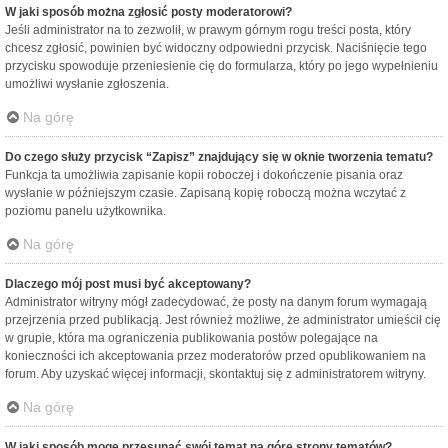
W jaki sposób można zgłosić posty moderatorowi?
Jeśli administrator na to zezwolił, w prawym górnym rogu treści posta, który
chcesz zgłosić, powinien być widoczny odpowiedni przycisk. Naciśnięcie tego
przycisku spowoduje przeniesienie cię do formularza, który po jego wypełnieniu
umożliwi wysłanie zgłoszenia.
Na górę
Do czego służy przycisk “Zapisz” znajdujący się w oknie tworzenia tematu?
Funkcja ta umożliwia zapisanie kopii roboczej i dokończenie pisania oraz
wysłanie w późniejszym czasie. Zapisaną kopię roboczą można wczytać z
poziomu panelu użytkownika.
Na górę
Dlaczego mój post musi być akceptowany?
Administrator witryny mógł zadecydować, że posty na danym forum wymagają
przejrzenia przed publikacją. Jest również możliwe, że administrator umieścił cię
w grupie, która ma ograniczenia publikowania postów polegające na
konieczności ich akceptowania przez moderatorów przed opublikowaniem na
forum. Aby uzyskać więcej informacji, skontaktuj się z administratorem witryny.
Na górę
W jaki sposób mogę przesunąć swój temat na górę strony tematów?