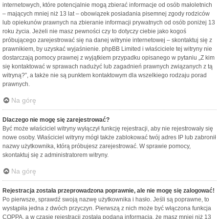
internetowych, które potencjalnie mogą zbierać informacje od osób małoletnich
– mających mniej niż 13 lat – obowiązek posiadania pisemnej zgody rodziców
lub opiekunów prawnych na zbieranie informacji prywatnych od osób poniżej 13
roku życia. Jeżeli nie masz pewności czy to dotyczy ciebie jako kogoś
próbującego zarejestrować się na danej witrynie internetowej – skontaktuj się z
prawnikiem, by uzyskać wyjaśnienie. phpBB Limited i właściciele tej witryny nie
dostarczają pomocy prawnej z wyjątkiem przypadku opisanego w pytaniu „Z kim
się kontaktować w sprawach nadużyć lub zagadnień prawnych związanych z tą
witryną?”, a także nie są punktem kontaktowym dla wszelkiego rodzaju porad
prawnych.
Na górę
Dlaczego nie mogę się zarejestrować?
Być może właściciel witryny wyłączył funkcję rejestracji, aby nie rejestrowały się
nowe osoby. Właściciel witryny mógł także zablokować twój adres IP lub zabronił
nazwy użytkownika, którą próbujesz zarejestrować. W sprawie pomocy,
skontaktuj się z administratorem witryny.
Na górę
Rejestracja została przeprowadzona poprawnie, ale nie mogę się zalogować!
Po pierwsze, sprawdź swoją nazwę użytkownika i hasło. Jeśli są poprawne, to
wystąpiła jedna z dwóch przyczyn. Pierwszą z nich może być włączona funkcja
COPPA, a w czasie rejestracji została podana informacja, że masz mniej niż 13