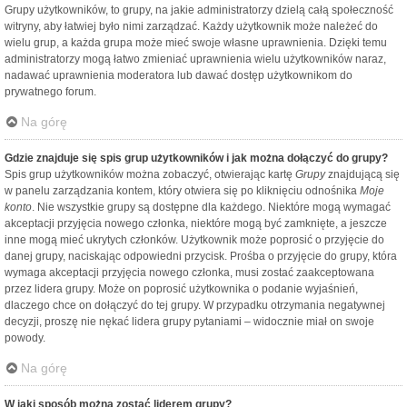
Grupy użytkowników, to grupy, na jakie administratorzy dzielą całą społeczność
witryny, aby łatwiej było nimi zarządzać. Każdy użytkownik może należeć do
wielu grup, a każda grupa może mieć swoje własne uprawnienia. Dzięki temu
administratorzy mogą łatwo zmieniać uprawnienia wielu użytkowników naraz,
nadawać uprawnienia moderatora lub dawać dostęp użytkownikom do
prywatnego forum.
Na górę
Gdzie znajduje się spis grup użytkowników i jak można dołączyć do grupy?
Spis grup użytkowników można zobaczyć, otwierając kartę
Grupy
znajdującą się
w panelu zarządzania kontem, który otwiera się po kliknięciu odnośnika
Moje
konto
. Nie wszystkie grupy są dostępne dla każdego. Niektóre mogą wymagać
akceptacji przyjęcia nowego członka, niektóre mogą być zamknięte, a jeszcze
inne mogą mieć ukrytych członków. Użytkownik może poprosić o przyjęcie do
danej grupy, naciskając odpowiedni przycisk. Prośba o przyjęcie do grupy, która
wymaga akceptacji przyjęcia nowego członka, musi zostać zaakceptowana
przez lidera grupy. Może on poprosić użytkownika o podanie wyjaśnień,
dlaczego chce on dołączyć do tej grupy. W przypadku otrzymania negatywnej
decyzji, proszę nie nękać lidera grupy pytaniami – widocznie miał on swoje
powody.
Na górę
W jaki sposób można zostać liderem grupy?