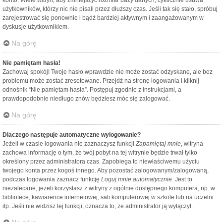
konto. Wiele witryn, aby zmniejszyć rozmiar bazy danych, cyklicznie usuwa
użytkowników, którzy nic nie pisali przez dłuższy czas. Jeśli tak się stało, spróbuj
zarejestrować się ponownie i bądź bardziej aktywnym i zaangażowanym w
dyskusje użytkownikiem.
Na górę
Nie pamiętam hasła!
Zachowaj spokój! Twoje hasło wprawdzie nie może zostać odzyskane, ale bez
problemu może zostać zresetowane. Przejdź na stronę logowania i kliknij
odnośnik “Nie pamiętam hasła”. Postępuj zgodnie z instrukcjami, a
prawdopodobnie niedługo znów będziesz móc się zalogować.
Na górę
Dlaczego następuje automatyczne wylogowanie?
Jeżeli w czasie logowania nie zaznaczysz funkcji
Zapamiętaj mnie
, witryna
zachowa informację o tym, że twój pobyt na tej witrynie będzie trwał tylko
określony przez administratora czas. Zapobiega to niewłaściwemu użyciu
twojego konta przez kogoś innego. Aby pozostać zalogowanym/zalogowaną,
podczas logowania zaznacz funkcję
Loguj mnie automatycznie
. Jest to
niezalecane, jeżeli korzystasz z witryny z ogólnie dostępnego komputera, np. w
bibliotece, kawiarence internetowej, sali komputerowej w szkole lub na uczelni
itp. Jeśli nie widzisz tej funkcji, oznacza to, że administrator ją wyłączył.