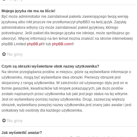
Mojego języka nie ma na liście!
Być może administrator nie zainstalował pakietu zawierającego twoją wersję
językową albo nikt jeszcze nie przetłumaczył phpBB3 na twój język. Zapytaj
administratora witryny czy może zainstalować pakiet językowy, którego
potrzebujesz. Jeśli pakiet dla twojego języka nie istnieje, może spróbujesz go
utworzyć. Więcej informacji na ten temat można znaleźć na stronie internetowej
phpBB Limited
phpBB.pl
® lub
phpBB.com
®
Na górę
Czym są obrazki wyświetlane obok nazwy użytkownika?
Na stronie przeglądania postów, w miejscu, gdzie są wyświetlane informacje o
użytkowniku, mogą być wyświetlane dwa obrazki. Pierwszy obrazek jest
skojarzony z rangą użytkownika. W zależności od używanego stylu jest on w
formie gwiazdek, kwadracików lub kropek pokazujących, jak dużo postów
zostało napisanych przez użytkownika lub jaki jest jego status na tej witrynie.
Jest on wyświetlany poniżej nazwy użytkownika. Drugi, zazwyczaj większy
obrazek, wyświetlany powyżej nazwy użytkownika jest znany jako awatar i jest
unikatowy lub osobisty dla każdego użytkownika.
Na górę
Jak wyświetlić awatar?