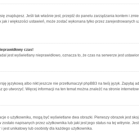
ej się znajdujesz. Jeśli tak właśnie jest, przejdź do panelu zarządzania kontem i z
ak jak i większości ustawień, może zostać wykonana tylko przez zarejestrowanych u
nieprawidłowy czas!
dal jest wyświetlany nieprawidłowo, oznacza to, że czas na serwerze jest ustawion
sję językową albo nikt jeszcze nie przetłumaczył phpBB3 na twój język. Zapytaj ad
jesz go utworzyć. Więcej informacji na ten temat można znaleźć na stronie internet
acje o użytkowniku, mogą być wyświetlane dwa obrazki. Pierwszy obrazek jest sko
ostało napisanych przez użytkownika lub jaki jest jego status na tej witrynie. Je
i jest unikatowy lub osobisty dla każdego użytkownika.