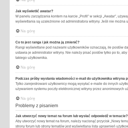
Jak wyświetlić awatar?
W panelu zarządzania kontem na karcie „Profil” w sekcji „Awatar”, używa
wyświetlania są uzależnione od administratora witryny. Jeśli nie można 
Na górę
Co to jest ranga i jak można ją zmienić?
Rangi wyświetlane pod nazwami użytkowników oznaczają, ile postów dany
ustawia je administrator witryny. Nie należy pisać postów tylko po to, aby
takiego użytkownika.
Na górę
Podczas próby wysłania wiadomości e-mail do użytkownika witryna p
Tylko zarejestrowani użytkownicy mogą wysyłać e-maile do innych użytko
używaniem systemu poczty elektronicznej witryny przez anonimowych u
Na górę
Problemy z pisaniem
Jak utworzyć nowy temat na forum lub wysłać odpowiedź w temacie?
Aby utworzyć nowy temat na forum, należy nacisnąć przycisk „Nowy tema
strony forum lub strony tematów jest wyświetlana lista uprawnień użytk