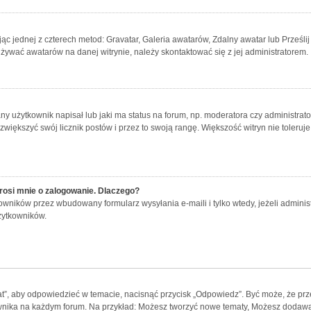
jąc jednej z czterech metod: Gravatar, Galeria awatarów, Zdalny awatar lub Prześl
używać awatarów na danej witrynie, należy skontaktować się z jej administratorem.
 użytkownik napisał lub jaki ma status na forum, np. moderatora czy administrat
 zwiększyć swój licznik postów i przez to swoją rangę. Większość witryn nie toleruje
rosi mnie o zalogowanie. Dlaczego?
wników przez wbudowany formularz wysyłania e-maili i tylko wtedy, jeżeli adminis
żytkowników.
t”, aby odpowiedzieć w temacie, nacisnąć przycisk „Odpowiedz”. Być może, że pr
ownika na każdym forum. Na przykład: Możesz tworzyć nowe tematy, Możesz dodawać