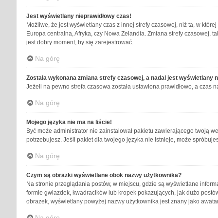
Jest wyświetlany nieprawidłowy czas!
Możliwe, że jest wyświetlany czas z innej strefy czasowej, niż ta, w któr
Europa centralna, Afryka, czy Nowa Zelandia. Zmiana strefy czasowej, t
jest dobry moment, by się zarejestrować.
Na górę
Została wykonana zmiana strefy czasowej, a nadal jest wyświetlany 
Jeżeli na pewno strefa czasowa została ustawiona prawidłowo, a czas na
Na górę
Mojego języka nie ma na liście!
Być może administrator nie zainstalował pakietu zawierającego twoją wer
potrzebujesz. Jeśli pakiet dla twojego języka nie istnieje, może spróbu
Na górę
Czym są obrazki wyświetlane obok nazwy użytkownika?
Na stronie przeglądania postów, w miejscu, gdzie są wyświetlane inform
formie gwiazdek, kwadracików lub kropek pokazujących, jak dużo postów z
obrazek, wyświetlany powyżej nazwy użytkownika jest znany jako awatar 
Na górę