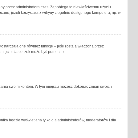
eślony przez administratora czas. Zapobiega to niewłaściwemu użyciu
lecane, jeżeli korzystasz z witryny z ogólnie dostępnego komputera, np. w
ostarczają one również funkcję – jeśli została włączona przez
sunięcie ciasteczek może być pomocne.
ządzania swoim kontem. W tym miejscu możesz dokonać zmian swoich
nika będzie wyświetlana tylko dla administratorów, moderatorów i dla