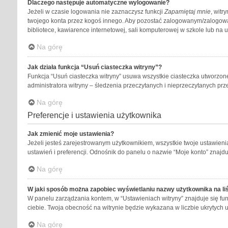
Dlaczego następuje automatyczne wylogowanie?
Jeżeli w czasie logowania nie zaznaczysz funkcji
Zapamiętaj mnie
, witr
twojego konta przez kogoś innego. Aby pozostać zalogowanym/zalogow
bibliotece, kawiarence internetowej, sali komputerowej w szkole lub na ucze
Na górę
Jak działa funkcja “Usuń ciasteczka witryny”?
Funkcja “Usuń ciasteczka witryny” usuwa wszystkie ciasteczka utworzone
administratora witryny – śledzenia przeczytanych i nieprzeczytanych 
Na górę
Preferencje i ustawienia użytkownika
Jak zmienić moje ustawienia?
Jeżeli jesteś zarejestrowanym użytkownikiem, wszystkie twoje ustawien
ustawień i preferencji. Odnośnik do panelu o nazwie “Moje konto” znajduj
Na górę
W jaki sposób można zapobiec wyświetlaniu nazwy użytkownika na li
W panelu zarządzania kontem, w “Ustawieniach witryny” znajduje się fu
ciebie. Twoja obecność na witrynie będzie wykazana w liczbie ukrytych 
Na górę