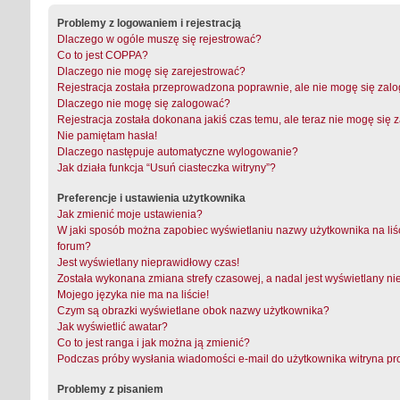
Problemy z logowaniem i rejestracją
Dlaczego w ogóle muszę się rejestrować?
Co to jest COPPA?
Dlaczego nie mogę się zarejestrować?
Rejestracja została przeprowadzona poprawnie, ale nie mogę się zal
Dlaczego nie mogę się zalogować?
Rejestracja została dokonana jakiś czas temu, ale teraz nie mogę się
Nie pamiętam hasła!
Dlaczego następuje automatyczne wylogowanie?
Jak działa funkcja “Usuń ciasteczka witryny”?
Preferencje i ustawienia użytkownika
Jak zmienić moje ustawienia?
W jaki sposób można zapobiec wyświetlaniu nazwy użytkownika na liś
forum?
Jest wyświetlany nieprawidłowy czas!
Została wykonana zmiana strefy czasowej, a nadal jest wyświetlany ni
Mojego języka nie ma na liście!
Czym są obrazki wyświetlane obok nazwy użytkownika?
Jak wyświetlić awatar?
Co to jest ranga i jak można ją zmienić?
Podczas próby wysłania wiadomości e-mail do użytkownika witryna pr
Problemy z pisaniem