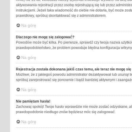
aktywowania rejestracji przez osobę rejestrującą się lub przez administr
instrukcjami. Jeżeli taka wiadomość do ciebie nie dotarła, być może zos
prawidłowy, spróbuj skontaktować się z administratorem.
Na górę
Dlaczego nie mogę się zalogować?
Powodów może być kilka. Po pierwsze, sprawdź czy twoja nazwa użytkownik
prawdopodobieństwo, że problem powoduje błędna konfiguracja witryny, n
Na górę
Rejestracja została dokonana jakiś czas temu, ale teraz nie mogę si
Możliwe, że z jakiegoś powodu administrator dezaktywował lub usunął twoj
spróbuj zarejestrować się ponownie i bądź bardziej aktywnym i zaang
Na górę
Nie pamiętam hasła!
Zachowaj spokój! Twoje hasło wprawdzie nie może zostać odzyskane, ale 
prawdopodobnie niedługo znów będziesz móc się zalogować.
Na górę