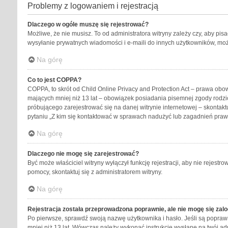
Problemy z logowaniem i rejestracją
Dlaczego w ogóle muszę się rejestrować?
Możliwe, że nie musisz. To od administratora witryny zależy czy, aby pis
wysyłanie prywatnych wiadomości i e-maili do innych użytkowników, możli
Na górę
Co to jest COPPA?
COPPA, to skrót od Child Online Privacy and Protection Act – prawa obo
mających mniej niż 13 lat – obowiązek posiadania pisemnej zgody rodzic
próbującego zarejestrować się na danej witrynie internetowej – skontakt
pytaniu „Z kim się kontaktować w sprawach nadużyć lub zagadnień praw
Na górę
Dlaczego nie mogę się zarejestrować?
Być może właściciel witryny wyłączył funkcję rejestracji, aby nie rejest
pomocy, skontaktuj się z administratorem witryny.
Na górę
Rejestracja została przeprowadzona poprawnie, ale nie mogę się zal
Po pierwsze, sprawdź swoją nazwę użytkownika i hasło. Jeśli są poprawn
mniej niż 13 lat. Wówczas należy wykonać instrukcje wysłane na twój ad