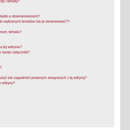
ty i tematy?
akładki a obserwowaniem?
do wybranych tematów lub je obserwować??
orum, tematu?
 tej witrynie?
e swoje załączniki?
a?
użyć lub zagadnień prawnych związanych z tą witryną?
m witryny?