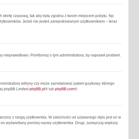
mień strefę czasową, tak aby była zgodna z twoim miejscem pobytu. Np.
żytkowników. Jeżeli nie jesteś zarejestrowanym użytkownikiem – teraz
y nieprawidłowo. Poinformuj o tym administratora, by naprawił problem.
ministratora witryny czy może zainstalować pakiet językowy, którego
owej phpBB Limited
phpBB.pl
® lub
phpBB.com
®
jarzony z rangą użytkownika. W zależności od używanego stylu jest on w
st on wyświetlany poniżej nazwy użytkownika. Drugi, zazwyczaj większy