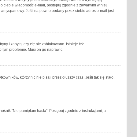
a do ciebie wiadomość e-mail, postępuj zgodnie z zawartymi w niej
tr antyspamowy. Jeśli na pewno podany przez ciebie adres e-mail jest
ny i zapytaj czy cię nie zablokowano. Istnieje też
 o tym problemie. Musi on go naprawić.
ników, którzy nic nie pisali przez dłuższy czas. Jeśli tak się stało,
ośnik “Nie pamiętam hasła”. Postępuj zgodnie z instrukcjami, a