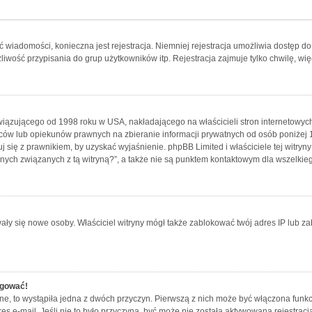
ać wiadomości, konieczna jest rejestracja. Niemniej rejestracja umożliwia dostęp d
wość przypisania do grup użytkowników itp. Rejestracja zajmuje tylko chwilę, więc
wiązującego od 1998 roku w USA, nakładającego na właścicieli stron internetowych
ów lub opiekunów prawnych na zbieranie informacji prywatnych od osób poniżej 13
uj się z prawnikiem, by uzyskać wyjaśnienie. phpBB Limited i właściciele tej witr
nych związanych z tą witryną?”, a także nie są punktem kontaktowym dla wszelkie
rowały się nowe osoby. Właściciel witryny mógł także zablokować twój adres IP lub 
ogować!
e, to wystąpiła jedna z dwóch przyczyn. Pierwszą z nich może być włączona funkc
res e-mail. Jeśli nie to było przyczyną, być może nie została aktywowana rejestr