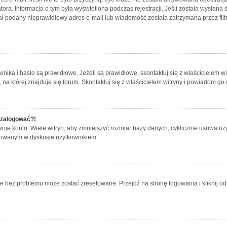
atora. Informacja o tym była wyświetlona podczas rejestracji. Jeśli została wysłan
tał podany nieprawidłowy adres e-mail lub wiadomość została zatrzymana przez fil
a i hasło są prawidłowe. Jeżeli są prawidłowe, skontaktuj się z właścicielem witry
a której znajduje się forum. Skontaktuj się z właścicielem witryny i powiadom go
ę zalogować?!
e konto. Wiele witryn, aby zmniejszyć rozmiar bazy danych, cyklicznie usuwa użytkow
ażowanym w dyskusje użytkownikiem.
bez problemu może zostać zresetowane. Przejdź na stronę logowania i kliknij odn