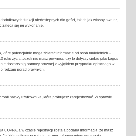
o dodatkowych funkcji niedostępnych dla gości, takich jak własny awatar,
 zaleca się jej wykonanie.
, które potencjalnie mogą zbierać informacje od osób małoletnich –
 roku życia. Jeżeli nie masz pewności czy to dotyczy ciebie jako kogoś
yny nie dostarczają pomocy prawnej z wyjątkiem przypadku opisanego w
go rodzaju porad prawnych.
zabronił nazwy użytkownika, którą próbujesz zarejestrować. W sprawie
ja COPPA, a w czasie rejestracji została podana informacja, że masz
acja. Niektóre witryny przed pierwszym zalogowaniem wymagają