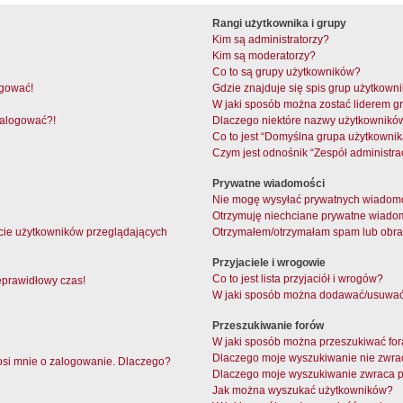
Rangi użytkownika i grupy
Kim są administratorzy?
Kim są moderatorzy?
Co to są grupy użytkowników?
ogować!
Gdzie znajduje się spis grup użytkown
W jaki sposób można zostać liderem g
 zalogować?!
Dlaczego niektóre nazwy użytkowników
Co to jest “Domyślna grupa użytkownik
Czym jest odnośnik “Zespół administra
Prywatne wiadomości
Nie mogę wysyłać prywatnych wiadomo
Otrzymuję niechciane prywatne wiado
cie użytkowników przeglądających
Otrzymałem/otrzymałam spam lub obraźl
Przyjaciele i wrogowie
Co to jest lista przyjaciół i wrogów?
eprawidłowy czas!
W jaki sposób można dodawać/usuwać u
Przeszukiwanie forów
W jaki sposób można przeszukiwać fo
Dlaczego moje wyszukiwanie nie zwr
osi mnie o zalogowanie. Dlaczego?
Dlaczego moje wyszukiwanie zwraca p
Jak można wyszukać użytkowników?