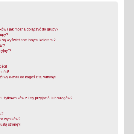
ików i jak można dołączyć do grupy?
rupy?
 są wyświetlane innymi kolorami?
a”?
cyjny”?
ści!
mości!
iwy e-mail od kogoś z tej witryny!
żytkowników z listy przyjaciół lub wrogów?
ra?
aca wyników?
ustą stronę?!