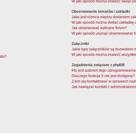
W jaki sposób można znaleźć swoje pos
Obserwowanie tematów i zakładki
Jaka jest różnica między dodaniem z
W jaki sposób można dodać zakładkę 
Jak obserwować wybrane forum?
W jaki sposób usunąć obserwowanie f
Załączniki
Jakie typy załączników są dozwolone na
W jaki sposób można znaleźć wszystki
atu?
Zagadnienia związane z phpBB
Kto jest autorem tego oprogramowani
Dlaczego funkcja X nie jest dostępna?
Z kim się kontaktować w sprawach nad
Jak nawiązać kontakt z administratore