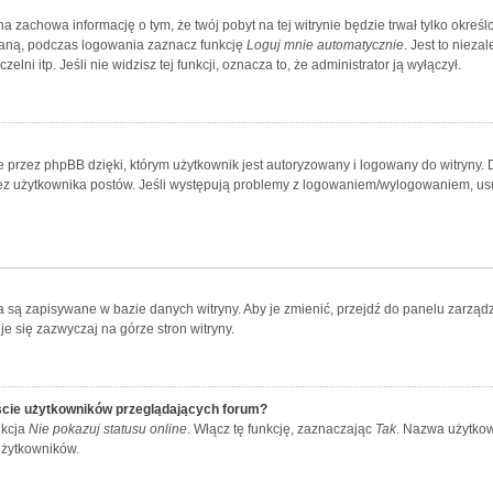
yna zachowa informację o tym, że twój pobyt na tej witrynie będzie trwał tylko okr
aną, podczas logowania zaznacz funkcję
Loguj mnie automatycznie
. Jest to nieza
lni itp. Jeśli nie widzisz tej funkcji, oznacza to, że administrator ją wyłączył.
 przez phpBB dzięki, którym użytkownik jest autoryzowany i logowany do witryny. D
przez użytkownika postów. Jeśli występują problemy z logowaniem/wylogowaniem, u
ia są zapisywane w bazie danych witryny. Aby je zmienić, przejdź do panelu zar
e się zazwyczaj na górze stron witryny.
ście użytkowników przeglądających forum?
nkcja
Nie pokazuj statusu online
. Włącz tę funkcję, zaznaczając
Tak
. Nazwa użytkow
użytkowników.