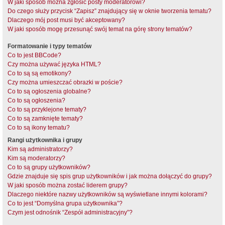
W jaki sposób można zgłosić posty moderatorowi?
Do czego służy przycisk “Zapisz” znajdujący się w oknie tworzenia tematu?
Dlaczego mój post musi być akceptowany?
W jaki sposób mogę przesunąć swój temat na górę strony tematów?
Formatowanie i typy tematów
Co to jest BBCode?
Czy można używać języka HTML?
Co to są są emotikony?
Czy można umieszczać obrazki w poście?
Co to są ogłoszenia globalne?
Co to są ogłoszenia?
Co to są przyklejone tematy?
Co to są zamknięte tematy?
Co to są ikony tematu?
Rangi użytkownika i grupy
Kim są administratorzy?
Kim są moderatorzy?
Co to są grupy użytkowników?
Gdzie znajduje się spis grup użytkowników i jak można dołączyć do grupy?
W jaki sposób można zostać liderem grupy?
Dlaczego niektóre nazwy użytkowników są wyświetlane innymi kolorami?
Co to jest “Domyślna grupa użytkownika”?
Czym jest odnośnik “Zespół administracyjny”?