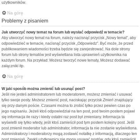
użytkowników.
Na górę
Problemy z pisaniem
Jak utworzyć nowy temat na forum lub wysłać odpowiedź w temacie?
Aby utworzyć nowy temat na forum, należy nacisnąć przycisk „Nowy temat”, aby
odpowiedzieć w temacie, nacisnąć przycisk „Odpowiedz”. Być może, że przed
publikowaniem wiadomości trzeba będzie się zarejestrować. Na dole strony
forum lub strony tematów jest wyświetlana lista uprawnień użytkownika na
każdym forum. Na przykład: Możesz tworzyć nowe tematy, Możesz dodawać
załączniki itp.
Na górę
W jaki sposób można zmienić lub usunąć post?
Jeśli nie jesteś administratorem lub moderatorem, możesz zmieniać i usuwać
tylko swoje posty. Możesz zmienić post, naciskając przycisk
Zmień
znajdujący
się przy danym poście. Czasami można to zrobić tylko przez pewien czas po
jego napisaniu. Jeżeli ktoś odpowiedział na ten post, pod twoim postem pojawi
się informacja ile razy i kiedy ostatni raz post był zmieniany. Informacja ta
wyświetli się tylko wtedy, jeśli ktoś zamieścił pod tym postem kolejny post. Jeśli
post zmienił moderator lub administrator, informacja ta nie zostanie wyświetlona.
Administratorzy i moderatorzy mogą zostawić notatkę z informacją, dlaczego ten
post zmieniali. Zwykli użytkownicy nie mogą usuwać postów, gdy ktoś zamieścił