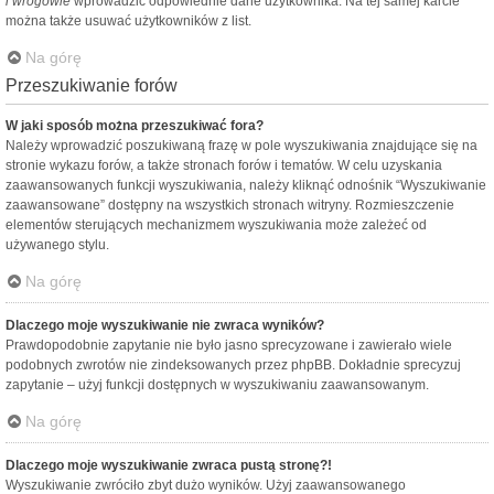
i wrogowie
wprowadzić odpowiednie dane użytkownika. Na tej samej karcie
można także usuwać użytkowników z list.
Na górę
Przeszukiwanie forów
W jaki sposób można przeszukiwać fora?
Należy wprowadzić poszukiwaną frazę w pole wyszukiwania znajdujące się na
stronie wykazu forów, a także stronach forów i tematów. W celu uzyskania
zaawansowanych funkcji wyszukiwania, należy kliknąć odnośnik “Wyszukiwanie
zaawansowane” dostępny na wszystkich stronach witryny. Rozmieszczenie
elementów sterujących mechanizmem wyszukiwania może zależeć od
używanego stylu.
Na górę
Dlaczego moje wyszukiwanie nie zwraca wyników?
Prawdopodobnie zapytanie nie było jasno sprecyzowane i zawierało wiele
podobnych zwrotów nie zindeksowanych przez phpBB. Dokładnie sprecyzuj
zapytanie – użyj funkcji dostępnych w wyszukiwaniu zaawansowanym.
Na górę
Dlaczego moje wyszukiwanie zwraca pustą stronę?!
Wyszukiwanie zwróciło zbyt dużo wyników. Użyj zaawansowanego