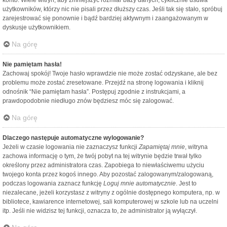
konto. Wiele witryn, aby zmniejszyć rozmiar bazy danych, cyklicznie usuwa
użytkowników, którzy nic nie pisali przez dłuższy czas. Jeśli tak się stało, spróbuj
zarejestrować się ponownie i bądź bardziej aktywnym i zaangażowanym w
dyskusje użytkownikiem.
Na górę
Nie pamiętam hasła!
Zachowaj spokój! Twoje hasło wprawdzie nie może zostać odzyskane, ale bez
problemu może zostać zresetowane. Przejdź na stronę logowania i kliknij
odnośnik “Nie pamiętam hasła”. Postępuj zgodnie z instrukcjami, a
prawdopodobnie niedługo znów będziesz móc się zalogować.
Na górę
Dlaczego następuje automatyczne wylogowanie?
Jeżeli w czasie logowania nie zaznaczysz funkcji
Zapamiętaj mnie
, witryna
zachowa informację o tym, że twój pobyt na tej witrynie będzie trwał tylko
określony przez administratora czas. Zapobiega to niewłaściwemu użyciu
twojego konta przez kogoś innego. Aby pozostać zalogowanym/zalogowaną,
podczas logowania zaznacz funkcję
Loguj mnie automatycznie
. Jest to
niezalecane, jeżeli korzystasz z witryny z ogólnie dostępnego komputera, np. w
bibliotece, kawiarence internetowej, sali komputerowej w szkole lub na uczelni
itp. Jeśli nie widzisz tej funkcji, oznacza to, że administrator ją wyłączył.