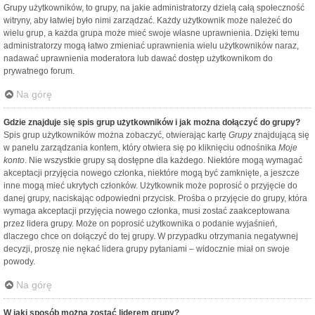
Grupy użytkowników, to grupy, na jakie administratorzy dzielą całą społeczność
witryny, aby łatwiej było nimi zarządzać. Każdy użytkownik może należeć do
wielu grup, a każda grupa może mieć swoje własne uprawnienia. Dzięki temu
administratorzy mogą łatwo zmieniać uprawnienia wielu użytkowników naraz,
nadawać uprawnienia moderatora lub dawać dostęp użytkownikom do
prywatnego forum.
Na górę
Gdzie znajduje się spis grup użytkowników i jak można dołączyć do grupy?
Spis grup użytkowników można zobaczyć, otwierając kartę
Grupy
znajdującą się
w panelu zarządzania kontem, który otwiera się po kliknięciu odnośnika
Moje
konto
. Nie wszystkie grupy są dostępne dla każdego. Niektóre mogą wymagać
akceptacji przyjęcia nowego członka, niektóre mogą być zamknięte, a jeszcze
inne mogą mieć ukrytych członków. Użytkownik może poprosić o przyjęcie do
danej grupy, naciskając odpowiedni przycisk. Prośba o przyjęcie do grupy, która
wymaga akceptacji przyjęcia nowego członka, musi zostać zaakceptowana
przez lidera grupy. Może on poprosić użytkownika o podanie wyjaśnień,
dlaczego chce on dołączyć do tej grupy. W przypadku otrzymania negatywnej
decyzji, proszę nie nękać lidera grupy pytaniami – widocznie miał on swoje
powody.
Na górę
W jaki sposób można zostać liderem grupy?