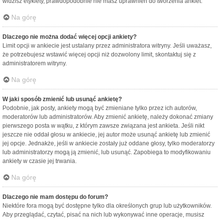
widzisz etykiety, prawdopodobnie nie masz uprawnień do tworzenia ankiet.
Na górę
Dlaczego nie można dodać więcej opcji ankiety?
Limit opcji w ankiecie jest ustalany przez administratora witryny. Jeśli uważasz,
że potrzebujesz wstawić więcej opcji niż dozwolony limit, skontaktuj się z
administratorem witryny.
Na górę
W jaki sposób zmienić lub usunąć ankietę?
Podobnie, jak posty, ankiety mogą być zmieniane tylko przez ich autorów,
moderatorów lub administratorów. Aby zmienić ankietę, należy dokonać zmiany
pierwszego posta w wątku, z którym zawsze związana jest ankieta. Jeśli nikt
jeszcze nie oddał głosu w ankiecie, jej autor może usunąć ankietę lub zmienić
jej opcje. Jednakże, jeśli w ankiecie zostały już oddane głosy, tylko moderatorzy
lub administratorzy mogą ją zmienić, lub usunąć. Zapobiega to modyfikowaniu
ankiety w czasie jej trwania.
Na górę
Dlaczego nie mam dostępu do forum?
Niektóre fora mogą być dostępne tylko dla określonych grup lub użytkowników.
Aby przeglądać, czytać, pisać na nich lub wykonywać inne operacje, musisz