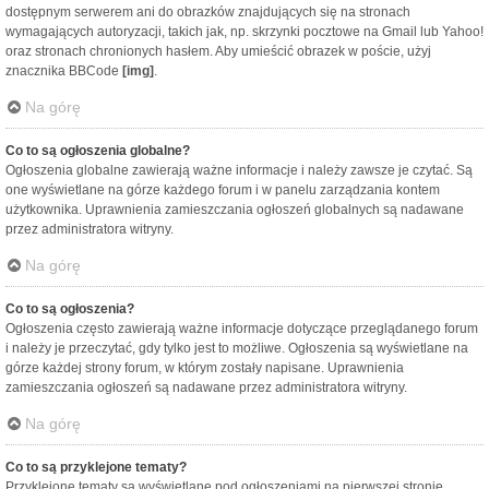
dostępnym serwerem ani do obrazków znajdujących się na stronach
wymagających autoryzacji, takich jak, np. skrzynki pocztowe na Gmail lub Yahoo!
oraz stronach chronionych hasłem. Aby umieścić obrazek w poście, użyj
znacznika BBCode
[img]
.
Na górę
Co to są ogłoszenia globalne?
Ogłoszenia globalne zawierają ważne informacje i należy zawsze je czytać. Są
one wyświetlane na górze każdego forum i w panelu zarządzania kontem
użytkownika. Uprawnienia zamieszczania ogłoszeń globalnych są nadawane
przez administratora witryny.
Na górę
Co to są ogłoszenia?
Ogłoszenia często zawierają ważne informacje dotyczące przeglądanego forum
i należy je przeczytać, gdy tylko jest to możliwe. Ogłoszenia są wyświetlane na
górze każdej strony forum, w którym zostały napisane. Uprawnienia
zamieszczania ogłoszeń są nadawane przez administratora witryny.
Na górę
Co to są przyklejone tematy?
Przyklejone tematy są wyświetlane pod ogłoszeniami na pierwszej stronie