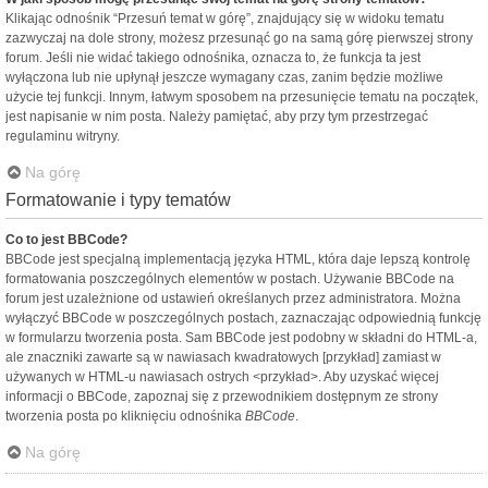
Klikając odnośnik “Przesuń temat w górę”, znajdujący się w widoku tematu
zazwyczaj na dole strony, możesz przesunąć go na samą górę pierwszej strony
forum. Jeśli nie widać takiego odnośnika, oznacza to, że funkcja ta jest
wyłączona lub nie upłynął jeszcze wymagany czas, zanim będzie możliwe
użycie tej funkcji. Innym, łatwym sposobem na przesunięcie tematu na początek,
jest napisanie w nim posta. Należy pamiętać, aby przy tym przestrzegać
regulaminu witryny.
Na górę
Formatowanie i typy tematów
Co to jest BBCode?
BBCode jest specjalną implementacją języka HTML, która daje lepszą kontrolę
formatowania poszczególnych elementów w postach. Używanie BBCode na
forum jest uzależnione od ustawień określanych przez administratora. Można
wyłączyć BBCode w poszczególnych postach, zaznaczając odpowiednią funkcję
w formularzu tworzenia posta. Sam BBCode jest podobny w składni do HTML-a,
ale znaczniki zawarte są w nawiasach kwadratowych [przykład] zamiast w
używanych w HTML-u nawiasach ostrych <przykład>. Aby uzyskać więcej
informacji o BBCode, zapoznaj się z przewodnikiem dostępnym ze strony
tworzenia posta po kliknięciu odnośnika
BBCode
.
Na górę