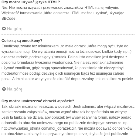
Czy można używać języka HTML?
Nie. Nie można używać i przetwarzać znaczników HTML na tej witrynie.
Większość formatowania, które dostarcza HTML można uzyskać, używając
BBCode.
Na górę
Co to są są emotikony?
Emotikony, zwane też uśmieszkami, to małe obrazki, które mogą być użyte do
wyrażania emocji. Do wyrażania emocji można też stosować krótkie kody, np. :)
oznacza radość, podczas gdy :( smutek. Pełna lista emotikon jest dostępna z
poziomu formularza tworzenia wiadomości. Nie należy jednak nadmiernie
używać emotikon, gdyż mogą spowodować, że post stanie się nieczytelny i
moderator może podjąć decyzję o ich usunięciu bądź też usunięciu całego
posta. Administrator witryny może określić dopuszczalny limit emotikon w poście.
Na górę
Czy można umieszczać obrazki w poście?
Tak, obrazki można umieszczać w postach. Jeśli administrator włączył możliwość
zamieszczania załączników, można wgrać obrazek bezpośrednio na witrynę.
Jeśli ta funkcja nie działa, aby obrazek był wyświetlany na forum, należy podać
odnośnik do obrazka umieszczonego na publicznie dostępnym serwerze, np.
http://www.jakas_strona.com/moj_obrazek.gif. Nie można podawać odnośników
do obrazków zapisanych na prywatnym komputerze, chyba że jest publicznie