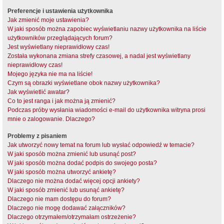
Preferencje i ustawienia użytkownika
Jak zmienić moje ustawienia?
W jaki sposób można zapobiec wyświetlaniu nazwy użytkownika na liście
użytkowników przeglądających forum?
Jest wyświetlany nieprawidłowy czas!
Została wykonana zmiana strefy czasowej, a nadal jest wyświetlany
nieprawidłowy czas!
Mojego języka nie ma na liście!
Czym są obrazki wyświetlane obok nazwy użytkownika?
Jak wyświetlić awatar?
Co to jest ranga i jak można ją zmienić?
Podczas próby wysłania wiadomości e-mail do użytkownika witryna prosi
mnie o zalogowanie. Dlaczego?
Problemy z pisaniem
Jak utworzyć nowy temat na forum lub wysłać odpowiedź w temacie?
W jaki sposób można zmienić lub usunąć post?
W jaki sposób można dodać podpis do swojego posta?
W jaki sposób można utworzyć ankietę?
Dlaczego nie można dodać więcej opcji ankiety?
W jaki sposób zmienić lub usunąć ankietę?
Dlaczego nie mam dostępu do forum?
Dlaczego nie mogę dodawać załączników?
Dlaczego otrzymałem/otrzymałam ostrzeżenie?