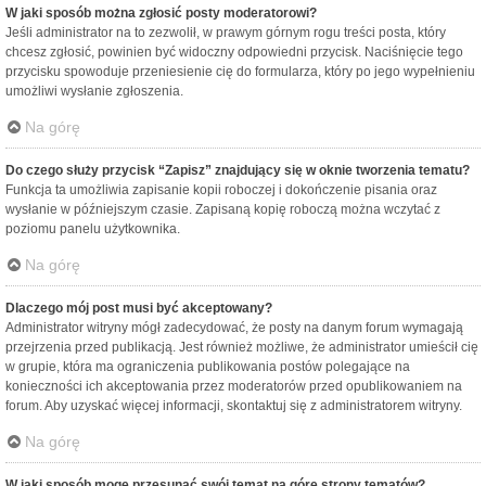
W jaki sposób można zgłosić posty moderatorowi?
Jeśli administrator na to zezwolił, w prawym górnym rogu treści posta, który
chcesz zgłosić, powinien być widoczny odpowiedni przycisk. Naciśnięcie tego
przycisku spowoduje przeniesienie cię do formularza, który po jego wypełnieniu
umożliwi wysłanie zgłoszenia.
Na górę
Do czego służy przycisk “Zapisz” znajdujący się w oknie tworzenia tematu?
Funkcja ta umożliwia zapisanie kopii roboczej i dokończenie pisania oraz
wysłanie w późniejszym czasie. Zapisaną kopię roboczą można wczytać z
poziomu panelu użytkownika.
Na górę
Dlaczego mój post musi być akceptowany?
Administrator witryny mógł zadecydować, że posty na danym forum wymagają
przejrzenia przed publikacją. Jest również możliwe, że administrator umieścił cię
w grupie, która ma ograniczenia publikowania postów polegające na
konieczności ich akceptowania przez moderatorów przed opublikowaniem na
forum. Aby uzyskać więcej informacji, skontaktuj się z administratorem witryny.
Na górę
W jaki sposób mogę przesunąć swój temat na górę strony tematów?