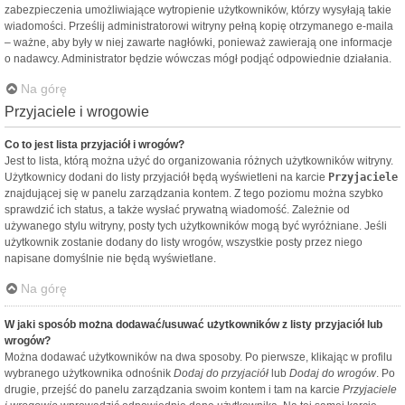
zabezpieczenia umożliwiające wytropienie użytkowników, którzy wysyłają takie
wiadomości. Prześlij administratorowi witryny pełną kopię otrzymanego e-maila
– ważne, aby były w niej zawarte nagłówki, ponieważ zawierają one informacje
o nadawcy. Administrator będzie wówczas mógł podjąć odpowiednie działania.
Na górę
Przyjaciele i wrogowie
Co to jest lista przyjaciół i wrogów?
Jest to lista, którą można użyć do organizowania różnych użytkowników witryny.
Użytkownicy dodani do listy przyjaciół będą wyświetleni na karcie
Przyjaciele
znajdującej się w panelu zarządzania kontem. Z tego poziomu można szybko
sprawdzić ich status, a także wysłać prywatną wiadomość. Zależnie od
używanego stylu witryny, posty tych użytkowników mogą być wyróżniane. Jeśli
użytkownik zostanie dodany do listy wrogów, wszystkie posty przez niego
napisane domyślnie nie będą wyświetlane.
Na górę
W jaki sposób można dodawać/usuwać użytkowników z listy przyjaciół lub
wrogów?
Można dodawać użytkowników na dwa sposoby. Po pierwsze, klikając w profilu
wybranego użytkownika odnośnik
Dodaj do przyjaciół
lub
Dodaj do wrogów
. Po
drugie, przejść do panelu zarządzania swoim kontem i tam na karcie
Przyjaciele