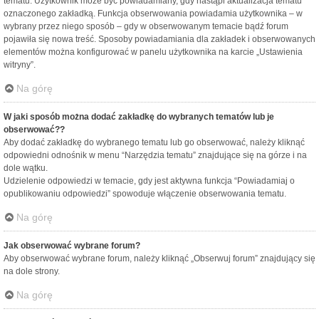
tematu. Użytkownik może być powiadamiany, gdy nastąpi aktualizacja tematu
oznaczonego zakładką. Funkcja obserwowania powiadamia użytkownika – w
wybrany przez niego sposób – gdy w obserwowanym temacie bądź forum
pojawiła się nowa treść. Sposoby powiadamiania dla zakładek i obserwowanych
elementów można konfigurować w panelu użytkownika na karcie „Ustawienia
witryny”.
Na górę
W jaki sposób można dodać zakładkę do wybranych tematów lub je
obserwować??
Aby dodać zakładkę do wybranego tematu lub go obserwować, należy kliknąć
odpowiedni odnośnik w menu “Narzędzia tematu” znajdujące się na górze i na
dole wątku.
Udzielenie odpowiedzi w temacie, gdy jest aktywna funkcja “Powiadamiaj o
opublikowaniu odpowiedzi” spowoduje włączenie obserwowania tematu.
Na górę
Jak obserwować wybrane forum?
Aby obserwować wybrane forum, należy kliknąć „Obserwuj forum” znajdujący się
na dole strony.
Na górę