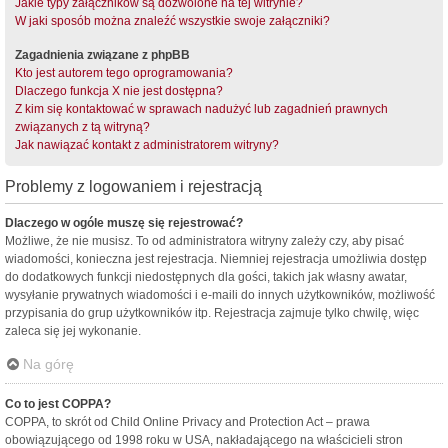
Jakie typy załączników są dozwolone na tej witrynie?
W jaki sposób można znaleźć wszystkie swoje załączniki?
Zagadnienia związane z phpBB
Kto jest autorem tego oprogramowania?
Dlaczego funkcja X nie jest dostępna?
Z kim się kontaktować w sprawach nadużyć lub zagadnień prawnych
związanych z tą witryną?
Jak nawiązać kontakt z administratorem witryny?
Problemy z logowaniem i rejestracją
Dlaczego w ogóle muszę się rejestrować?
Możliwe, że nie musisz. To od administratora witryny zależy czy, aby pisać
wiadomości, konieczna jest rejestracja. Niemniej rejestracja umożliwia dostęp
do dodatkowych funkcji niedostępnych dla gości, takich jak własny awatar,
wysyłanie prywatnych wiadomości i e-maili do innych użytkowników, możliwość
przypisania do grup użytkowników itp. Rejestracja zajmuje tylko chwilę, więc
zaleca się jej wykonanie.
Na górę
Co to jest COPPA?
COPPA, to skrót od Child Online Privacy and Protection Act – prawa
obowiązującego od 1998 roku w USA, nakładającego na właścicieli stron