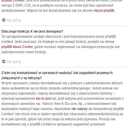
phpBB Limited
. Jest ono publikowane na licencji GNU General Public License
wersja 2 (GPL-2.0), co w praktyce oznacza, że może być bez ograniczeń
dystrybuowane. Więcej na ten temat dowiesz się na stronie
About phpBB
.
Na górę
Dlaczego funkcja X nie jest dostępna?
To oprogramowanie zostało stworzone i jest licencjonowane przez phpBB
Limited. Jeśli uważasz, że brakuje w nim jakiejś funkcji, przejdź na stronę
phpBB Ideas Centre
, gdzie możesz zagłosować na istniejące propozycje lub
zaproponować nowe funkcje.
Na górę
Z kim się kontaktować w sprawach nadużyć lub zagadnień prawnych
związanych z tą witryną?
W tych sprawach, należy skontaktować się z jednym z administratorów, których
dane wyświetlone są na liście zespołu administracyjnego. Jeżeli jednak nie
otrzymasz odpowiedzi, należy skontaktować się z właścicielem domeny –
wykonaj sprawdzenie
kto to jest
lub, jeśli witryna jest uruchomiona na jednym z
darmowych serwisów, np. Yahoo!, free.fr, f2s.com, itp., z kierownictwem lub
wydziałem nadużyć tego serwisu. Absolutnie
nie należy
do kompetencji phpBB
Limited i nie może ona w żaden sposób być obarczana odpowiedzialnością za
to w jaki sposób, gdzie lub przez kogo ta witryna jest używana. Proszę nie
kontaktować się z phpBB Limited w sprawach zagadnień prawnych