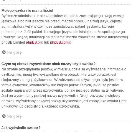
Mojego języka nie ma na liście!
Być może administrator nie zainstalował pakietu zawierającego twoją wersję
językową albo nikt jeszcze nie przetłumaczył phpBB3 na twój język. Zapytaj
administratora witryny czy może zainstalować pakiet językowy, którego
potrzebujesz. Jeśli pakiet dla twojego języka nie istnieje, może spróbujesz go
utworzyć. Więcej informacji na ten temat można znaleźć na stronie internetowej
phpBB Limited
phpBB.pl
® lub
phpBB.com
®
Na górę
Czym są obrazki wyświetlane obok nazwy użytkownika?
Na stronie przeglądania postów, w miejscu, gdzie są wyświetlane informacje o
użytkowniku, mogą być wyświetlane dwa obrazki. Pierwszy obrazek jest
skojarzony z rangą użytkownika. W zależności od używanego stylu jest on w
formie gwiazdek, kwadracików lub kropek pokazujących, jak dużo postów
zostało napisanych przez użytkownika lub jaki jest jego status na tej witrynie.
Jest on wyświetlany poniżej nazwy użytkownika. Drugi, zazwyczaj większy
obrazek, wyświetlany powyżej nazwy użytkownika jest znany jako awatar i jest
unikatowy lub osobisty dla każdego użytkownika.
Na górę
Jak wyświetlić awatar?