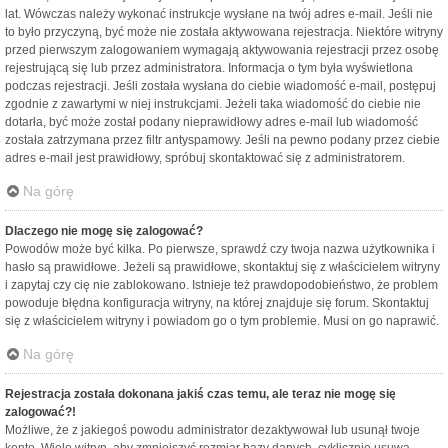
lat. Wówczas należy wykonać instrukcje wysłane na twój adres e-mail. Jeśli nie
to było przyczyną, być może nie została aktywowana rejestracja. Niektóre witryny
przed pierwszym zalogowaniem wymagają aktywowania rejestracji przez osobę
rejestrującą się lub przez administratora. Informacja o tym była wyświetlona
podczas rejestracji. Jeśli została wysłana do ciebie wiadomość e-mail, postępuj
zgodnie z zawartymi w niej instrukcjami. Jeżeli taka wiadomość do ciebie nie
dotarła, być może został podany nieprawidłowy adres e-mail lub wiadomość
została zatrzymana przez filtr antyspamowy. Jeśli na pewno podany przez ciebie
adres e-mail jest prawidłowy, spróbuj skontaktować się z administratorem.
Na górę
Dlaczego nie mogę się zalogować?
Powodów może być kilka. Po pierwsze, sprawdź czy twoja nazwa użytkownika i
hasło są prawidłowe. Jeżeli są prawidłowe, skontaktuj się z właścicielem witryny
i zapytaj czy cię nie zablokowano. Istnieje też prawdopodobieństwo, że problem
powoduje błędna konfiguracja witryny, na której znajduje się forum. Skontaktuj
się z właścicielem witryny i powiadom go o tym problemie. Musi on go naprawić.
Na górę
Rejestracja została dokonana jakiś czas temu, ale teraz nie mogę się
zalogować?!
Możliwe, że z jakiegoś powodu administrator dezaktywował lub usunął twoje