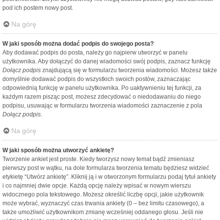
pod ich postem nowy post.
Na górę
W jaki sposób można dodać podpis do swojego posta?
Aby dodawać podpis do posta, należy go najpierw utworzyć w panelu
użytkownika. Aby dołączyć do danej wiadomości swój podpis, zaznacz funkcję
Dołącz podpis
znajdującą się w formularzu tworzenia wiadomości. Możesz także
domyślnie dodawać podpis do wszystkich swoich postów, zaznaczając
odpowiednią funkcję w panelu użytkownika. Po uaktywnieniu tej funkcji, za
każdym razem pisząc post, możesz zdecydować o niedodawaniu do niego
podpisu, usuwając w formularzu tworzenia wiadomości zaznaczenie z pola
Dołącz podpis
.
Na górę
W jaki sposób można utworzyć ankietę?
Tworzenie ankiet jest proste. Kiedy tworzysz nowy temat bądź zmieniasz
pierwszy post w wątku, na dole formularza tworzenia tematu będziesz widzieć
etykietę “Utwórz ankietę”. Kliknij ją i w otworzonym formularzu podaj tytuł ankiety
i co najmniej dwie opcje. Każdą opcję należy wpisać w nowym wierszu
widocznego pola tekstowego. Możesz określić liczbę opcji, jakie użytkownik
może wybrać, wyznaczyć czas trwania ankiety (0 – bez limitu czasowego), a
także umożliwić użytkownikom zmianę wcześniej oddanego głosu. Jeśli nie