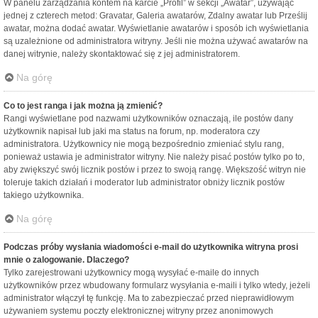
W panelu zarządzania kontem na karcie „Profil” w sekcji „Awatar”, używając
jednej z czterech metod: Gravatar, Galeria awatarów, Zdalny awatar lub Prześlij
awatar, można dodać awatar. Wyświetlanie awatarów i sposób ich wyświetlania
są uzależnione od administratora witryny. Jeśli nie można używać awatarów na
danej witrynie, należy skontaktować się z jej administratorem.
Na górę
Co to jest ranga i jak można ją zmienić?
Rangi wyświetlane pod nazwami użytkowników oznaczają, ile postów dany
użytkownik napisał lub jaki ma status na forum, np. moderatora czy
administratora. Użytkownicy nie mogą bezpośrednio zmieniać stylu rang,
ponieważ ustawia je administrator witryny. Nie należy pisać postów tylko po to,
aby zwiększyć swój licznik postów i przez to swoją rangę. Większość witryn nie
toleruje takich działań i moderator lub administrator obniży licznik postów
takiego użytkownika.
Na górę
Podczas próby wysłania wiadomości e-mail do użytkownika witryna prosi
mnie o zalogowanie. Dlaczego?
Tylko zarejestrowani użytkownicy mogą wysyłać e-maile do innych
użytkowników przez wbudowany formularz wysyłania e-maili i tylko wtedy, jeżeli
administrator włączył tę funkcję. Ma to zabezpieczać przed nieprawidłowym
używaniem systemu poczty elektronicznej witryny przez anonimowych