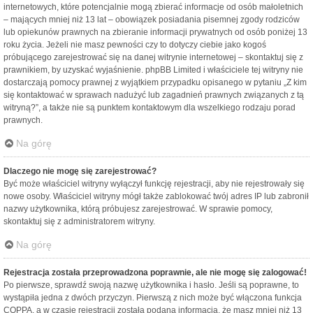
internetowych, które potencjalnie mogą zbierać informacje od osób małoletnich
– mających mniej niż 13 lat – obowiązek posiadania pisemnej zgody rodziców
lub opiekunów prawnych na zbieranie informacji prywatnych od osób poniżej 13
roku życia. Jeżeli nie masz pewności czy to dotyczy ciebie jako kogoś
próbującego zarejestrować się na danej witrynie internetowej – skontaktuj się z
prawnikiem, by uzyskać wyjaśnienie. phpBB Limited i właściciele tej witryny nie
dostarczają pomocy prawnej z wyjątkiem przypadku opisanego w pytaniu „Z kim
się kontaktować w sprawach nadużyć lub zagadnień prawnych związanych z tą
witryną?”, a także nie są punktem kontaktowym dla wszelkiego rodzaju porad
prawnych.
Na górę
Dlaczego nie mogę się zarejestrować?
Być może właściciel witryny wyłączył funkcję rejestracji, aby nie rejestrowały się
nowe osoby. Właściciel witryny mógł także zablokować twój adres IP lub zabronił
nazwy użytkownika, którą próbujesz zarejestrować. W sprawie pomocy,
skontaktuj się z administratorem witryny.
Na górę
Rejestracja została przeprowadzona poprawnie, ale nie mogę się zalogować!
Po pierwsze, sprawdź swoją nazwę użytkownika i hasło. Jeśli są poprawne, to
wystąpiła jedna z dwóch przyczyn. Pierwszą z nich może być włączona funkcja
COPPA, a w czasie rejestracji została podana informacja, że masz mniej niż 13