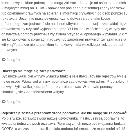
internetowych, które potencjalnie mogą zbierać informacje od osób małoletnich
– mających mniej niż 13 lat – obowiązek posiadania pisemnej zgody rodziców
lub opiekunów prawnych na zbieranie informacji prywatnych od osób poniżej 13
roku życia. Jeżeli nie masz pewności czy to dotyczy ciebie jako kogoś
próbującego zarejestrować się na danej witrynie internetowej – skontaktuj się z
prawnikiem, by uzyskać wyjaśnienie. phpBB Limited i właściciele tej witryny nie
dostarczają pomocy prawnej z wyjątkiem przypadku opisanego w pytaniu „Z kim
się kontaktować w sprawach nadużyć lub zagadnień prawnych związanych z tą
witryną?”, a także nie są punktem kontaktowym dla wszelkiego rodzaju porad
prawnych.
Na górę
Dlaczego nie mogę się zarejestrować?
Być może właściciel witryny wyłączył funkcję rejestracji, aby nie rejestrowały się
nowe osoby. Właściciel witryny mógł także zablokować twój adres IP lub zabronił
nazwy użytkownika, którą próbujesz zarejestrować. W sprawie pomocy,
skontaktuj się z administratorem witryny.
Na górę
Rejestracja została przeprowadzona poprawnie, ale nie mogę się zalogować!
Po pierwsze, sprawdź swoją nazwę użytkownika i hasło. Jeśli są poprawne, to
wystąpiła jedna z dwóch przyczyn. Pierwszą z nich może być włączona funkcja
COPPA, a w czasie rejestracji została podana informacja, że masz mniej niż 13