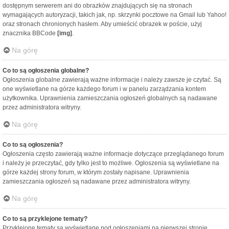
dostępnym serwerem ani do obrazków znajdujących się na stronach
wymagających autoryzacji, takich jak, np. skrzynki pocztowe na Gmail lub Yahoo!
oraz stronach chronionych hasłem. Aby umieścić obrazek w poście, użyj
znacznika BBCode
[img]
.
Na górę
Co to są ogłoszenia globalne?
Ogłoszenia globalne zawierają ważne informacje i należy zawsze je czytać. Są
one wyświetlane na górze każdego forum i w panelu zarządzania kontem
użytkownika. Uprawnienia zamieszczania ogłoszeń globalnych są nadawane
przez administratora witryny.
Na górę
Co to są ogłoszenia?
Ogłoszenia często zawierają ważne informacje dotyczące przeglądanego forum
i należy je przeczytać, gdy tylko jest to możliwe. Ogłoszenia są wyświetlane na
górze każdej strony forum, w którym zostały napisane. Uprawnienia
zamieszczania ogłoszeń są nadawane przez administratora witryny.
Na górę
Co to są przyklejone tematy?
Przyklejone tematy są wyświetlane pod ogłoszeniami na pierwszej stronie