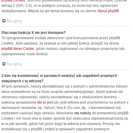
phpBB Limited
. Jest ono publikowane na licencji GNU General Public License
wersja 2 (GPL-2.0), co w praktyce oznacza, że może być bez ograniczeń
dystrybuowane. Więcej na ten temat dowiesz się na stronie
About phpBB
.
Na górę
Dlaczego funkcja X nie jest dostępna?
To oprogramowanie zostało stworzone i jest licencjonowane przez phpBB
Limited. Jeśli uważasz, że brakuje w nim jakiejś funkcji, przejdź na stronę
phpBB Ideas Centre
, gdzie możesz zagłosować na istniejące propozycje lub
zaproponować nowe funkcje.
Na górę
Z kim się kontaktować w sprawach nadużyć lub zagadnień prawnych
związanych z tą witryną?
W tych sprawach, należy skontaktować się z jednym z administratorów, których
dane wyświetlone są na liście zespołu administracyjnego. Jeżeli jednak nie
otrzymasz odpowiedzi, należy skontaktować się z właścicielem domeny –
wykonaj sprawdzenie
kto to jest
lub, jeśli witryna jest uruchomiona na jednym z
darmowych serwisów, np. Yahoo!, free.fr, f2s.com, itp., z kierownictwem lub
wydziałem nadużyć tego serwisu. Absolutnie
nie należy
do kompetencji phpBB
Limited i nie może ona w żaden sposób być obarczana odpowiedzialnością za
to w jaki sposób, gdzie lub przez kogo ta witryna jest używana. Proszę nie
kontaktować się z phpBB Limited w sprawach zagadnień prawnych