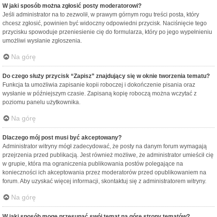
W jaki sposób można zgłosić posty moderatorowi?
Jeśli administrator na to zezwolił, w prawym górnym rogu treści posta, który
chcesz zgłosić, powinien być widoczny odpowiedni przycisk. Naciśnięcie tego
przycisku spowoduje przeniesienie cię do formularza, który po jego wypełnieniu
umożliwi wysłanie zgłoszenia.
Na górę
Do czego służy przycisk “Zapisz” znajdujący się w oknie tworzenia tematu?
Funkcja ta umożliwia zapisanie kopii roboczej i dokończenie pisania oraz
wysłanie w późniejszym czasie. Zapisaną kopię roboczą można wczytać z
poziomu panelu użytkownika.
Na górę
Dlaczego mój post musi być akceptowany?
Administrator witryny mógł zadecydować, że posty na danym forum wymagają
przejrzenia przed publikacją. Jest również możliwe, że administrator umieścił cię
w grupie, która ma ograniczenia publikowania postów polegające na
konieczności ich akceptowania przez moderatorów przed opublikowaniem na
forum. Aby uzyskać więcej informacji, skontaktuj się z administratorem witryny.
Na górę
W jaki sposób mogę przesunąć swój temat na górę strony tematów?