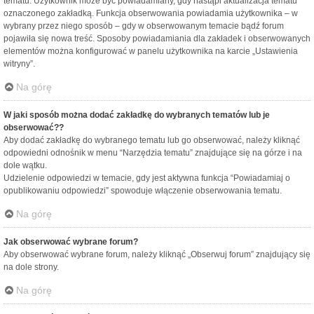
tematu. Użytkownik może być powiadamiany, gdy nastąpi aktualizacja tematu
oznaczonego zakładką. Funkcja obserwowania powiadamia użytkownika – w
wybrany przez niego sposób – gdy w obserwowanym temacie bądź forum
pojawiła się nowa treść. Sposoby powiadamiania dla zakładek i obserwowanych
elementów można konfigurować w panelu użytkownika na karcie „Ustawienia
witryny”.
Na górę
W jaki sposób można dodać zakładkę do wybranych tematów lub je
obserwować??
Aby dodać zakładkę do wybranego tematu lub go obserwować, należy kliknąć
odpowiedni odnośnik w menu “Narzędzia tematu” znajdujące się na górze i na
dole wątku.
Udzielenie odpowiedzi w temacie, gdy jest aktywna funkcja “Powiadamiaj o
opublikowaniu odpowiedzi” spowoduje włączenie obserwowania tematu.
Na górę
Jak obserwować wybrane forum?
Aby obserwować wybrane forum, należy kliknąć „Obserwuj forum” znajdujący się
na dole strony.
Na górę