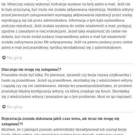
lat. Wówczas należy wykonać instrukcje wysłane na twój adres e-mail. Jeśli nie
to było przyczyną, być może nie została aktywowana rejestracja. Niektóre witryny
przed pierwszym zalogowaniem wymagają aktywowania rejestracji przez osobę
rejestrującą się lub przez administratora. Informacja o tym była wyświetlona
podczas rejestracji. Jeśli została wysłana do ciebie wiadomość e-mail, postępuj
zgodnie z zawartymi w niej instrukcjami. Jeżeli taka wiadomość do ciebie nie
dotarła, być może został podany nieprawidłowy adres e-mail lub wiadomość
została zatrzymana przez filtr antyspamowy. Jeśli na pewno podany przez ciebie
adres e-mail jest prawidłowy, spróbuj skontaktować się z administratorem.
Na górę
Dlaczego nie mogę się zalogować?
Powodów może być kilka. Po pierwsze, sprawdź czy twoja nazwa użytkownika i
hasło są prawidłowe. Jeżeli są prawidłowe, skontaktuj się z właścicielem witryny
i zapytaj czy cię nie zablokowano. Istnieje też prawdopodobieństwo, że problem
powoduje błędna konfiguracja witryny, na której znajduje się forum. Skontaktuj
się z właścicielem witryny i powiadom go o tym problemie. Musi on go naprawić.
Na górę
Rejestracja została dokonana jakiś czas temu, ale teraz nie mogę się
zalogować?!
Możliwe, że z jakiegoś powodu administrator dezaktywował lub usunął twoje