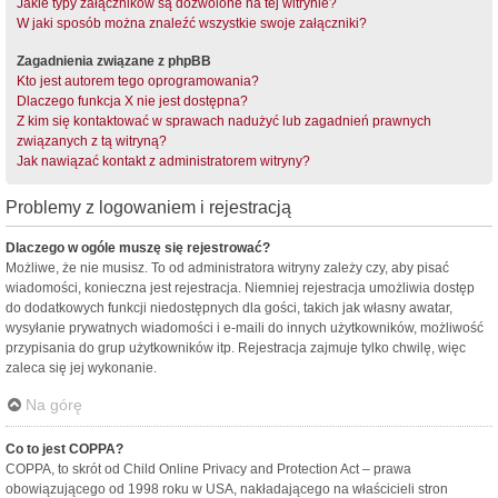
Jakie typy załączników są dozwolone na tej witrynie?
W jaki sposób można znaleźć wszystkie swoje załączniki?
Zagadnienia związane z phpBB
Kto jest autorem tego oprogramowania?
Dlaczego funkcja X nie jest dostępna?
Z kim się kontaktować w sprawach nadużyć lub zagadnień prawnych
związanych z tą witryną?
Jak nawiązać kontakt z administratorem witryny?
Problemy z logowaniem i rejestracją
Dlaczego w ogóle muszę się rejestrować?
Możliwe, że nie musisz. To od administratora witryny zależy czy, aby pisać
wiadomości, konieczna jest rejestracja. Niemniej rejestracja umożliwia dostęp
do dodatkowych funkcji niedostępnych dla gości, takich jak własny awatar,
wysyłanie prywatnych wiadomości i e-maili do innych użytkowników, możliwość
przypisania do grup użytkowników itp. Rejestracja zajmuje tylko chwilę, więc
zaleca się jej wykonanie.
Na górę
Co to jest COPPA?
COPPA, to skrót od Child Online Privacy and Protection Act – prawa
obowiązującego od 1998 roku w USA, nakładającego na właścicieli stron