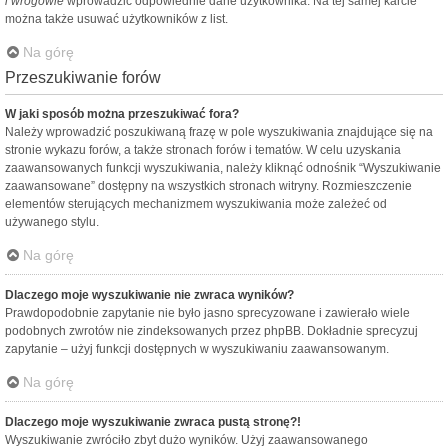
i wrogowie
wprowadzić odpowiednie dane użytkownika. Na tej samej karcie
można także usuwać użytkowników z list.
Na górę
Przeszukiwanie forów
W jaki sposób można przeszukiwać fora?
Należy wprowadzić poszukiwaną frazę w pole wyszukiwania znajdujące się na
stronie wykazu forów, a także stronach forów i tematów. W celu uzyskania
zaawansowanych funkcji wyszukiwania, należy kliknąć odnośnik “Wyszukiwanie
zaawansowane” dostępny na wszystkich stronach witryny. Rozmieszczenie
elementów sterujących mechanizmem wyszukiwania może zależeć od
używanego stylu.
Na górę
Dlaczego moje wyszukiwanie nie zwraca wyników?
Prawdopodobnie zapytanie nie było jasno sprecyzowane i zawierało wiele
podobnych zwrotów nie zindeksowanych przez phpBB. Dokładnie sprecyzuj
zapytanie – użyj funkcji dostępnych w wyszukiwaniu zaawansowanym.
Na górę
Dlaczego moje wyszukiwanie zwraca pustą stronę?!
Wyszukiwanie zwróciło zbyt dużo wyników. Użyj zaawansowanego