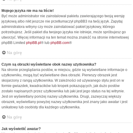
Mojego języka nie ma na liście!
Być może administrator nie zainstalował pakietu zawierającego twoją wersję
językową albo nikt jeszcze nie przetłumaczył phpBB3 na twój język. Zapytaj
administratora witryny czy może zainstalować pakiet językowy, którego
potrzebujesz. Jeśli pakiet dla twojego języka nie istnieje, może spróbujesz go
utworzyć. Więcej informacji na ten temat można znaleźć na stronie internetowej
phpBB Limited
phpBB.pl
® lub
phpBB.com
®
Na górę
Czym są obrazki wyświetlane obok nazwy użytkownika?
Na stronie przeglądania postów, w miejscu, gdzie są wyświetlane informacje o
użytkowniku, mogą być wyświetlane dwa obrazki. Pierwszy obrazek jest
skojarzony z rangą użytkownika. W zależności od używanego stylu jest on w
formie gwiazdek, kwadracików lub kropek pokazujących, jak dużo postów
zostało napisanych przez użytkownika lub jaki jest jego status na tej witrynie.
Jest on wyświetlany poniżej nazwy użytkownika. Drugi, zazwyczaj większy
obrazek, wyświetlany powyżej nazwy użytkownika jest znany jako awatar i jest
unikatowy lub osobisty dla każdego użytkownika.
Na górę
Jak wyświetlić awatar?