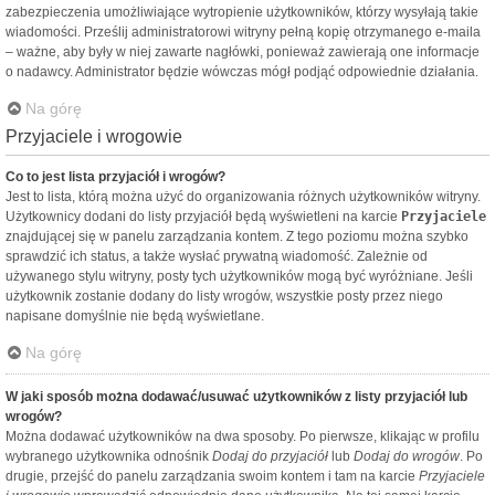
zabezpieczenia umożliwiające wytropienie użytkowników, którzy wysyłają takie
wiadomości. Prześlij administratorowi witryny pełną kopię otrzymanego e-maila
– ważne, aby były w niej zawarte nagłówki, ponieważ zawierają one informacje
o nadawcy. Administrator będzie wówczas mógł podjąć odpowiednie działania.
Na górę
Przyjaciele i wrogowie
Co to jest lista przyjaciół i wrogów?
Jest to lista, którą można użyć do organizowania różnych użytkowników witryny.
Użytkownicy dodani do listy przyjaciół będą wyświetleni na karcie
Przyjaciele
znajdującej się w panelu zarządzania kontem. Z tego poziomu można szybko
sprawdzić ich status, a także wysłać prywatną wiadomość. Zależnie od
używanego stylu witryny, posty tych użytkowników mogą być wyróżniane. Jeśli
użytkownik zostanie dodany do listy wrogów, wszystkie posty przez niego
napisane domyślnie nie będą wyświetlane.
Na górę
W jaki sposób można dodawać/usuwać użytkowników z listy przyjaciół lub
wrogów?
Można dodawać użytkowników na dwa sposoby. Po pierwsze, klikając w profilu
wybranego użytkownika odnośnik
Dodaj do przyjaciół
lub
Dodaj do wrogów
. Po
drugie, przejść do panelu zarządzania swoim kontem i tam na karcie
Przyjaciele