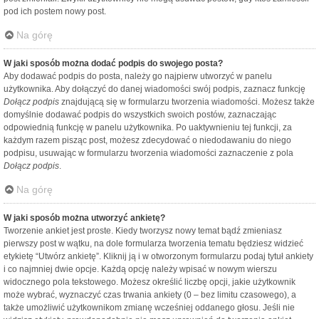
pod ich postem nowy post.
Na górę
W jaki sposób można dodać podpis do swojego posta?
Aby dodawać podpis do posta, należy go najpierw utworzyć w panelu
użytkownika. Aby dołączyć do danej wiadomości swój podpis, zaznacz funkcję
Dołącz podpis
znajdującą się w formularzu tworzenia wiadomości. Możesz także
domyślnie dodawać podpis do wszystkich swoich postów, zaznaczając
odpowiednią funkcję w panelu użytkownika. Po uaktywnieniu tej funkcji, za
każdym razem pisząc post, możesz zdecydować o niedodawaniu do niego
podpisu, usuwając w formularzu tworzenia wiadomości zaznaczenie z pola
Dołącz podpis
.
Na górę
W jaki sposób można utworzyć ankietę?
Tworzenie ankiet jest proste. Kiedy tworzysz nowy temat bądź zmieniasz
pierwszy post w wątku, na dole formularza tworzenia tematu będziesz widzieć
etykietę “Utwórz ankietę”. Kliknij ją i w otworzonym formularzu podaj tytuł ankiety
i co najmniej dwie opcje. Każdą opcję należy wpisać w nowym wierszu
widocznego pola tekstowego. Możesz określić liczbę opcji, jakie użytkownik
może wybrać, wyznaczyć czas trwania ankiety (0 – bez limitu czasowego), a
także umożliwić użytkownikom zmianę wcześniej oddanego głosu. Jeśli nie