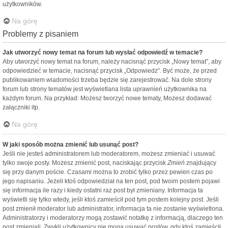
użytkowników.
Na górę
Problemy z pisaniem
Jak utworzyć nowy temat na forum lub wysłać odpowiedź w temacie?
Aby utworzyć nowy temat na forum, należy nacisnąć przycisk „Nowy temat”, aby
odpowiedzieć w temacie, nacisnąć przycisk „Odpowiedz”. Być może, że przed
publikowaniem wiadomości trzeba będzie się zarejestrować. Na dole strony
forum lub strony tematów jest wyświetlana lista uprawnień użytkownika na
każdym forum. Na przykład: Możesz tworzyć nowe tematy, Możesz dodawać
załączniki itp.
Na górę
W jaki sposób można zmienić lub usunąć post?
Jeśli nie jesteś administratorem lub moderatorem, możesz zmieniać i usuwać
tylko swoje posty. Możesz zmienić post, naciskając przycisk
Zmień
znajdujący
się przy danym poście. Czasami można to zrobić tylko przez pewien czas po
jego napisaniu. Jeżeli ktoś odpowiedział na ten post, pod twoim postem pojawi
się informacja ile razy i kiedy ostatni raz post był zmieniany. Informacja ta
wyświetli się tylko wtedy, jeśli ktoś zamieścił pod tym postem kolejny post. Jeśli
post zmienił moderator lub administrator, informacja ta nie zostanie wyświetlona.
Administratorzy i moderatorzy mogą zostawić notatkę z informacją, dlaczego ten
post zmieniali. Zwykli użytkownicy nie mogą usuwać postów, gdy ktoś zamieścił