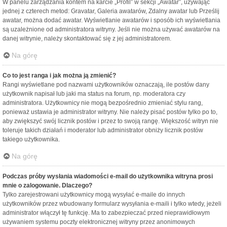
W panelu zarządzania kontem na karcie „Profil” w sekcji „Awatar”, używając
jednej z czterech metod: Gravatar, Galeria awatarów, Zdalny awatar lub Prześlij
awatar, można dodać awatar. Wyświetlanie awatarów i sposób ich wyświetlania
są uzależnione od administratora witryny. Jeśli nie można używać awatarów na
danej witrynie, należy skontaktować się z jej administratorem.
Na górę
Co to jest ranga i jak można ją zmienić?
Rangi wyświetlane pod nazwami użytkowników oznaczają, ile postów dany
użytkownik napisał lub jaki ma status na forum, np. moderatora czy
administratora. Użytkownicy nie mogą bezpośrednio zmieniać stylu rang,
ponieważ ustawia je administrator witryny. Nie należy pisać postów tylko po to,
aby zwiększyć swój licznik postów i przez to swoją rangę. Większość witryn nie
toleruje takich działań i moderator lub administrator obniży licznik postów
takiego użytkownika.
Na górę
Podczas próby wysłania wiadomości e-mail do użytkownika witryna prosi
mnie o zalogowanie. Dlaczego?
Tylko zarejestrowani użytkownicy mogą wysyłać e-maile do innych
użytkowników przez wbudowany formularz wysyłania e-maili i tylko wtedy, jeżeli
administrator włączył tę funkcję. Ma to zabezpieczać przed nieprawidłowym
używaniem systemu poczty elektronicznej witryny przez anonimowych