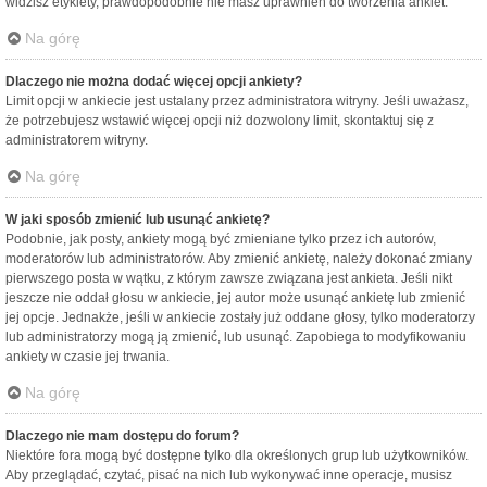
widzisz etykiety, prawdopodobnie nie masz uprawnień do tworzenia ankiet.
Na górę
Dlaczego nie można dodać więcej opcji ankiety?
Limit opcji w ankiecie jest ustalany przez administratora witryny. Jeśli uważasz,
że potrzebujesz wstawić więcej opcji niż dozwolony limit, skontaktuj się z
administratorem witryny.
Na górę
W jaki sposób zmienić lub usunąć ankietę?
Podobnie, jak posty, ankiety mogą być zmieniane tylko przez ich autorów,
moderatorów lub administratorów. Aby zmienić ankietę, należy dokonać zmiany
pierwszego posta w wątku, z którym zawsze związana jest ankieta. Jeśli nikt
jeszcze nie oddał głosu w ankiecie, jej autor może usunąć ankietę lub zmienić
jej opcje. Jednakże, jeśli w ankiecie zostały już oddane głosy, tylko moderatorzy
lub administratorzy mogą ją zmienić, lub usunąć. Zapobiega to modyfikowaniu
ankiety w czasie jej trwania.
Na górę
Dlaczego nie mam dostępu do forum?
Niektóre fora mogą być dostępne tylko dla określonych grup lub użytkowników.
Aby przeglądać, czytać, pisać na nich lub wykonywać inne operacje, musisz