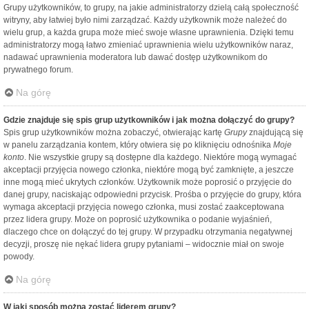
Grupy użytkowników, to grupy, na jakie administratorzy dzielą całą społeczność
witryny, aby łatwiej było nimi zarządzać. Każdy użytkownik może należeć do
wielu grup, a każda grupa może mieć swoje własne uprawnienia. Dzięki temu
administratorzy mogą łatwo zmieniać uprawnienia wielu użytkowników naraz,
nadawać uprawnienia moderatora lub dawać dostęp użytkownikom do
prywatnego forum.
Na górę
Gdzie znajduje się spis grup użytkowników i jak można dołączyć do grupy?
Spis grup użytkowników można zobaczyć, otwierając kartę
Grupy
znajdującą się
w panelu zarządzania kontem, który otwiera się po kliknięciu odnośnika
Moje
konto
. Nie wszystkie grupy są dostępne dla każdego. Niektóre mogą wymagać
akceptacji przyjęcia nowego członka, niektóre mogą być zamknięte, a jeszcze
inne mogą mieć ukrytych członków. Użytkownik może poprosić o przyjęcie do
danej grupy, naciskając odpowiedni przycisk. Prośba o przyjęcie do grupy, która
wymaga akceptacji przyjęcia nowego członka, musi zostać zaakceptowana
przez lidera grupy. Może on poprosić użytkownika o podanie wyjaśnień,
dlaczego chce on dołączyć do tej grupy. W przypadku otrzymania negatywnej
decyzji, proszę nie nękać lidera grupy pytaniami – widocznie miał on swoje
powody.
Na górę
W jaki sposób można zostać liderem grupy?