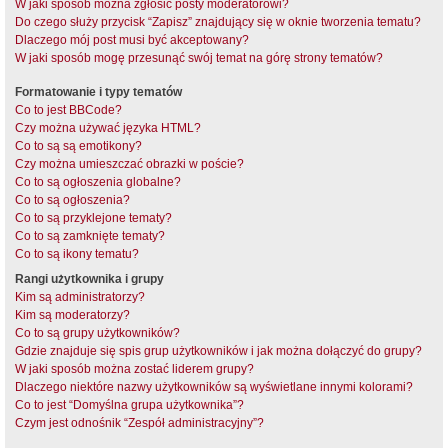
W jaki sposób można zgłosić posty moderatorowi?
Do czego służy przycisk “Zapisz” znajdujący się w oknie tworzenia tematu?
Dlaczego mój post musi być akceptowany?
W jaki sposób mogę przesunąć swój temat na górę strony tematów?
Formatowanie i typy tematów
Co to jest BBCode?
Czy można używać języka HTML?
Co to są są emotikony?
Czy można umieszczać obrazki w poście?
Co to są ogłoszenia globalne?
Co to są ogłoszenia?
Co to są przyklejone tematy?
Co to są zamknięte tematy?
Co to są ikony tematu?
Rangi użytkownika i grupy
Kim są administratorzy?
Kim są moderatorzy?
Co to są grupy użytkowników?
Gdzie znajduje się spis grup użytkowników i jak można dołączyć do grupy?
W jaki sposób można zostać liderem grupy?
Dlaczego niektóre nazwy użytkowników są wyświetlane innymi kolorami?
Co to jest “Domyślna grupa użytkownika”?
Czym jest odnośnik “Zespół administracyjny”?