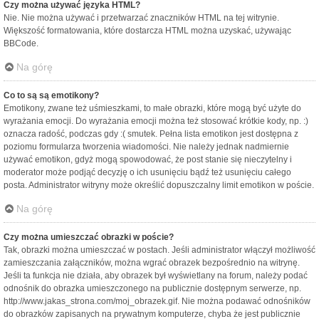
Czy można używać języka HTML?
Nie. Nie można używać i przetwarzać znaczników HTML na tej witrynie.
Większość formatowania, które dostarcza HTML można uzyskać, używając
BBCode.
Na górę
Co to są są emotikony?
Emotikony, zwane też uśmieszkami, to małe obrazki, które mogą być użyte do
wyrażania emocji. Do wyrażania emocji można też stosować krótkie kody, np. :)
oznacza radość, podczas gdy :( smutek. Pełna lista emotikon jest dostępna z
poziomu formularza tworzenia wiadomości. Nie należy jednak nadmiernie
używać emotikon, gdyż mogą spowodować, że post stanie się nieczytelny i
moderator może podjąć decyzję o ich usunięciu bądź też usunięciu całego
posta. Administrator witryny może określić dopuszczalny limit emotikon w poście.
Na górę
Czy można umieszczać obrazki w poście?
Tak, obrazki można umieszczać w postach. Jeśli administrator włączył możliwość
zamieszczania załączników, można wgrać obrazek bezpośrednio na witrynę.
Jeśli ta funkcja nie działa, aby obrazek był wyświetlany na forum, należy podać
odnośnik do obrazka umieszczonego na publicznie dostępnym serwerze, np.
http://www.jakas_strona.com/moj_obrazek.gif. Nie można podawać odnośników
do obrazków zapisanych na prywatnym komputerze, chyba że jest publicznie