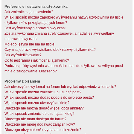
Preferencje i ustawienia użytkownika
Jak zmienić moje ustawienia?
W jaki sposób można zapobiec wyświetlaniu nazwy użytkownika na liście
użytkowników przeglądających forum?
Jest wyświetlany nieprawidłowy czas!
Została wykonana zmiana strefy czasowej, a nadal jest wyświetlany
nieprawidłowy czas!
Mojego języka nie ma na liście!
Czym są obrazki wyświetlane obok nazwy użytkownika?
Jak wyświetlić awatar?
Co to jest ranga i jak można ją zmienić?
Podczas próby wysłania wiadomości e-mail do użytkownika witryna prosi
mnie o zalogowanie. Dlaczego?
Problemy z pisaniem
Jak utworzyć nowy temat na forum lub wysłać odpowiedź w temacie?
W jaki sposób można zmienić lub usunąć post?
W jaki sposób można dodać podpis do swojego posta?
W jaki sposób można utworzyć ankietę?
Dlaczego nie można dodać więcej opcji ankiety?
W jaki sposób zmienić lub usunąć ankietę?
Dlaczego nie mam dostępu do forum?
Dlaczego nie mogę dodawać załączników?
Dlaczego otrzymałem/otrzymałam ostrzeżenie?