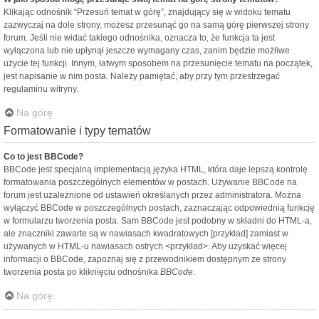
Klikając odnośnik “Przesuń temat w górę”, znajdujący się w widoku tematu
zazwyczaj na dole strony, możesz przesunąć go na samą górę pierwszej strony
forum. Jeśli nie widać takiego odnośnika, oznacza to, że funkcja ta jest
wyłączona lub nie upłynął jeszcze wymagany czas, zanim będzie możliwe
użycie tej funkcji. Innym, łatwym sposobem na przesunięcie tematu na początek,
jest napisanie w nim posta. Należy pamiętać, aby przy tym przestrzegać
regulaminu witryny.
Na górę
Formatowanie i typy tematów
Co to jest BBCode?
BBCode jest specjalną implementacją języka HTML, która daje lepszą kontrolę
formatowania poszczególnych elementów w postach. Używanie BBCode na
forum jest uzależnione od ustawień określanych przez administratora. Można
wyłączyć BBCode w poszczególnych postach, zaznaczając odpowiednią funkcję
w formularzu tworzenia posta. Sam BBCode jest podobny w składni do HTML-a,
ale znaczniki zawarte są w nawiasach kwadratowych [przykład] zamiast w
używanych w HTML-u nawiasach ostrych <przykład>. Aby uzyskać więcej
informacji o BBCode, zapoznaj się z przewodnikiem dostępnym ze strony
tworzenia posta po kliknięciu odnośnika
BBCode
.
Na górę