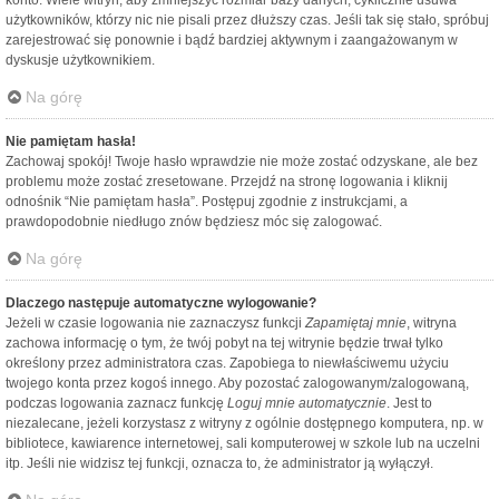
konto. Wiele witryn, aby zmniejszyć rozmiar bazy danych, cyklicznie usuwa
użytkowników, którzy nic nie pisali przez dłuższy czas. Jeśli tak się stało, spróbuj
zarejestrować się ponownie i bądź bardziej aktywnym i zaangażowanym w
dyskusje użytkownikiem.
Na górę
Nie pamiętam hasła!
Zachowaj spokój! Twoje hasło wprawdzie nie może zostać odzyskane, ale bez
problemu może zostać zresetowane. Przejdź na stronę logowania i kliknij
odnośnik “Nie pamiętam hasła”. Postępuj zgodnie z instrukcjami, a
prawdopodobnie niedługo znów będziesz móc się zalogować.
Na górę
Dlaczego następuje automatyczne wylogowanie?
Jeżeli w czasie logowania nie zaznaczysz funkcji
Zapamiętaj mnie
, witryna
zachowa informację o tym, że twój pobyt na tej witrynie będzie trwał tylko
określony przez administratora czas. Zapobiega to niewłaściwemu użyciu
twojego konta przez kogoś innego. Aby pozostać zalogowanym/zalogowaną,
podczas logowania zaznacz funkcję
Loguj mnie automatycznie
. Jest to
niezalecane, jeżeli korzystasz z witryny z ogólnie dostępnego komputera, np. w
bibliotece, kawiarence internetowej, sali komputerowej w szkole lub na uczelni
itp. Jeśli nie widzisz tej funkcji, oznacza to, że administrator ją wyłączył.