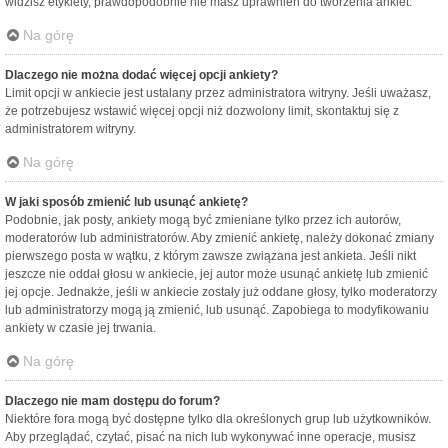
widzisz etykiety, prawdopodobnie nie masz uprawnień do tworzenia ankiet.
Na górę
Dlaczego nie można dodać więcej opcji ankiety?
Limit opcji w ankiecie jest ustalany przez administratora witryny. Jeśli uważasz,
że potrzebujesz wstawić więcej opcji niż dozwolony limit, skontaktuj się z
administratorem witryny.
Na górę
W jaki sposób zmienić lub usunąć ankietę?
Podobnie, jak posty, ankiety mogą być zmieniane tylko przez ich autorów,
moderatorów lub administratorów. Aby zmienić ankietę, należy dokonać zmiany
pierwszego posta w wątku, z którym zawsze związana jest ankieta. Jeśli nikt
jeszcze nie oddał głosu w ankiecie, jej autor może usunąć ankietę lub zmienić
jej opcje. Jednakże, jeśli w ankiecie zostały już oddane głosy, tylko moderatorzy
lub administratorzy mogą ją zmienić, lub usunąć. Zapobiega to modyfikowaniu
ankiety w czasie jej trwania.
Na górę
Dlaczego nie mam dostępu do forum?
Niektóre fora mogą być dostępne tylko dla określonych grup lub użytkowników.
Aby przeglądać, czytać, pisać na nich lub wykonywać inne operacje, musisz