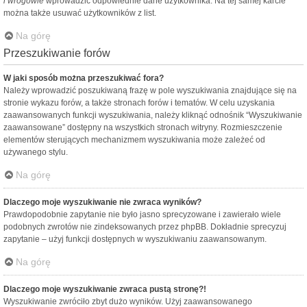
i wrogowie
wprowadzić odpowiednie dane użytkownika. Na tej samej karcie
można także usuwać użytkowników z list.
Na górę
Przeszukiwanie forów
W jaki sposób można przeszukiwać fora?
Należy wprowadzić poszukiwaną frazę w pole wyszukiwania znajdujące się na
stronie wykazu forów, a także stronach forów i tematów. W celu uzyskania
zaawansowanych funkcji wyszukiwania, należy kliknąć odnośnik “Wyszukiwanie
zaawansowane” dostępny na wszystkich stronach witryny. Rozmieszczenie
elementów sterujących mechanizmem wyszukiwania może zależeć od
używanego stylu.
Na górę
Dlaczego moje wyszukiwanie nie zwraca wyników?
Prawdopodobnie zapytanie nie było jasno sprecyzowane i zawierało wiele
podobnych zwrotów nie zindeksowanych przez phpBB. Dokładnie sprecyzuj
zapytanie – użyj funkcji dostępnych w wyszukiwaniu zaawansowanym.
Na górę
Dlaczego moje wyszukiwanie zwraca pustą stronę?!
Wyszukiwanie zwróciło zbyt dużo wyników. Użyj zaawansowanego