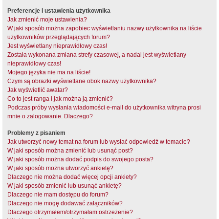
Preferencje i ustawienia użytkownika
Jak zmienić moje ustawienia?
W jaki sposób można zapobiec wyświetlaniu nazwy użytkownika na liście
użytkowników przeglądających forum?
Jest wyświetlany nieprawidłowy czas!
Została wykonana zmiana strefy czasowej, a nadal jest wyświetlany
nieprawidłowy czas!
Mojego języka nie ma na liście!
Czym są obrazki wyświetlane obok nazwy użytkownika?
Jak wyświetlić awatar?
Co to jest ranga i jak można ją zmienić?
Podczas próby wysłania wiadomości e-mail do użytkownika witryna prosi
mnie o zalogowanie. Dlaczego?
Problemy z pisaniem
Jak utworzyć nowy temat na forum lub wysłać odpowiedź w temacie?
W jaki sposób można zmienić lub usunąć post?
W jaki sposób można dodać podpis do swojego posta?
W jaki sposób można utworzyć ankietę?
Dlaczego nie można dodać więcej opcji ankiety?
W jaki sposób zmienić lub usunąć ankietę?
Dlaczego nie mam dostępu do forum?
Dlaczego nie mogę dodawać załączników?
Dlaczego otrzymałem/otrzymałam ostrzeżenie?