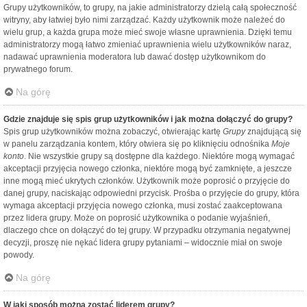
Grupy użytkowników, to grupy, na jakie administratorzy dzielą całą społeczność
witryny, aby łatwiej było nimi zarządzać. Każdy użytkownik może należeć do
wielu grup, a każda grupa może mieć swoje własne uprawnienia. Dzięki temu
administratorzy mogą łatwo zmieniać uprawnienia wielu użytkowników naraz,
nadawać uprawnienia moderatora lub dawać dostęp użytkownikom do
prywatnego forum.
Na górę
Gdzie znajduje się spis grup użytkowników i jak można dołączyć do grupy?
Spis grup użytkowników można zobaczyć, otwierając kartę
Grupy
znajdującą się
w panelu zarządzania kontem, który otwiera się po kliknięciu odnośnika
Moje
konto
. Nie wszystkie grupy są dostępne dla każdego. Niektóre mogą wymagać
akceptacji przyjęcia nowego członka, niektóre mogą być zamknięte, a jeszcze
inne mogą mieć ukrytych członków. Użytkownik może poprosić o przyjęcie do
danej grupy, naciskając odpowiedni przycisk. Prośba o przyjęcie do grupy, która
wymaga akceptacji przyjęcia nowego członka, musi zostać zaakceptowana
przez lidera grupy. Może on poprosić użytkownika o podanie wyjaśnień,
dlaczego chce on dołączyć do tej grupy. W przypadku otrzymania negatywnej
decyzji, proszę nie nękać lidera grupy pytaniami – widocznie miał on swoje
powody.
Na górę
W jaki sposób można zostać liderem grupy?