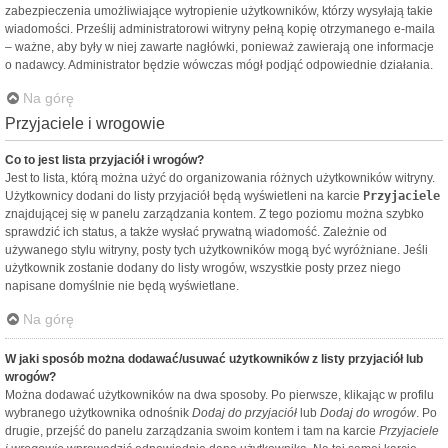
zabezpieczenia umożliwiające wytropienie użytkowników, którzy wysyłają takie
wiadomości. Prześlij administratorowi witryny pełną kopię otrzymanego e-maila
– ważne, aby były w niej zawarte nagłówki, ponieważ zawierają one informacje
o nadawcy. Administrator będzie wówczas mógł podjąć odpowiednie działania.
Na górę
Przyjaciele i wrogowie
Co to jest lista przyjaciół i wrogów?
Jest to lista, którą można użyć do organizowania różnych użytkowników witryny.
Użytkownicy dodani do listy przyjaciół będą wyświetleni na karcie
Przyjaciele
znajdującej się w panelu zarządzania kontem. Z tego poziomu można szybko
sprawdzić ich status, a także wysłać prywatną wiadomość. Zależnie od
używanego stylu witryny, posty tych użytkowników mogą być wyróżniane. Jeśli
użytkownik zostanie dodany do listy wrogów, wszystkie posty przez niego
napisane domyślnie nie będą wyświetlane.
Na górę
W jaki sposób można dodawać/usuwać użytkowników z listy przyjaciół lub
wrogów?
Można dodawać użytkowników na dwa sposoby. Po pierwsze, klikając w profilu
wybranego użytkownika odnośnik
Dodaj do przyjaciół
lub
Dodaj do wrogów
. Po
drugie, przejść do panelu zarządzania swoim kontem i tam na karcie
Przyjaciele