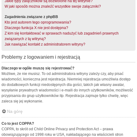
Jakie typy załączników są dozwolone na tej witrynie?
W jaki sposób można znaleźć wszystkie swoje załączniki?
Zagadnienia związane z phpBB
Kto jest autorem tego oprogramowania?
Dlaczego funkcja X nie jest dostępna?
Z kim się kontaktować w sprawach nadużyć lub zagadnień prawnych
związanych z tą witryną?
Jak nawiązać kontakt z administratorem witryny?
Problemy z logowaniem i rejestracją
Dlaczego w ogóle muszę się rejestrować?
Możliwe, że nie musisz. To od administratora witryny zależy czy, aby pisać
wiadomości, konieczna jest rejestracja. Niemniej rejestracja umożliwia dostęp
do dodatkowych funkcji niedostępnych dla gości, takich jak własny awatar,
wysyłanie prywatnych wiadomości i e-maili do innych użytkowników, możliwość
przypisania do grup użytkowników itp. Rejestracja zajmuje tylko chwilę, więc
zaleca się jej wykonanie.
Na górę
Co to jest COPPA?
COPPA, to skrót od Child Online Privacy and Protection Act – prawa
obowiązującego od 1998 roku w USA, nakładającego na właścicieli stron