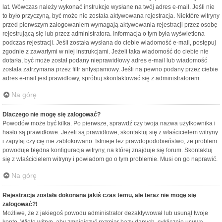
lat. Wówczas należy wykonać instrukcje wysłane na twój adres e-mail. Jeśli nie
to było przyczyną, być może nie została aktywowana rejestracja. Niektóre witryny
przed pierwszym zalogowaniem wymagają aktywowania rejestracji przez osobę
rejestrującą się lub przez administratora. Informacja o tym była wyświetlona
podczas rejestracji. Jeśli została wysłana do ciebie wiadomość e-mail, postępuj
zgodnie z zawartymi w niej instrukcjami. Jeżeli taka wiadomość do ciebie nie
dotarła, być może został podany nieprawidłowy adres e-mail lub wiadomość
została zatrzymana przez filtr antyspamowy. Jeśli na pewno podany przez ciebie
adres e-mail jest prawidłowy, spróbuj skontaktować się z administratorem.
Na górę
Dlaczego nie mogę się zalogować?
Powodów może być kilka. Po pierwsze, sprawdź czy twoja nazwa użytkownika i
hasło są prawidłowe. Jeżeli są prawidłowe, skontaktuj się z właścicielem witryny
i zapytaj czy cię nie zablokowano. Istnieje też prawdopodobieństwo, że problem
powoduje błędna konfiguracja witryny, na której znajduje się forum. Skontaktuj
się z właścicielem witryny i powiadom go o tym problemie. Musi on go naprawić.
Na górę
Rejestracja została dokonana jakiś czas temu, ale teraz nie mogę się
zalogować?!
Możliwe, że z jakiegoś powodu administrator dezaktywował lub usunął twoje