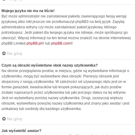
Mojego języka nie ma na liście!
Być może administrator nie zainstalował pakietu zawierającego twoją wersję
językową albo nikt jeszcze nie przetłumaczył phpBB3 na twój język. Zapytaj
administratora witryny czy może zainstalować pakiet językowy, którego
potrzebujesz. Jeśli pakiet dla twojego języka nie istnieje, może spróbujesz go
utworzyć. Więcej informacji na ten temat można znaleźć na stronie internetowej
phpBB Limited
phpBB.pl
® lub
phpBB.com
®
Na górę
Czym są obrazki wyświetlane obok nazwy użytkownika?
Na stronie przeglądania postów, w miejscu, gdzie są wyświetlane informacje o
użytkowniku, mogą być wyświetlane dwa obrazki. Pierwszy obrazek jest
skojarzony z rangą użytkownika. W zależności od używanego stylu jest on w
formie gwiazdek, kwadracików lub kropek pokazujących, jak dużo postów
zostało napisanych przez użytkownika lub jaki jest jego status na tej witrynie.
Jest on wyświetlany poniżej nazwy użytkownika. Drugi, zazwyczaj większy
obrazek, wyświetlany powyżej nazwy użytkownika jest znany jako awatar i jest
unikatowy lub osobisty dla każdego użytkownika.
Na górę
Jak wyświetlić awatar?