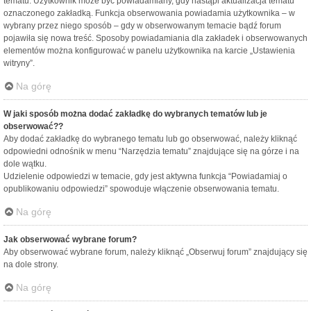
tematu. Użytkownik może być powiadamiany, gdy nastąpi aktualizacja tematu
oznaczonego zakładką. Funkcja obserwowania powiadamia użytkownika – w
wybrany przez niego sposób – gdy w obserwowanym temacie bądź forum
pojawiła się nowa treść. Sposoby powiadamiania dla zakładek i obserwowanych
elementów można konfigurować w panelu użytkownika na karcie „Ustawienia
witryny”.
Na górę
W jaki sposób można dodać zakładkę do wybranych tematów lub je
obserwować??
Aby dodać zakładkę do wybranego tematu lub go obserwować, należy kliknąć
odpowiedni odnośnik w menu “Narzędzia tematu” znajdujące się na górze i na
dole wątku.
Udzielenie odpowiedzi w temacie, gdy jest aktywna funkcja “Powiadamiaj o
opublikowaniu odpowiedzi” spowoduje włączenie obserwowania tematu.
Na górę
Jak obserwować wybrane forum?
Aby obserwować wybrane forum, należy kliknąć „Obserwuj forum” znajdujący się
na dole strony.
Na górę