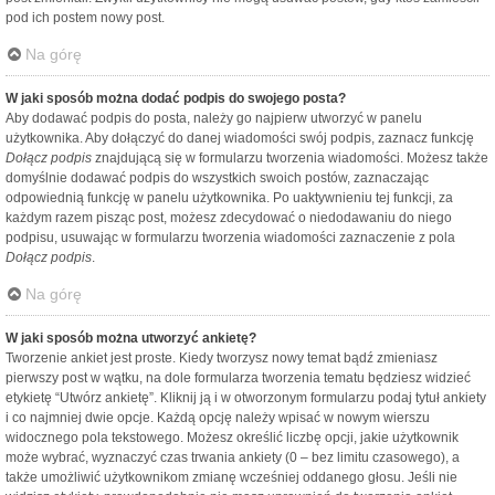
pod ich postem nowy post.
Na górę
W jaki sposób można dodać podpis do swojego posta?
Aby dodawać podpis do posta, należy go najpierw utworzyć w panelu
użytkownika. Aby dołączyć do danej wiadomości swój podpis, zaznacz funkcję
Dołącz podpis
znajdującą się w formularzu tworzenia wiadomości. Możesz także
domyślnie dodawać podpis do wszystkich swoich postów, zaznaczając
odpowiednią funkcję w panelu użytkownika. Po uaktywnieniu tej funkcji, za
każdym razem pisząc post, możesz zdecydować o niedodawaniu do niego
podpisu, usuwając w formularzu tworzenia wiadomości zaznaczenie z pola
Dołącz podpis
.
Na górę
W jaki sposób można utworzyć ankietę?
Tworzenie ankiet jest proste. Kiedy tworzysz nowy temat bądź zmieniasz
pierwszy post w wątku, na dole formularza tworzenia tematu będziesz widzieć
etykietę “Utwórz ankietę”. Kliknij ją i w otworzonym formularzu podaj tytuł ankiety
i co najmniej dwie opcje. Każdą opcję należy wpisać w nowym wierszu
widocznego pola tekstowego. Możesz określić liczbę opcji, jakie użytkownik
może wybrać, wyznaczyć czas trwania ankiety (0 – bez limitu czasowego), a
także umożliwić użytkownikom zmianę wcześniej oddanego głosu. Jeśli nie