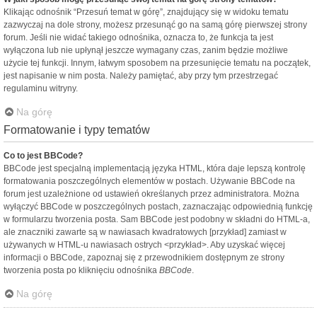
Klikając odnośnik “Przesuń temat w górę”, znajdujący się w widoku tematu
zazwyczaj na dole strony, możesz przesunąć go na samą górę pierwszej strony
forum. Jeśli nie widać takiego odnośnika, oznacza to, że funkcja ta jest
wyłączona lub nie upłynął jeszcze wymagany czas, zanim będzie możliwe
użycie tej funkcji. Innym, łatwym sposobem na przesunięcie tematu na początek,
jest napisanie w nim posta. Należy pamiętać, aby przy tym przestrzegać
regulaminu witryny.
Na górę
Formatowanie i typy tematów
Co to jest BBCode?
BBCode jest specjalną implementacją języka HTML, która daje lepszą kontrolę
formatowania poszczególnych elementów w postach. Używanie BBCode na
forum jest uzależnione od ustawień określanych przez administratora. Można
wyłączyć BBCode w poszczególnych postach, zaznaczając odpowiednią funkcję
w formularzu tworzenia posta. Sam BBCode jest podobny w składni do HTML-a,
ale znaczniki zawarte są w nawiasach kwadratowych [przykład] zamiast w
używanych w HTML-u nawiasach ostrych <przykład>. Aby uzyskać więcej
informacji o BBCode, zapoznaj się z przewodnikiem dostępnym ze strony
tworzenia posta po kliknięciu odnośnika
BBCode
.
Na górę