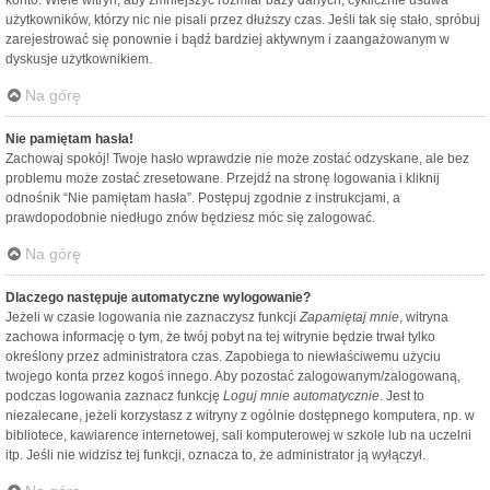
konto. Wiele witryn, aby zmniejszyć rozmiar bazy danych, cyklicznie usuwa
użytkowników, którzy nic nie pisali przez dłuższy czas. Jeśli tak się stało, spróbuj
zarejestrować się ponownie i bądź bardziej aktywnym i zaangażowanym w
dyskusje użytkownikiem.
Na górę
Nie pamiętam hasła!
Zachowaj spokój! Twoje hasło wprawdzie nie może zostać odzyskane, ale bez
problemu może zostać zresetowane. Przejdź na stronę logowania i kliknij
odnośnik “Nie pamiętam hasła”. Postępuj zgodnie z instrukcjami, a
prawdopodobnie niedługo znów będziesz móc się zalogować.
Na górę
Dlaczego następuje automatyczne wylogowanie?
Jeżeli w czasie logowania nie zaznaczysz funkcji
Zapamiętaj mnie
, witryna
zachowa informację o tym, że twój pobyt na tej witrynie będzie trwał tylko
określony przez administratora czas. Zapobiega to niewłaściwemu użyciu
twojego konta przez kogoś innego. Aby pozostać zalogowanym/zalogowaną,
podczas logowania zaznacz funkcję
Loguj mnie automatycznie
. Jest to
niezalecane, jeżeli korzystasz z witryny z ogólnie dostępnego komputera, np. w
bibliotece, kawiarence internetowej, sali komputerowej w szkole lub na uczelni
itp. Jeśli nie widzisz tej funkcji, oznacza to, że administrator ją wyłączył.