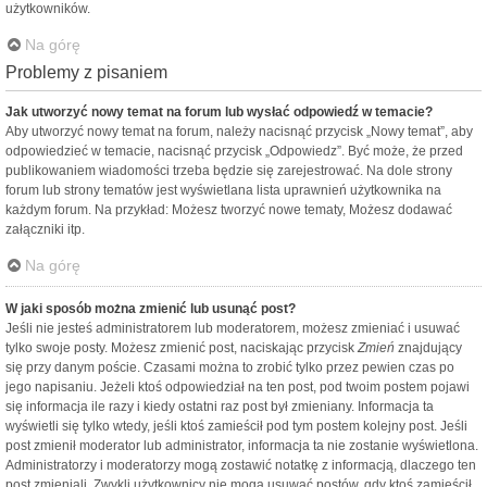
użytkowników.
Na górę
Problemy z pisaniem
Jak utworzyć nowy temat na forum lub wysłać odpowiedź w temacie?
Aby utworzyć nowy temat na forum, należy nacisnąć przycisk „Nowy temat”, aby
odpowiedzieć w temacie, nacisnąć przycisk „Odpowiedz”. Być może, że przed
publikowaniem wiadomości trzeba będzie się zarejestrować. Na dole strony
forum lub strony tematów jest wyświetlana lista uprawnień użytkownika na
każdym forum. Na przykład: Możesz tworzyć nowe tematy, Możesz dodawać
załączniki itp.
Na górę
W jaki sposób można zmienić lub usunąć post?
Jeśli nie jesteś administratorem lub moderatorem, możesz zmieniać i usuwać
tylko swoje posty. Możesz zmienić post, naciskając przycisk
Zmień
znajdujący
się przy danym poście. Czasami można to zrobić tylko przez pewien czas po
jego napisaniu. Jeżeli ktoś odpowiedział na ten post, pod twoim postem pojawi
się informacja ile razy i kiedy ostatni raz post był zmieniany. Informacja ta
wyświetli się tylko wtedy, jeśli ktoś zamieścił pod tym postem kolejny post. Jeśli
post zmienił moderator lub administrator, informacja ta nie zostanie wyświetlona.
Administratorzy i moderatorzy mogą zostawić notatkę z informacją, dlaczego ten
post zmieniali. Zwykli użytkownicy nie mogą usuwać postów, gdy ktoś zamieścił