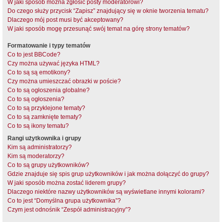
W jaki sposób można zgłosić posty moderatorowi?
Do czego służy przycisk “Zapisz” znajdujący się w oknie tworzenia tematu?
Dlaczego mój post musi być akceptowany?
W jaki sposób mogę przesunąć swój temat na górę strony tematów?
Formatowanie i typy tematów
Co to jest BBCode?
Czy można używać języka HTML?
Co to są są emotikony?
Czy można umieszczać obrazki w poście?
Co to są ogłoszenia globalne?
Co to są ogłoszenia?
Co to są przyklejone tematy?
Co to są zamknięte tematy?
Co to są ikony tematu?
Rangi użytkownika i grupy
Kim są administratorzy?
Kim są moderatorzy?
Co to są grupy użytkowników?
Gdzie znajduje się spis grup użytkowników i jak można dołączyć do grupy?
W jaki sposób można zostać liderem grupy?
Dlaczego niektóre nazwy użytkowników są wyświetlane innymi kolorami?
Co to jest “Domyślna grupa użytkownika”?
Czym jest odnośnik “Zespół administracyjny”?