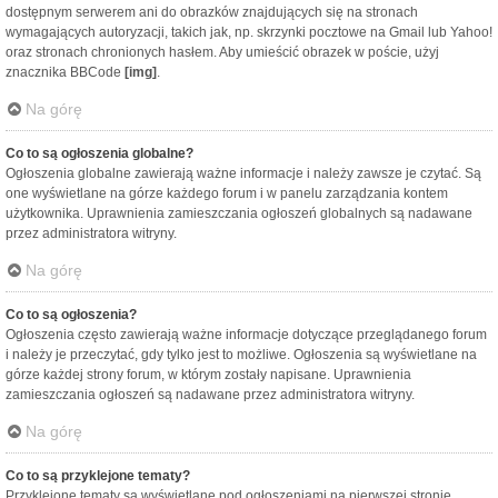
dostępnym serwerem ani do obrazków znajdujących się na stronach
wymagających autoryzacji, takich jak, np. skrzynki pocztowe na Gmail lub Yahoo!
oraz stronach chronionych hasłem. Aby umieścić obrazek w poście, użyj
znacznika BBCode
[img]
.
Na górę
Co to są ogłoszenia globalne?
Ogłoszenia globalne zawierają ważne informacje i należy zawsze je czytać. Są
one wyświetlane na górze każdego forum i w panelu zarządzania kontem
użytkownika. Uprawnienia zamieszczania ogłoszeń globalnych są nadawane
przez administratora witryny.
Na górę
Co to są ogłoszenia?
Ogłoszenia często zawierają ważne informacje dotyczące przeglądanego forum
i należy je przeczytać, gdy tylko jest to możliwe. Ogłoszenia są wyświetlane na
górze każdej strony forum, w którym zostały napisane. Uprawnienia
zamieszczania ogłoszeń są nadawane przez administratora witryny.
Na górę
Co to są przyklejone tematy?
Przyklejone tematy są wyświetlane pod ogłoszeniami na pierwszej stronie