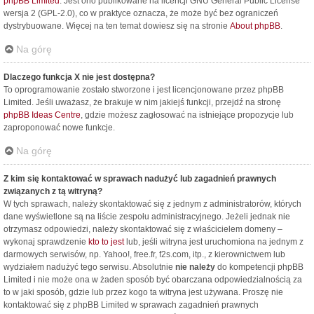
phpBB Limited
. Jest ono publikowane na licencji GNU General Public License
wersja 2 (GPL-2.0), co w praktyce oznacza, że może być bez ograniczeń
dystrybuowane. Więcej na ten temat dowiesz się na stronie
About phpBB
.
Na górę
Dlaczego funkcja X nie jest dostępna?
To oprogramowanie zostało stworzone i jest licencjonowane przez phpBB
Limited. Jeśli uważasz, że brakuje w nim jakiejś funkcji, przejdź na stronę
phpBB Ideas Centre
, gdzie możesz zagłosować na istniejące propozycje lub
zaproponować nowe funkcje.
Na górę
Z kim się kontaktować w sprawach nadużyć lub zagadnień prawnych
związanych z tą witryną?
W tych sprawach, należy skontaktować się z jednym z administratorów, których
dane wyświetlone są na liście zespołu administracyjnego. Jeżeli jednak nie
otrzymasz odpowiedzi, należy skontaktować się z właścicielem domeny –
wykonaj sprawdzenie
kto to jest
lub, jeśli witryna jest uruchomiona na jednym z
darmowych serwisów, np. Yahoo!, free.fr, f2s.com, itp., z kierownictwem lub
wydziałem nadużyć tego serwisu. Absolutnie
nie należy
do kompetencji phpBB
Limited i nie może ona w żaden sposób być obarczana odpowiedzialnością za
to w jaki sposób, gdzie lub przez kogo ta witryna jest używana. Proszę nie
kontaktować się z phpBB Limited w sprawach zagadnień prawnych