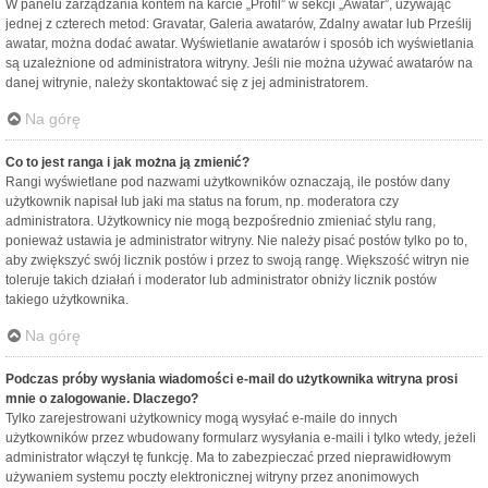
W panelu zarządzania kontem na karcie „Profil” w sekcji „Awatar”, używając
jednej z czterech metod: Gravatar, Galeria awatarów, Zdalny awatar lub Prześlij
awatar, można dodać awatar. Wyświetlanie awatarów i sposób ich wyświetlania
są uzależnione od administratora witryny. Jeśli nie można używać awatarów na
danej witrynie, należy skontaktować się z jej administratorem.
Na górę
Co to jest ranga i jak można ją zmienić?
Rangi wyświetlane pod nazwami użytkowników oznaczają, ile postów dany
użytkownik napisał lub jaki ma status na forum, np. moderatora czy
administratora. Użytkownicy nie mogą bezpośrednio zmieniać stylu rang,
ponieważ ustawia je administrator witryny. Nie należy pisać postów tylko po to,
aby zwiększyć swój licznik postów i przez to swoją rangę. Większość witryn nie
toleruje takich działań i moderator lub administrator obniży licznik postów
takiego użytkownika.
Na górę
Podczas próby wysłania wiadomości e-mail do użytkownika witryna prosi
mnie o zalogowanie. Dlaczego?
Tylko zarejestrowani użytkownicy mogą wysyłać e-maile do innych
użytkowników przez wbudowany formularz wysyłania e-maili i tylko wtedy, jeżeli
administrator włączył tę funkcję. Ma to zabezpieczać przed nieprawidłowym
używaniem systemu poczty elektronicznej witryny przez anonimowych