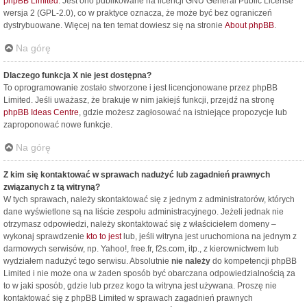
phpBB Limited
. Jest ono publikowane na licencji GNU General Public License
wersja 2 (GPL-2.0), co w praktyce oznacza, że może być bez ograniczeń
dystrybuowane. Więcej na ten temat dowiesz się na stronie
About phpBB
.
Na górę
Dlaczego funkcja X nie jest dostępna?
To oprogramowanie zostało stworzone i jest licencjonowane przez phpBB
Limited. Jeśli uważasz, że brakuje w nim jakiejś funkcji, przejdź na stronę
phpBB Ideas Centre
, gdzie możesz zagłosować na istniejące propozycje lub
zaproponować nowe funkcje.
Na górę
Z kim się kontaktować w sprawach nadużyć lub zagadnień prawnych
związanych z tą witryną?
W tych sprawach, należy skontaktować się z jednym z administratorów, których
dane wyświetlone są na liście zespołu administracyjnego. Jeżeli jednak nie
otrzymasz odpowiedzi, należy skontaktować się z właścicielem domeny –
wykonaj sprawdzenie
kto to jest
lub, jeśli witryna jest uruchomiona na jednym z
darmowych serwisów, np. Yahoo!, free.fr, f2s.com, itp., z kierownictwem lub
wydziałem nadużyć tego serwisu. Absolutnie
nie należy
do kompetencji phpBB
Limited i nie może ona w żaden sposób być obarczana odpowiedzialnością za
to w jaki sposób, gdzie lub przez kogo ta witryna jest używana. Proszę nie
kontaktować się z phpBB Limited w sprawach zagadnień prawnych