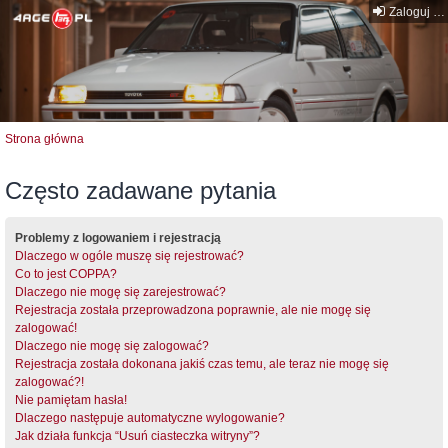
Zaloguj się
Strona główna
Często zadawane pytania
Problemy z logowaniem i rejestracją
Dlaczego w ogóle muszę się rejestrować?
Co to jest COPPA?
Dlaczego nie mogę się zarejestrować?
Rejestracja została przeprowadzona poprawnie, ale nie mogę się
zalogować!
Dlaczego nie mogę się zalogować?
Rejestracja została dokonana jakiś czas temu, ale teraz nie mogę się
zalogować?!
Nie pamiętam hasła!
Dlaczego następuje automatyczne wylogowanie?
Jak działa funkcja “Usuń ciasteczka witryny”?