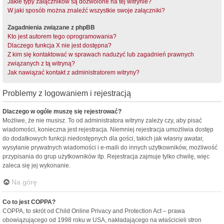
Jakie typy załączników są dozwolone na tej witrynie?
W jaki sposób można znaleźć wszystkie swoje załączniki?
Zagadnienia związane z phpBB
Kto jest autorem tego oprogramowania?
Dlaczego funkcja X nie jest dostępna?
Z kim się kontaktować w sprawach nadużyć lub zagadnień prawnych
związanych z tą witryną?
Jak nawiązać kontakt z administratorem witryny?
Problemy z logowaniem i rejestracją
Dlaczego w ogóle muszę się rejestrować?
Możliwe, że nie musisz. To od administratora witryny zależy czy, aby pisać
wiadomości, konieczna jest rejestracja. Niemniej rejestracja umożliwia dostęp
do dodatkowych funkcji niedostępnych dla gości, takich jak własny awatar,
wysyłanie prywatnych wiadomości i e-maili do innych użytkowników, możliwość
przypisania do grup użytkowników itp. Rejestracja zajmuje tylko chwilę, więc
zaleca się jej wykonanie.
Na górę
Co to jest COPPA?
COPPA, to skrót od Child Online Privacy and Protection Act – prawa
obowiązującego od 1998 roku w USA, nakładającego na właścicieli stron