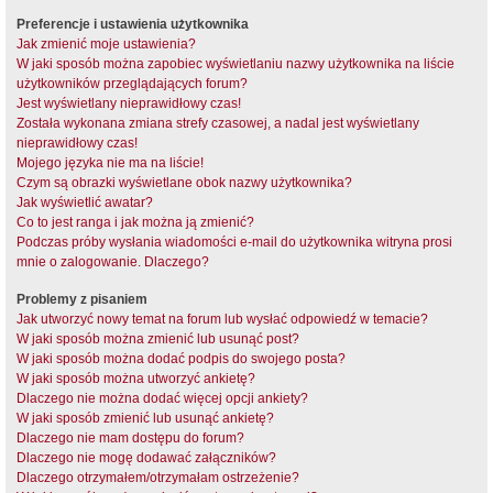
Preferencje i ustawienia użytkownika
Jak zmienić moje ustawienia?
W jaki sposób można zapobiec wyświetlaniu nazwy użytkownika na liście
użytkowników przeglądających forum?
Jest wyświetlany nieprawidłowy czas!
Została wykonana zmiana strefy czasowej, a nadal jest wyświetlany
nieprawidłowy czas!
Mojego języka nie ma na liście!
Czym są obrazki wyświetlane obok nazwy użytkownika?
Jak wyświetlić awatar?
Co to jest ranga i jak można ją zmienić?
Podczas próby wysłania wiadomości e-mail do użytkownika witryna prosi
mnie o zalogowanie. Dlaczego?
Problemy z pisaniem
Jak utworzyć nowy temat na forum lub wysłać odpowiedź w temacie?
W jaki sposób można zmienić lub usunąć post?
W jaki sposób można dodać podpis do swojego posta?
W jaki sposób można utworzyć ankietę?
Dlaczego nie można dodać więcej opcji ankiety?
W jaki sposób zmienić lub usunąć ankietę?
Dlaczego nie mam dostępu do forum?
Dlaczego nie mogę dodawać załączników?
Dlaczego otrzymałem/otrzymałam ostrzeżenie?