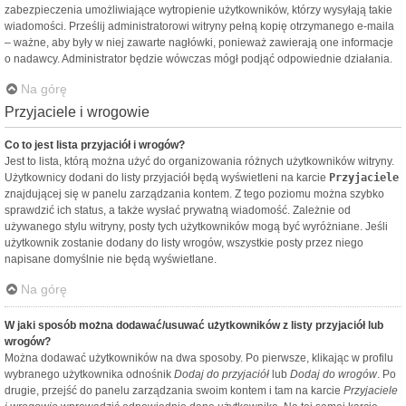
zabezpieczenia umożliwiające wytropienie użytkowników, którzy wysyłają takie
wiadomości. Prześlij administratorowi witryny pełną kopię otrzymanego e-maila
– ważne, aby były w niej zawarte nagłówki, ponieważ zawierają one informacje
o nadawcy. Administrator będzie wówczas mógł podjąć odpowiednie działania.
Na górę
Przyjaciele i wrogowie
Co to jest lista przyjaciół i wrogów?
Jest to lista, którą można użyć do organizowania różnych użytkowników witryny.
Użytkownicy dodani do listy przyjaciół będą wyświetleni na karcie
Przyjaciele
znajdującej się w panelu zarządzania kontem. Z tego poziomu można szybko
sprawdzić ich status, a także wysłać prywatną wiadomość. Zależnie od
używanego stylu witryny, posty tych użytkowników mogą być wyróżniane. Jeśli
użytkownik zostanie dodany do listy wrogów, wszystkie posty przez niego
napisane domyślnie nie będą wyświetlane.
Na górę
W jaki sposób można dodawać/usuwać użytkowników z listy przyjaciół lub
wrogów?
Można dodawać użytkowników na dwa sposoby. Po pierwsze, klikając w profilu
wybranego użytkownika odnośnik
Dodaj do przyjaciół
lub
Dodaj do wrogów
. Po
drugie, przejść do panelu zarządzania swoim kontem i tam na karcie
Przyjaciele