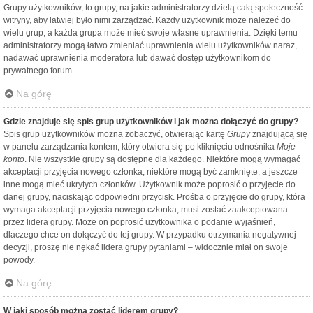
Grupy użytkowników, to grupy, na jakie administratorzy dzielą całą społeczność
witryny, aby łatwiej było nimi zarządzać. Każdy użytkownik może należeć do
wielu grup, a każda grupa może mieć swoje własne uprawnienia. Dzięki temu
administratorzy mogą łatwo zmieniać uprawnienia wielu użytkowników naraz,
nadawać uprawnienia moderatora lub dawać dostęp użytkownikom do
prywatnego forum.
Na górę
Gdzie znajduje się spis grup użytkowników i jak można dołączyć do grupy?
Spis grup użytkowników można zobaczyć, otwierając kartę
Grupy
znajdującą się
w panelu zarządzania kontem, który otwiera się po kliknięciu odnośnika
Moje
konto
. Nie wszystkie grupy są dostępne dla każdego. Niektóre mogą wymagać
akceptacji przyjęcia nowego członka, niektóre mogą być zamknięte, a jeszcze
inne mogą mieć ukrytych członków. Użytkownik może poprosić o przyjęcie do
danej grupy, naciskając odpowiedni przycisk. Prośba o przyjęcie do grupy, która
wymaga akceptacji przyjęcia nowego członka, musi zostać zaakceptowana
przez lidera grupy. Może on poprosić użytkownika o podanie wyjaśnień,
dlaczego chce on dołączyć do tej grupy. W przypadku otrzymania negatywnej
decyzji, proszę nie nękać lidera grupy pytaniami – widocznie miał on swoje
powody.
Na górę
W jaki sposób można zostać liderem grupy?