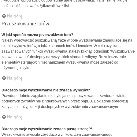
i wrogowie
wprowadzić odpowiednie dane użytkownika. Na tej samej karcie
można także usuwać użytkowników z list.
Na górę
Przeszukiwanie forów
W jaki sposób można przeszukiwać fora?
Należy wprowadzić poszukiwaną frazę w pole wyszukiwania znajdujące się na
stronie wykazu forów, a także stronach forów i tematów. W celu uzyskania
zaawansowanych funkcji wyszukiwania, należy kliknąć odnośnik “Wyszukiwanie
zaawansowane” dostępny na wszystkich stronach witryny. Rozmieszczenie
elementów sterujących mechanizmem wyszukiwania może zależeć od
używanego stylu.
Na górę
Dlaczego moje wyszukiwanie nie zwraca wyników?
Prawdopodobnie zapytanie nie było jasno sprecyzowane i zawierało wiele
podobnych zwrotów nie zindeksowanych przez phpBB. Dokładnie sprecyzuj
zapytanie – użyj funkcji dostępnych w wyszukiwaniu zaawansowanym.
Na górę
Dlaczego moje wyszukiwanie zwraca pustą stronę?!
Wyszukiwanie zwróciło zbyt dużo wyników. Użyj zaawansowanego