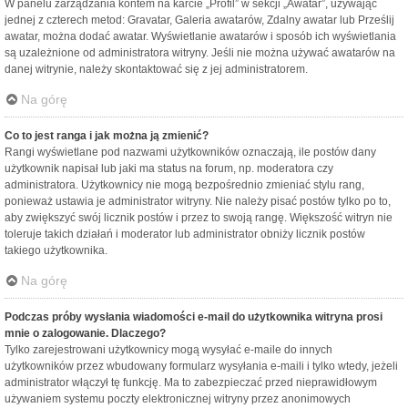
W panelu zarządzania kontem na karcie „Profil” w sekcji „Awatar”, używając
jednej z czterech metod: Gravatar, Galeria awatarów, Zdalny awatar lub Prześlij
awatar, można dodać awatar. Wyświetlanie awatarów i sposób ich wyświetlania
są uzależnione od administratora witryny. Jeśli nie można używać awatarów na
danej witrynie, należy skontaktować się z jej administratorem.
Na górę
Co to jest ranga i jak można ją zmienić?
Rangi wyświetlane pod nazwami użytkowników oznaczają, ile postów dany
użytkownik napisał lub jaki ma status na forum, np. moderatora czy
administratora. Użytkownicy nie mogą bezpośrednio zmieniać stylu rang,
ponieważ ustawia je administrator witryny. Nie należy pisać postów tylko po to,
aby zwiększyć swój licznik postów i przez to swoją rangę. Większość witryn nie
toleruje takich działań i moderator lub administrator obniży licznik postów
takiego użytkownika.
Na górę
Podczas próby wysłania wiadomości e-mail do użytkownika witryna prosi
mnie o zalogowanie. Dlaczego?
Tylko zarejestrowani użytkownicy mogą wysyłać e-maile do innych
użytkowników przez wbudowany formularz wysyłania e-maili i tylko wtedy, jeżeli
administrator włączył tę funkcję. Ma to zabezpieczać przed nieprawidłowym
używaniem systemu poczty elektronicznej witryny przez anonimowych