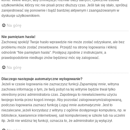
konto. Wiele witryn, aby zmniejszyć rozmiar bazy danych, cyklicznie usuwa
użytkowników, którzy nic nie pisali przez dłuższy czas. Jeśli tak się stało, spróbuj
zarejestrować się ponownie i bądź bardziej aktywnym i zaangażowanym w
dyskusje użytkownikiem.
Na górę
Nie pamiętam hasła!
Zachowaj spokój! Twoje hasło wprawdzie nie może zostać odzyskane, ale bez
problemu może zostać zresetowane. Przejdź na stronę logowania i kliknij
odnośnik “Nie pamiętam hasła”. Postępuj zgodnie z instrukcjami, a
prawdopodobnie niedługo znów będziesz móc się zalogować.
Na górę
Dlaczego następuje automatyczne wylogowanie?
Jeżeli w czasie logowania nie zaznaczysz funkcji
Zapamiętaj mnie
, witryna
zachowa informację o tym, że twój pobyt na tej witrynie będzie trwał tylko
określony przez administratora czas. Zapobiega to niewłaściwemu użyciu
twojego konta przez kogoś innego. Aby pozostać zalogowanym/zalogowaną,
podczas logowania zaznacz funkcję
Loguj mnie automatycznie
. Jest to
niezalecane, jeżeli korzystasz z witryny z ogólnie dostępnego komputera, np. w
bibliotece, kawiarence internetowej, sali komputerowej w szkole lub na uczelni
itp. Jeśli nie widzisz tej funkcji, oznacza to, że administrator ją wyłączył.