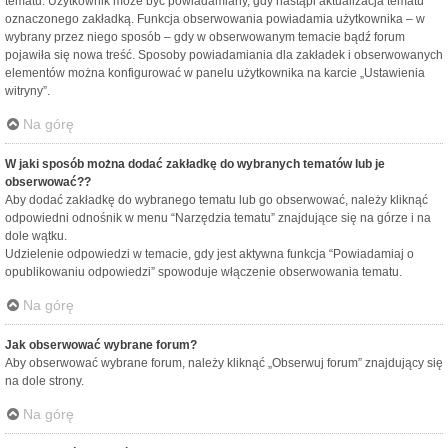
tematu. Użytkownik może być powiadamiany, gdy nastąpi aktualizacja tematu
oznaczonego zakładką. Funkcja obserwowania powiadamia użytkownika – w
wybrany przez niego sposób – gdy w obserwowanym temacie bądź forum
pojawiła się nowa treść. Sposoby powiadamiania dla zakładek i obserwowanych
elementów można konfigurować w panelu użytkownika na karcie „Ustawienia
witryny”.
Na górę
W jaki sposób można dodać zakładkę do wybranych tematów lub je
obserwować??
Aby dodać zakładkę do wybranego tematu lub go obserwować, należy kliknąć
odpowiedni odnośnik w menu “Narzędzia tematu” znajdujące się na górze i na
dole wątku.
Udzielenie odpowiedzi w temacie, gdy jest aktywna funkcja “Powiadamiaj o
opublikowaniu odpowiedzi” spowoduje włączenie obserwowania tematu.
Na górę
Jak obserwować wybrane forum?
Aby obserwować wybrane forum, należy kliknąć „Obserwuj forum” znajdujący się
na dole strony.
Na górę