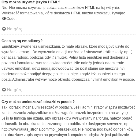
Czy można używać języka HTML?
Nie. Nie można używać i przetwarzać znaczników HTML na tej witrynie.
Większość formatowania, które dostarcza HTML można uzyskać, używając
BBCode.
Na górę
Co to są są emotikony?
Emotikony, zwane też uśmieszkami, to małe obrazki, które mogą być użyte do
wyrażania emocji. Do wyrażania emocji można też stosować krótkie kody, np. :)
oznacza radość, podczas gdy :( smutek. Pełna lista emotikon jest dostępna z
poziomu formularza tworzenia wiadomości. Nie należy jednak nadmiernie
używać emotikon, gdyż mogą spowodować, że post stanie się nieczytelny i
moderator może podjąć decyzję o ich usunięciu bądź też usunięciu całego
posta. Administrator witryny może określić dopuszczalny limit emotikon w poście.
Na górę
Czy można umieszczać obrazki w poście?
Tak, obrazki można umieszczać w postach. Jeśli administrator włączył możliwość
zamieszczania załączników, można wgrać obrazek bezpośrednio na witrynę.
Jeśli ta funkcja nie działa, aby obrazek był wyświetlany na forum, należy podać
odnośnik do obrazka umieszczonego na publicznie dostępnym serwerze, np.
http://www.jakas_strona.com/moj_obrazek.gif. Nie można podawać odnośników
do obrazków zapisanych na prywatnym komputerze, chyba że jest publicznie