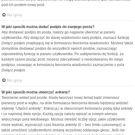
pod ich postem nowy post.
Na górę
W jaki sposób można dodać podpis do swojego posta?
Aby dodawać podpis do posta, należy go najpierw utworzyć w panelu
użytkownika. Aby dołączyć do danej wiadomości swój podpis, zaznacz funkcję
Dołącz podpis
znajdującą się w formularzu tworzenia wiadomości. Możesz także
domyślnie dodawać podpis do wszystkich swoich postów, zaznaczając
odpowiednią funkcję w panelu użytkownika. Po uaktywnieniu tej funkcji, za
każdym razem pisząc post, możesz zdecydować o niedodawaniu do niego
podpisu, usuwając w formularzu tworzenia wiadomości zaznaczenie z pola
Dołącz podpis
.
Na górę
W jaki sposób można utworzyć ankietę?
Tworzenie ankiet jest proste. Kiedy tworzysz nowy temat bądź zmieniasz
pierwszy post w wątku, na dole formularza tworzenia tematu będziesz widzieć
etykietę “Utwórz ankietę”. Kliknij ją i w otworzonym formularzu podaj tytuł ankiety
i co najmniej dwie opcje. Każdą opcję należy wpisać w nowym wierszu
widocznego pola tekstowego. Możesz określić liczbę opcji, jakie użytkownik
może wybrać, wyznaczyć czas trwania ankiety (0 – bez limitu czasowego), a
także umożliwić użytkownikom zmianę wcześniej oddanego głosu. Jeśli nie