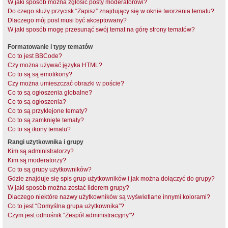
W jaki sposób można zgłosić posty moderatorowi?
Do czego służy przycisk “Zapisz” znajdujący się w oknie tworzenia tematu?
Dlaczego mój post musi być akceptowany?
W jaki sposób mogę przesunąć swój temat na górę strony tematów?
Formatowanie i typy tematów
Co to jest BBCode?
Czy można używać języka HTML?
Co to są są emotikony?
Czy można umieszczać obrazki w poście?
Co to są ogłoszenia globalne?
Co to są ogłoszenia?
Co to są przyklejone tematy?
Co to są zamknięte tematy?
Co to są ikony tematu?
Rangi użytkownika i grupy
Kim są administratorzy?
Kim są moderatorzy?
Co to są grupy użytkowników?
Gdzie znajduje się spis grup użytkowników i jak można dołączyć do grupy?
W jaki sposób można zostać liderem grupy?
Dlaczego niektóre nazwy użytkowników są wyświetlane innymi kolorami?
Co to jest “Domyślna grupa użytkownika”?
Czym jest odnośnik “Zespół administracyjny”?