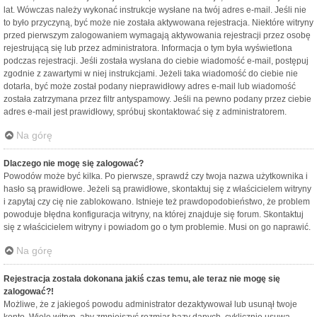
lat. Wówczas należy wykonać instrukcje wysłane na twój adres e-mail. Jeśli nie
to było przyczyną, być może nie została aktywowana rejestracja. Niektóre witryny
przed pierwszym zalogowaniem wymagają aktywowania rejestracji przez osobę
rejestrującą się lub przez administratora. Informacja o tym była wyświetlona
podczas rejestracji. Jeśli została wysłana do ciebie wiadomość e-mail, postępuj
zgodnie z zawartymi w niej instrukcjami. Jeżeli taka wiadomość do ciebie nie
dotarła, być może został podany nieprawidłowy adres e-mail lub wiadomość
została zatrzymana przez filtr antyspamowy. Jeśli na pewno podany przez ciebie
adres e-mail jest prawidłowy, spróbuj skontaktować się z administratorem.
Na górę
Dlaczego nie mogę się zalogować?
Powodów może być kilka. Po pierwsze, sprawdź czy twoja nazwa użytkownika i
hasło są prawidłowe. Jeżeli są prawidłowe, skontaktuj się z właścicielem witryny
i zapytaj czy cię nie zablokowano. Istnieje też prawdopodobieństwo, że problem
powoduje błędna konfiguracja witryny, na której znajduje się forum. Skontaktuj
się z właścicielem witryny i powiadom go o tym problemie. Musi on go naprawić.
Na górę
Rejestracja została dokonana jakiś czas temu, ale teraz nie mogę się
zalogować?!
Możliwe, że z jakiegoś powodu administrator dezaktywował lub usunął twoje