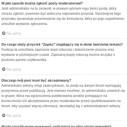
W jaki sposób można zgłosić posty moderatorowi?
Jeśli administrator na to zezwolił, w prawym górnym rogu treści posta, który
chcesz zgłosić, powinien być widoczny odpowiedni przycisk. Naciśnięcie tego
przycisku spowoduje przeniesienie cię do formularza, który po jego wypełnieniu
umożliwi wysłanie zgłoszenia.
Na górę
Do czego służy przycisk “Zapisz” znajdujący się w oknie tworzenia tematu?
Funkcja ta umożliwia zapisanie kopii roboczej i dokończenie pisania oraz
wysłanie w późniejszym czasie. Zapisaną kopię roboczą można wczytać z
poziomu panelu użytkownika.
Na górę
Dlaczego mój post musi być akceptowany?
Administrator witryny mógł zadecydować, że posty na danym forum wymagają
przejrzenia przed publikacją. Jest również możliwe, że administrator umieścił cię
w grupie, która ma ograniczenia publikowania postów polegające na
konieczności ich akceptowania przez moderatorów przed opublikowaniem na
forum. Aby uzyskać więcej informacji, skontaktuj się z administratorem witryny.
Na górę
W jaki sposób mogę przesunąć swój temat na górę strony tematów?