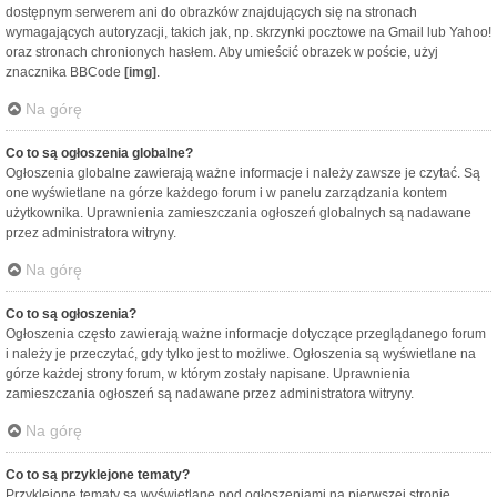
dostępnym serwerem ani do obrazków znajdujących się na stronach
wymagających autoryzacji, takich jak, np. skrzynki pocztowe na Gmail lub Yahoo!
oraz stronach chronionych hasłem. Aby umieścić obrazek w poście, użyj
znacznika BBCode
[img]
.
Na górę
Co to są ogłoszenia globalne?
Ogłoszenia globalne zawierają ważne informacje i należy zawsze je czytać. Są
one wyświetlane na górze każdego forum i w panelu zarządzania kontem
użytkownika. Uprawnienia zamieszczania ogłoszeń globalnych są nadawane
przez administratora witryny.
Na górę
Co to są ogłoszenia?
Ogłoszenia często zawierają ważne informacje dotyczące przeglądanego forum
i należy je przeczytać, gdy tylko jest to możliwe. Ogłoszenia są wyświetlane na
górze każdej strony forum, w którym zostały napisane. Uprawnienia
zamieszczania ogłoszeń są nadawane przez administratora witryny.
Na górę
Co to są przyklejone tematy?
Przyklejone tematy są wyświetlane pod ogłoszeniami na pierwszej stronie