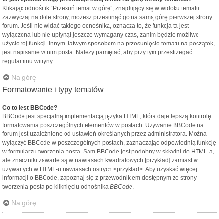
Klikając odnośnik “Przesuń temat w górę”, znajdujący się w widoku tematu
zazwyczaj na dole strony, możesz przesunąć go na samą górę pierwszej strony
forum. Jeśli nie widać takiego odnośnika, oznacza to, że funkcja ta jest
wyłączona lub nie upłynął jeszcze wymagany czas, zanim będzie możliwe
użycie tej funkcji. Innym, łatwym sposobem na przesunięcie tematu na początek,
jest napisanie w nim posta. Należy pamiętać, aby przy tym przestrzegać
regulaminu witryny.
Na górę
Formatowanie i typy tematów
Co to jest BBCode?
BBCode jest specjalną implementacją języka HTML, która daje lepszą kontrolę
formatowania poszczególnych elementów w postach. Używanie BBCode na
forum jest uzależnione od ustawień określanych przez administratora. Można
wyłączyć BBCode w poszczególnych postach, zaznaczając odpowiednią funkcję
w formularzu tworzenia posta. Sam BBCode jest podobny w składni do HTML-a,
ale znaczniki zawarte są w nawiasach kwadratowych [przykład] zamiast w
używanych w HTML-u nawiasach ostrych <przykład>. Aby uzyskać więcej
informacji o BBCode, zapoznaj się z przewodnikiem dostępnym ze strony
tworzenia posta po kliknięciu odnośnika
BBCode
.
Na górę