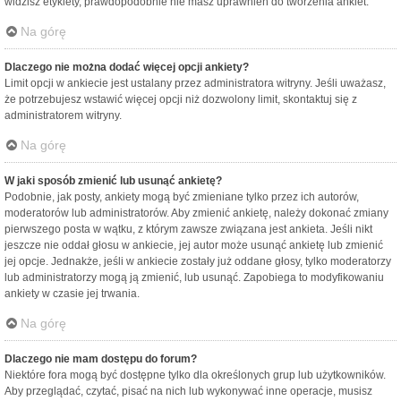
widzisz etykiety, prawdopodobnie nie masz uprawnień do tworzenia ankiet.
Na górę
Dlaczego nie można dodać więcej opcji ankiety?
Limit opcji w ankiecie jest ustalany przez administratora witryny. Jeśli uważasz,
że potrzebujesz wstawić więcej opcji niż dozwolony limit, skontaktuj się z
administratorem witryny.
Na górę
W jaki sposób zmienić lub usunąć ankietę?
Podobnie, jak posty, ankiety mogą być zmieniane tylko przez ich autorów,
moderatorów lub administratorów. Aby zmienić ankietę, należy dokonać zmiany
pierwszego posta w wątku, z którym zawsze związana jest ankieta. Jeśli nikt
jeszcze nie oddał głosu w ankiecie, jej autor może usunąć ankietę lub zmienić
jej opcje. Jednakże, jeśli w ankiecie zostały już oddane głosy, tylko moderatorzy
lub administratorzy mogą ją zmienić, lub usunąć. Zapobiega to modyfikowaniu
ankiety w czasie jej trwania.
Na górę
Dlaczego nie mam dostępu do forum?
Niektóre fora mogą być dostępne tylko dla określonych grup lub użytkowników.
Aby przeglądać, czytać, pisać na nich lub wykonywać inne operacje, musisz