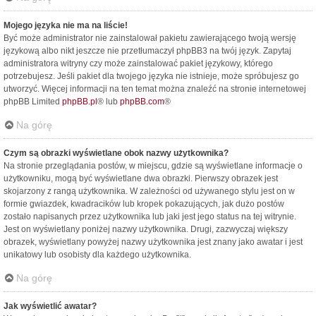
Mojego języka nie ma na liście!
Być może administrator nie zainstalował pakietu zawierającego twoją wersję
językową albo nikt jeszcze nie przetłumaczył phpBB3 na twój język. Zapytaj
administratora witryny czy może zainstalować pakiet językowy, którego
potrzebujesz. Jeśli pakiet dla twojego języka nie istnieje, może spróbujesz go
utworzyć. Więcej informacji na ten temat można znaleźć na stronie internetowej
phpBB Limited
phpBB.pl
® lub
phpBB.com
®
Na górę
Czym są obrazki wyświetlane obok nazwy użytkownika?
Na stronie przeglądania postów, w miejscu, gdzie są wyświetlane informacje o
użytkowniku, mogą być wyświetlane dwa obrazki. Pierwszy obrazek jest
skojarzony z rangą użytkownika. W zależności od używanego stylu jest on w
formie gwiazdek, kwadracików lub kropek pokazujących, jak dużo postów
zostało napisanych przez użytkownika lub jaki jest jego status na tej witrynie.
Jest on wyświetlany poniżej nazwy użytkownika. Drugi, zazwyczaj większy
obrazek, wyświetlany powyżej nazwy użytkownika jest znany jako awatar i jest
unikatowy lub osobisty dla każdego użytkownika.
Na górę
Jak wyświetlić awatar?