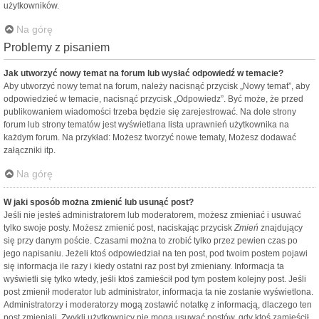
użytkowników.
Na górę
Problemy z pisaniem
Jak utworzyć nowy temat na forum lub wysłać odpowiedź w temacie?
Aby utworzyć nowy temat na forum, należy nacisnąć przycisk „Nowy temat”, aby
odpowiedzieć w temacie, nacisnąć przycisk „Odpowiedz”. Być może, że przed
publikowaniem wiadomości trzeba będzie się zarejestrować. Na dole strony
forum lub strony tematów jest wyświetlana lista uprawnień użytkownika na
każdym forum. Na przykład: Możesz tworzyć nowe tematy, Możesz dodawać
załączniki itp.
Na górę
W jaki sposób można zmienić lub usunąć post?
Jeśli nie jesteś administratorem lub moderatorem, możesz zmieniać i usuwać
tylko swoje posty. Możesz zmienić post, naciskając przycisk
Zmień
znajdujący
się przy danym poście. Czasami można to zrobić tylko przez pewien czas po
jego napisaniu. Jeżeli ktoś odpowiedział na ten post, pod twoim postem pojawi
się informacja ile razy i kiedy ostatni raz post był zmieniany. Informacja ta
wyświetli się tylko wtedy, jeśli ktoś zamieścił pod tym postem kolejny post. Jeśli
post zmienił moderator lub administrator, informacja ta nie zostanie wyświetlona.
Administratorzy i moderatorzy mogą zostawić notatkę z informacją, dlaczego ten
post zmieniali. Zwykli użytkownicy nie mogą usuwać postów, gdy ktoś zamieścił