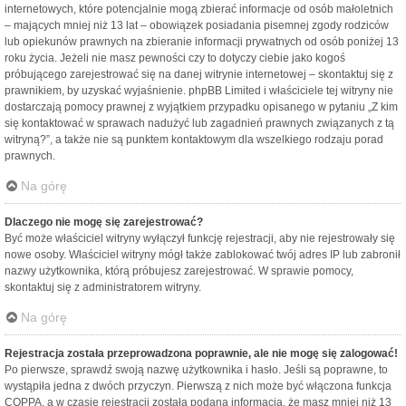
internetowych, które potencjalnie mogą zbierać informacje od osób małoletnich
– mających mniej niż 13 lat – obowiązek posiadania pisemnej zgody rodziców
lub opiekunów prawnych na zbieranie informacji prywatnych od osób poniżej 13
roku życia. Jeżeli nie masz pewności czy to dotyczy ciebie jako kogoś
próbującego zarejestrować się na danej witrynie internetowej – skontaktuj się z
prawnikiem, by uzyskać wyjaśnienie. phpBB Limited i właściciele tej witryny nie
dostarczają pomocy prawnej z wyjątkiem przypadku opisanego w pytaniu „Z kim
się kontaktować w sprawach nadużyć lub zagadnień prawnych związanych z tą
witryną?”, a także nie są punktem kontaktowym dla wszelkiego rodzaju porad
prawnych.
Na górę
Dlaczego nie mogę się zarejestrować?
Być może właściciel witryny wyłączył funkcję rejestracji, aby nie rejestrowały się
nowe osoby. Właściciel witryny mógł także zablokować twój adres IP lub zabronił
nazwy użytkownika, którą próbujesz zarejestrować. W sprawie pomocy,
skontaktuj się z administratorem witryny.
Na górę
Rejestracja została przeprowadzona poprawnie, ale nie mogę się zalogować!
Po pierwsze, sprawdź swoją nazwę użytkownika i hasło. Jeśli są poprawne, to
wystąpiła jedna z dwóch przyczyn. Pierwszą z nich może być włączona funkcja
COPPA, a w czasie rejestracji została podana informacja, że masz mniej niż 13