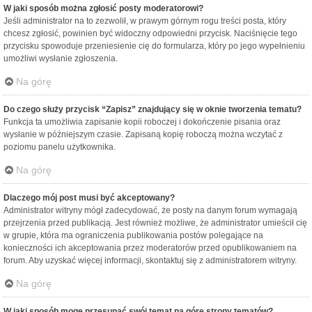
W jaki sposób można zgłosić posty moderatorowi?
Jeśli administrator na to zezwolił, w prawym górnym rogu treści posta, który
chcesz zgłosić, powinien być widoczny odpowiedni przycisk. Naciśnięcie tego
przycisku spowoduje przeniesienie cię do formularza, który po jego wypełnieniu
umożliwi wysłanie zgłoszenia.
Na górę
Do czego służy przycisk “Zapisz” znajdujący się w oknie tworzenia tematu?
Funkcja ta umożliwia zapisanie kopii roboczej i dokończenie pisania oraz
wysłanie w późniejszym czasie. Zapisaną kopię roboczą można wczytać z
poziomu panelu użytkownika.
Na górę
Dlaczego mój post musi być akceptowany?
Administrator witryny mógł zadecydować, że posty na danym forum wymagają
przejrzenia przed publikacją. Jest również możliwe, że administrator umieścił cię
w grupie, która ma ograniczenia publikowania postów polegające na
konieczności ich akceptowania przez moderatorów przed opublikowaniem na
forum. Aby uzyskać więcej informacji, skontaktuj się z administratorem witryny.
Na górę
W jaki sposób mogę przesunąć swój temat na górę strony tematów?