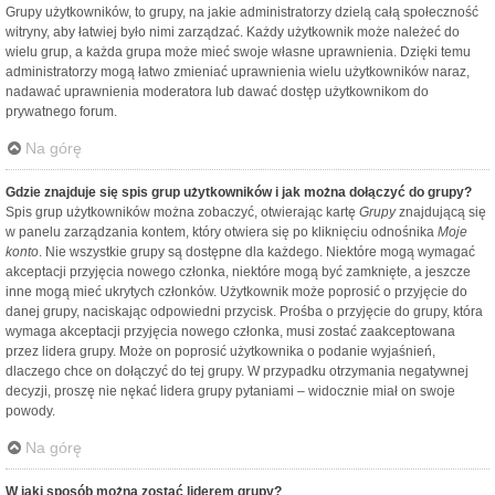
Grupy użytkowników, to grupy, na jakie administratorzy dzielą całą społeczność
witryny, aby łatwiej było nimi zarządzać. Każdy użytkownik może należeć do
wielu grup, a każda grupa może mieć swoje własne uprawnienia. Dzięki temu
administratorzy mogą łatwo zmieniać uprawnienia wielu użytkowników naraz,
nadawać uprawnienia moderatora lub dawać dostęp użytkownikom do
prywatnego forum.
Na górę
Gdzie znajduje się spis grup użytkowników i jak można dołączyć do grupy?
Spis grup użytkowników można zobaczyć, otwierając kartę
Grupy
znajdującą się
w panelu zarządzania kontem, który otwiera się po kliknięciu odnośnika
Moje
konto
. Nie wszystkie grupy są dostępne dla każdego. Niektóre mogą wymagać
akceptacji przyjęcia nowego członka, niektóre mogą być zamknięte, a jeszcze
inne mogą mieć ukrytych członków. Użytkownik może poprosić o przyjęcie do
danej grupy, naciskając odpowiedni przycisk. Prośba o przyjęcie do grupy, która
wymaga akceptacji przyjęcia nowego członka, musi zostać zaakceptowana
przez lidera grupy. Może on poprosić użytkownika o podanie wyjaśnień,
dlaczego chce on dołączyć do tej grupy. W przypadku otrzymania negatywnej
decyzji, proszę nie nękać lidera grupy pytaniami – widocznie miał on swoje
powody.
Na górę
W jaki sposób można zostać liderem grupy?