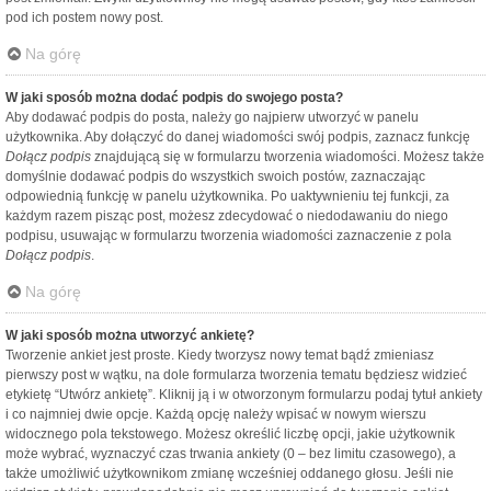
pod ich postem nowy post.
Na górę
W jaki sposób można dodać podpis do swojego posta?
Aby dodawać podpis do posta, należy go najpierw utworzyć w panelu
użytkownika. Aby dołączyć do danej wiadomości swój podpis, zaznacz funkcję
Dołącz podpis
znajdującą się w formularzu tworzenia wiadomości. Możesz także
domyślnie dodawać podpis do wszystkich swoich postów, zaznaczając
odpowiednią funkcję w panelu użytkownika. Po uaktywnieniu tej funkcji, za
każdym razem pisząc post, możesz zdecydować o niedodawaniu do niego
podpisu, usuwając w formularzu tworzenia wiadomości zaznaczenie z pola
Dołącz podpis
.
Na górę
W jaki sposób można utworzyć ankietę?
Tworzenie ankiet jest proste. Kiedy tworzysz nowy temat bądź zmieniasz
pierwszy post w wątku, na dole formularza tworzenia tematu będziesz widzieć
etykietę “Utwórz ankietę”. Kliknij ją i w otworzonym formularzu podaj tytuł ankiety
i co najmniej dwie opcje. Każdą opcję należy wpisać w nowym wierszu
widocznego pola tekstowego. Możesz określić liczbę opcji, jakie użytkownik
może wybrać, wyznaczyć czas trwania ankiety (0 – bez limitu czasowego), a
także umożliwić użytkownikom zmianę wcześniej oddanego głosu. Jeśli nie