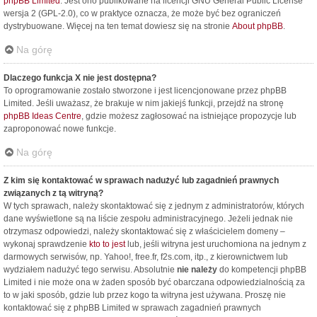
phpBB Limited
. Jest ono publikowane na licencji GNU General Public License
wersja 2 (GPL-2.0), co w praktyce oznacza, że może być bez ograniczeń
dystrybuowane. Więcej na ten temat dowiesz się na stronie
About phpBB
.
Na górę
Dlaczego funkcja X nie jest dostępna?
To oprogramowanie zostało stworzone i jest licencjonowane przez phpBB
Limited. Jeśli uważasz, że brakuje w nim jakiejś funkcji, przejdź na stronę
phpBB Ideas Centre
, gdzie możesz zagłosować na istniejące propozycje lub
zaproponować nowe funkcje.
Na górę
Z kim się kontaktować w sprawach nadużyć lub zagadnień prawnych
związanych z tą witryną?
W tych sprawach, należy skontaktować się z jednym z administratorów, których
dane wyświetlone są na liście zespołu administracyjnego. Jeżeli jednak nie
otrzymasz odpowiedzi, należy skontaktować się z właścicielem domeny –
wykonaj sprawdzenie
kto to jest
lub, jeśli witryna jest uruchomiona na jednym z
darmowych serwisów, np. Yahoo!, free.fr, f2s.com, itp., z kierownictwem lub
wydziałem nadużyć tego serwisu. Absolutnie
nie należy
do kompetencji phpBB
Limited i nie może ona w żaden sposób być obarczana odpowiedzialnością za
to w jaki sposób, gdzie lub przez kogo ta witryna jest używana. Proszę nie
kontaktować się z phpBB Limited w sprawach zagadnień prawnych