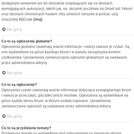
dostępnym serwerem ani do obrazków znajdujących się na stronach
wymagających autoryzacji, takich jak, np. skrzynki pocztowe na Gmail lub Yahoo!
oraz stronach chronionych hasłem. Aby umieścić obrazek w poście, użyj
znacznika BBCode
[img]
.
Na górę
Co to są ogłoszenia globalne?
Ogłoszenia globalne zawierają ważne informacje i należy zawsze je czytać. Są
one wyświetlane na górze każdego forum i w panelu zarządzania kontem
użytkownika. Uprawnienia zamieszczania ogłoszeń globalnych są nadawane
przez administratora witryny.
Na górę
Co to są ogłoszenia?
Ogłoszenia często zawierają ważne informacje dotyczące przeglądanego forum
i należy je przeczytać, gdy tylko jest to możliwe. Ogłoszenia są wyświetlane na
górze każdej strony forum, w którym zostały napisane. Uprawnienia
zamieszczania ogłoszeń są nadawane przez administratora witryny.
Na górę
Co to są przyklejone tematy?
Przyklejone tematy są wyświetlane pod ogłoszeniami na pierwszej stronie