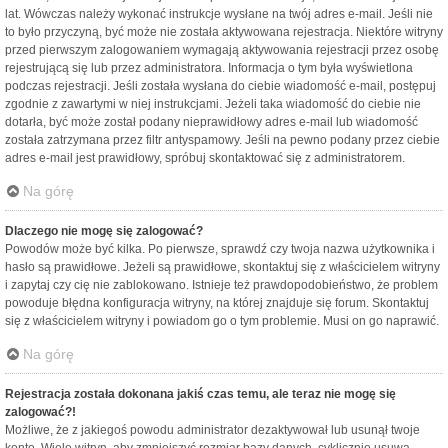
lat. Wówczas należy wykonać instrukcje wysłane na twój adres e-mail. Jeśli nie
to było przyczyną, być może nie została aktywowana rejestracja. Niektóre witryny
przed pierwszym zalogowaniem wymagają aktywowania rejestracji przez osobę
rejestrującą się lub przez administratora. Informacja o tym była wyświetlona
podczas rejestracji. Jeśli została wysłana do ciebie wiadomość e-mail, postępuj
zgodnie z zawartymi w niej instrukcjami. Jeżeli taka wiadomość do ciebie nie
dotarła, być może został podany nieprawidłowy adres e-mail lub wiadomość
została zatrzymana przez filtr antyspamowy. Jeśli na pewno podany przez ciebie
adres e-mail jest prawidłowy, spróbuj skontaktować się z administratorem.
Na górę
Dlaczego nie mogę się zalogować?
Powodów może być kilka. Po pierwsze, sprawdź czy twoja nazwa użytkownika i
hasło są prawidłowe. Jeżeli są prawidłowe, skontaktuj się z właścicielem witryny
i zapytaj czy cię nie zablokowano. Istnieje też prawdopodobieństwo, że problem
powoduje błędna konfiguracja witryny, na której znajduje się forum. Skontaktuj
się z właścicielem witryny i powiadom go o tym problemie. Musi on go naprawić.
Na górę
Rejestracja została dokonana jakiś czas temu, ale teraz nie mogę się
zalogować?!
Możliwe, że z jakiegoś powodu administrator dezaktywował lub usunął twoje