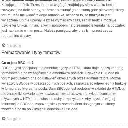
Klikając odnośnik “Przesuń temat w górę”, znajdujący się w widoku tematu
zazwyczaj na dole strony, możesz przesunąć go na samą górę pierwszej strony
forum. Jeśli nie widać takiego odnośnika, oznacza to, że funkcja ta jest
wyłączona lub nie upłynął jeszcze wymagany czas, zanim będzie możliwe
użycie tej funkcji. Innym, łatwym sposobem na przesunięcie tematu na początek,
jest napisanie w nim posta. Należy pamiętać, aby przy tym przestrzegać
regulaminu witryny.
Na górę
Formatowanie i typy tematów
Co to jest BBCode?
BBCode jest specjalną implementacją języka HTML, która daje lepszą kontrolę
formatowania poszczególnych elementów w postach. Używanie BBCode na
forum jest uzależnione od ustawień określanych przez administratora. Można
wyłączyć BBCode w poszczególnych postach, zaznaczając odpowiednią funkcję
w formularzu tworzenia posta. Sam BBCode jest podobny w składni do HTML-a,
ale znaczniki zawarte są w nawiasach kwadratowych [przykład] zamiast w
używanych w HTML-u nawiasach ostrych <przykład>. Aby uzyskać więcej
informacji o BBCode, zapoznaj się z przewodnikiem dostępnym ze strony
tworzenia posta po kliknięciu odnośnika
BBCode
.
Na górę