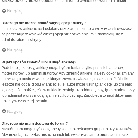
widzisz etykiety, prawdopodobnie nie masz uprawnień do tworzenia ankiet.
Na górę
Dlaczego nie można dodać więcej opcji ankiety?
Limit opcji w ankiecie jest ustalany przez administratora witryny. Jeśli uważasz,
że potrzebujesz wstawić więcej opcji niż dozwolony limit, skontaktuj się z
administratorem witryny.
Na górę
W jaki sposób zmienić lub usunąć ankietę?
Podobnie, jak posty, ankiety mogą być zmieniane tylko przez ich autorów,
moderatorów lub administratorów. Aby zmienić ankietę, należy dokonać zmiany
pierwszego posta w wątku, z którym zawsze związana jest ankieta. Jeśli nikt
jeszcze nie oddał głosu w ankiecie, jej autor może usunąć ankietę lub zmienić
jej opcje. Jednakże, jeśli w ankiecie zostały już oddane głosy, tylko moderatorzy
lub administratorzy mogą ją zmienić, lub usunąć. Zapobiega to modyfikowaniu
ankiety w czasie jej trwania.
Na górę
Dlaczego nie mam dostępu do forum?
Niektóre fora mogą być dostępne tylko dla określonych grup lub użytkowników.
Aby przeglądać, czytać, pisać na nich lub wykonywać inne operacje, musisz