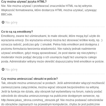
Czy można używać języka HTML?
Nie. Nie można używać i przetwarzać znaczników HTML na tej witrynie.
Większość formatowania, które dostarcza HTML można uzyskać, używając
BBCode.
Na górę
Co to są są emotikony?
Emotikony, zwane też uśmieszkami, to małe obrazki, które mogą być użyte do
wyrażania emocji. Do wyrażania emocji można też stosować krótkie kody, np. :)
oznacza radość, podczas gdy :( smutek. Pełna lista emotikon jest dostępna z
poziomu formularza tworzenia wiadomości. Nie należy jednak nadmiernie
używać emotikon, gdyż mogą spowodować, że post stanie się nieczytelny i
moderator może podjąć decyzję o ich usunięciu bądź też usunięciu całego
posta. Administrator witryny może określić dopuszczalny limit emotikon w poście.
Na górę
Czy można umieszczać obrazki w poście?
Tak, obrazki można umieszczać w postach. Jeśli administrator włączył możliwość
zamieszczania załączników, można wgrać obrazek bezpośrednio na witrynę.
Jeśli ta funkcja nie działa, aby obrazek był wyświetlany na forum, należy podać
odnośnik do obrazka umieszczonego na publicznie dostępnym serwerze, np.
http://www.jakas_strona.com/moj_obrazek.gif. Nie można podawać odnośników
do obrazków zapisanych na prywatnym komputerze, chyba że jest publicznie