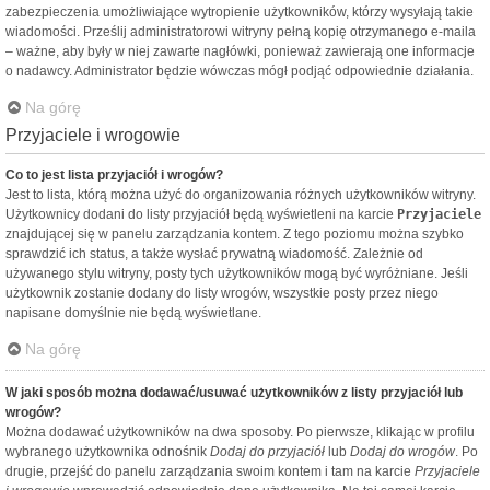
zabezpieczenia umożliwiające wytropienie użytkowników, którzy wysyłają takie
wiadomości. Prześlij administratorowi witryny pełną kopię otrzymanego e-maila
– ważne, aby były w niej zawarte nagłówki, ponieważ zawierają one informacje
o nadawcy. Administrator będzie wówczas mógł podjąć odpowiednie działania.
Na górę
Przyjaciele i wrogowie
Co to jest lista przyjaciół i wrogów?
Jest to lista, którą można użyć do organizowania różnych użytkowników witryny.
Użytkownicy dodani do listy przyjaciół będą wyświetleni na karcie
Przyjaciele
znajdującej się w panelu zarządzania kontem. Z tego poziomu można szybko
sprawdzić ich status, a także wysłać prywatną wiadomość. Zależnie od
używanego stylu witryny, posty tych użytkowników mogą być wyróżniane. Jeśli
użytkownik zostanie dodany do listy wrogów, wszystkie posty przez niego
napisane domyślnie nie będą wyświetlane.
Na górę
W jaki sposób można dodawać/usuwać użytkowników z listy przyjaciół lub
wrogów?
Można dodawać użytkowników na dwa sposoby. Po pierwsze, klikając w profilu
wybranego użytkownika odnośnik
Dodaj do przyjaciół
lub
Dodaj do wrogów
. Po
drugie, przejść do panelu zarządzania swoim kontem i tam na karcie
Przyjaciele