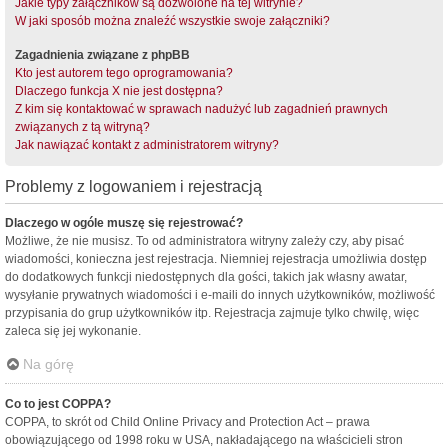
Jakie typy załączników są dozwolone na tej witrynie?
W jaki sposób można znaleźć wszystkie swoje załączniki?
Zagadnienia związane z phpBB
Kto jest autorem tego oprogramowania?
Dlaczego funkcja X nie jest dostępna?
Z kim się kontaktować w sprawach nadużyć lub zagadnień prawnych
związanych z tą witryną?
Jak nawiązać kontakt z administratorem witryny?
Problemy z logowaniem i rejestracją
Dlaczego w ogóle muszę się rejestrować?
Możliwe, że nie musisz. To od administratora witryny zależy czy, aby pisać
wiadomości, konieczna jest rejestracja. Niemniej rejestracja umożliwia dostęp
do dodatkowych funkcji niedostępnych dla gości, takich jak własny awatar,
wysyłanie prywatnych wiadomości i e-maili do innych użytkowników, możliwość
przypisania do grup użytkowników itp. Rejestracja zajmuje tylko chwilę, więc
zaleca się jej wykonanie.
Na górę
Co to jest COPPA?
COPPA, to skrót od Child Online Privacy and Protection Act – prawa
obowiązującego od 1998 roku w USA, nakładającego na właścicieli stron