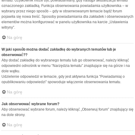
tematu. Użytkownik może być powiadamiany, gdy nastąpi aktualizacja tematu
oznaczonego zakładką. Funkcja obserwowania powiadamia użytkownika – w
wybrany przez niego sposób – gdy w obserwowanym temacie bądź forum
pojawiła się nowa treść. Sposoby powiadamiania dla zakładek i obserwowanych
elementów można konfigurować w panelu użytkownika na karcie „Ustawienia
witryny”.
Na górę
W jaki sposób można dodać zakładkę do wybranych tematów lub je
obserwować??
Aby dodać zakładkę do wybranego tematu lub go obserwować, należy kliknąć
odpowiedni odnośnik w menu “Narzędzia tematu” znajdujące się na górze i na
dole wątku.
Udzielenie odpowiedzi w temacie, gdy jest aktywna funkcja “Powiadamiaj o
opublikowaniu odpowiedzi” spowoduje włączenie obserwowania tematu.
Na górę
Jak obserwować wybrane forum?
Aby obserwować wybrane forum, należy kliknąć „Obserwuj forum” znajdujący się
na dole strony.
Na górę