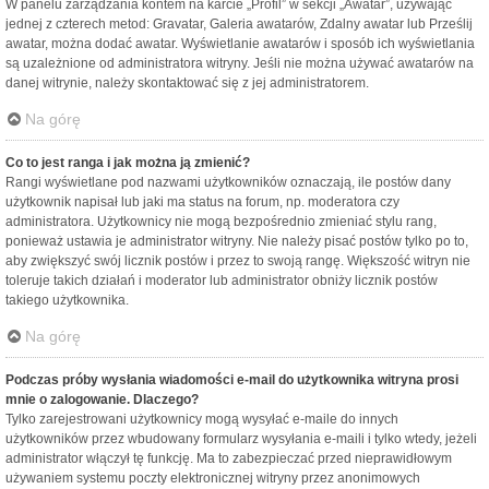
W panelu zarządzania kontem na karcie „Profil” w sekcji „Awatar”, używając
jednej z czterech metod: Gravatar, Galeria awatarów, Zdalny awatar lub Prześlij
awatar, można dodać awatar. Wyświetlanie awatarów i sposób ich wyświetlania
są uzależnione od administratora witryny. Jeśli nie można używać awatarów na
danej witrynie, należy skontaktować się z jej administratorem.
Na górę
Co to jest ranga i jak można ją zmienić?
Rangi wyświetlane pod nazwami użytkowników oznaczają, ile postów dany
użytkownik napisał lub jaki ma status na forum, np. moderatora czy
administratora. Użytkownicy nie mogą bezpośrednio zmieniać stylu rang,
ponieważ ustawia je administrator witryny. Nie należy pisać postów tylko po to,
aby zwiększyć swój licznik postów i przez to swoją rangę. Większość witryn nie
toleruje takich działań i moderator lub administrator obniży licznik postów
takiego użytkownika.
Na górę
Podczas próby wysłania wiadomości e-mail do użytkownika witryna prosi
mnie o zalogowanie. Dlaczego?
Tylko zarejestrowani użytkownicy mogą wysyłać e-maile do innych
użytkowników przez wbudowany formularz wysyłania e-maili i tylko wtedy, jeżeli
administrator włączył tę funkcję. Ma to zabezpieczać przed nieprawidłowym
używaniem systemu poczty elektronicznej witryny przez anonimowych