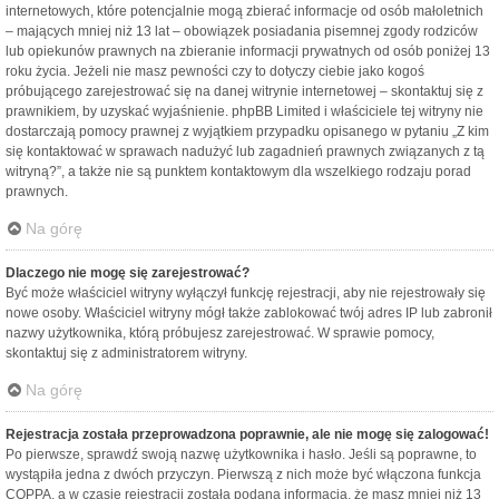
internetowych, które potencjalnie mogą zbierać informacje od osób małoletnich
– mających mniej niż 13 lat – obowiązek posiadania pisemnej zgody rodziców
lub opiekunów prawnych na zbieranie informacji prywatnych od osób poniżej 13
roku życia. Jeżeli nie masz pewności czy to dotyczy ciebie jako kogoś
próbującego zarejestrować się na danej witrynie internetowej – skontaktuj się z
prawnikiem, by uzyskać wyjaśnienie. phpBB Limited i właściciele tej witryny nie
dostarczają pomocy prawnej z wyjątkiem przypadku opisanego w pytaniu „Z kim
się kontaktować w sprawach nadużyć lub zagadnień prawnych związanych z tą
witryną?”, a także nie są punktem kontaktowym dla wszelkiego rodzaju porad
prawnych.
Na górę
Dlaczego nie mogę się zarejestrować?
Być może właściciel witryny wyłączył funkcję rejestracji, aby nie rejestrowały się
nowe osoby. Właściciel witryny mógł także zablokować twój adres IP lub zabronił
nazwy użytkownika, którą próbujesz zarejestrować. W sprawie pomocy,
skontaktuj się z administratorem witryny.
Na górę
Rejestracja została przeprowadzona poprawnie, ale nie mogę się zalogować!
Po pierwsze, sprawdź swoją nazwę użytkownika i hasło. Jeśli są poprawne, to
wystąpiła jedna z dwóch przyczyn. Pierwszą z nich może być włączona funkcja
COPPA, a w czasie rejestracji została podana informacja, że masz mniej niż 13