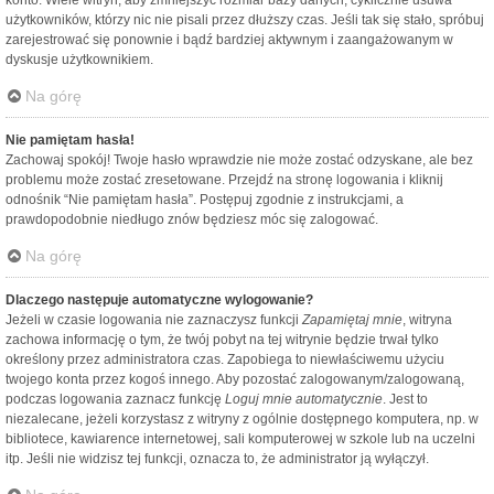
konto. Wiele witryn, aby zmniejszyć rozmiar bazy danych, cyklicznie usuwa
użytkowników, którzy nic nie pisali przez dłuższy czas. Jeśli tak się stało, spróbuj
zarejestrować się ponownie i bądź bardziej aktywnym i zaangażowanym w
dyskusje użytkownikiem.
Na górę
Nie pamiętam hasła!
Zachowaj spokój! Twoje hasło wprawdzie nie może zostać odzyskane, ale bez
problemu może zostać zresetowane. Przejdź na stronę logowania i kliknij
odnośnik “Nie pamiętam hasła”. Postępuj zgodnie z instrukcjami, a
prawdopodobnie niedługo znów będziesz móc się zalogować.
Na górę
Dlaczego następuje automatyczne wylogowanie?
Jeżeli w czasie logowania nie zaznaczysz funkcji
Zapamiętaj mnie
, witryna
zachowa informację o tym, że twój pobyt na tej witrynie będzie trwał tylko
określony przez administratora czas. Zapobiega to niewłaściwemu użyciu
twojego konta przez kogoś innego. Aby pozostać zalogowanym/zalogowaną,
podczas logowania zaznacz funkcję
Loguj mnie automatycznie
. Jest to
niezalecane, jeżeli korzystasz z witryny z ogólnie dostępnego komputera, np. w
bibliotece, kawiarence internetowej, sali komputerowej w szkole lub na uczelni
itp. Jeśli nie widzisz tej funkcji, oznacza to, że administrator ją wyłączył.