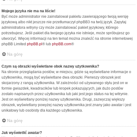
Mojego języka nie ma na liście!
Być może administrator nie zainstalował pakietu zawierającego twoją wersję
językową albo nikt jeszcze nie przetłumaczył phpBB3 na twój język. Zapytaj
administratora witryny czy może zainstalować pakiet językowy, którego
potrzebujesz. Jeśli pakiet dla twojego języka nie istnieje, może spróbujesz go
utworzyć. Więcej informacji na ten temat można znaleźć na stronie internetowej
phpBB Limited
phpBB.pl
® lub
phpBB.com
®
Na górę
Czym są obrazki wyświetlane obok nazwy użytkownika?
Na stronie przeglądania postów, w miejscu, gdzie są wyświetlane informacje o
użytkowniku, mogą być wyświetlane dwa obrazki. Pierwszy obrazek jest
skojarzony z rangą użytkownika. W zależności od używanego stylu jest on w
formie gwiazdek, kwadracików lub kropek pokazujących, jak dużo postów
zostało napisanych przez użytkownika lub jaki jest jego status na tej witrynie.
Jest on wyświetlany poniżej nazwy użytkownika. Drugi, zazwyczaj większy
obrazek, wyświetlany powyżej nazwy użytkownika jest znany jako awatar i jest
unikatowy lub osobisty dla każdego użytkownika.
Na górę
Jak wyświetlić awatar?