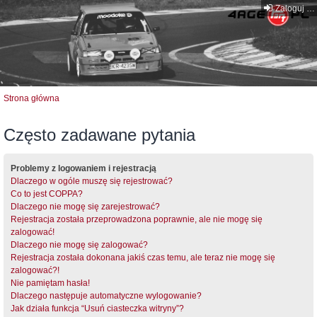
Zaloguj się
Strona główna
Często zadawane pytania
Problemy z logowaniem i rejestracją
Dlaczego w ogóle muszę się rejestrować?
Co to jest COPPA?
Dlaczego nie mogę się zarejestrować?
Rejestracja została przeprowadzona poprawnie, ale nie mogę się
zalogować!
Dlaczego nie mogę się zalogować?
Rejestracja została dokonana jakiś czas temu, ale teraz nie mogę się
zalogować?!
Nie pamiętam hasła!
Dlaczego następuje automatyczne wylogowanie?
Jak działa funkcja “Usuń ciasteczka witryny”?