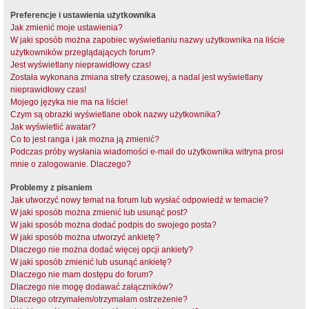
Preferencje i ustawienia użytkownika
Jak zmienić moje ustawienia?
W jaki sposób można zapobiec wyświetlaniu nazwy użytkownika na liście
użytkowników przeglądających forum?
Jest wyświetlany nieprawidłowy czas!
Została wykonana zmiana strefy czasowej, a nadal jest wyświetlany
nieprawidłowy czas!
Mojego języka nie ma na liście!
Czym są obrazki wyświetlane obok nazwy użytkownika?
Jak wyświetlić awatar?
Co to jest ranga i jak można ją zmienić?
Podczas próby wysłania wiadomości e-mail do użytkownika witryna prosi
mnie o zalogowanie. Dlaczego?
Problemy z pisaniem
Jak utworzyć nowy temat na forum lub wysłać odpowiedź w temacie?
W jaki sposób można zmienić lub usunąć post?
W jaki sposób można dodać podpis do swojego posta?
W jaki sposób można utworzyć ankietę?
Dlaczego nie można dodać więcej opcji ankiety?
W jaki sposób zmienić lub usunąć ankietę?
Dlaczego nie mam dostępu do forum?
Dlaczego nie mogę dodawać załączników?
Dlaczego otrzymałem/otrzymałam ostrzeżenie?