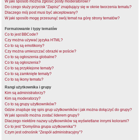
W jaki sposób można zgłosić posty moderatorowi?
Do czego służy przycisk “Zapisz” znajdujący się w oknie tworzenia tematu?
Dlaczego mój post musi być akceptowany?
W jaki sposób mogę przesunąć swój temat na górę strony tematów?
Formatowanie i typy tematów
Co to jest BBCode?
Czy można używać języka HTML?
Co to są są emotikony?
Czy można umieszczać obrazki w poście?
Co to są ogłoszenia globalne?
Co to są ogłoszenia?
Co to są przyklejone tematy?
Co to są zamknięte tematy?
Co to są ikony tematu?
Rangi użytkownika i grupy
Kim są administratorzy?
Kim są moderatorzy?
Co to są grupy użytkowników?
Gdzie znajduje się spis grup użytkowników i jak można dołączyć do grupy?
W jaki sposób można zostać liderem grupy?
Dlaczego niektóre nazwy użytkowników są wyświetlane innymi kolorami?
Co to jest “Domyślna grupa użytkownika”?
Czym jest odnośnik “Zespół administracyjny”?