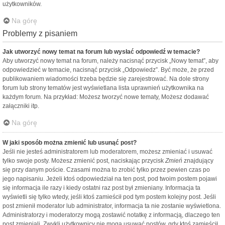
użytkowników.
Na górę
Problemy z pisaniem
Jak utworzyć nowy temat na forum lub wysłać odpowiedź w temacie?
Aby utworzyć nowy temat na forum, należy nacisnąć przycisk „Nowy temat”, aby
odpowiedzieć w temacie, nacisnąć przycisk „Odpowiedz”. Być może, że przed
publikowaniem wiadomości trzeba będzie się zarejestrować. Na dole strony
forum lub strony tematów jest wyświetlana lista uprawnień użytkownika na
każdym forum. Na przykład: Możesz tworzyć nowe tematy, Możesz dodawać
załączniki itp.
Na górę
W jaki sposób można zmienić lub usunąć post?
Jeśli nie jesteś administratorem lub moderatorem, możesz zmieniać i usuwać
tylko swoje posty. Możesz zmienić post, naciskając przycisk
Zmień
znajdujący
się przy danym poście. Czasami można to zrobić tylko przez pewien czas po
jego napisaniu. Jeżeli ktoś odpowiedział na ten post, pod twoim postem pojawi
się informacja ile razy i kiedy ostatni raz post był zmieniany. Informacja ta
wyświetli się tylko wtedy, jeśli ktoś zamieścił pod tym postem kolejny post. Jeśli
post zmienił moderator lub administrator, informacja ta nie zostanie wyświetlona.
Administratorzy i moderatorzy mogą zostawić notatkę z informacją, dlaczego ten
post zmieniali. Zwykli użytkownicy nie mogą usuwać postów, gdy ktoś zamieścił